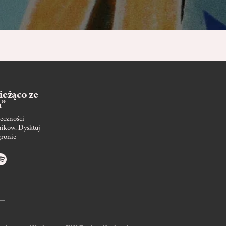
ieżąco ze
m”
eczności
nikow. Dysktuj
gronie