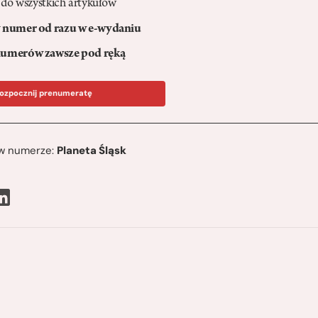
 do wszystkich artykułów
numer od razu w e-wydaniu
umerów zawsze pod ręką
ozpocznij prenumeratę
ę w numerze:
Planeta Śląsk