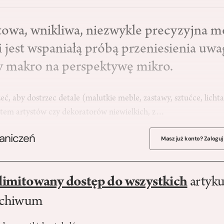
owa, wnikliwa, niezwykle precyzyjna m
 jest wspaniałą próbą przeniesienia uwa
 makro na perspektywę mikro.
zeć, aby dostrzec detale (malutkie meble, zastawy, sztućce, lichta
ztem artystów czy dekoratorów niewielkich, z…
raniczeń
Masz już konto? Zaloguj
limitowany dostęp do wszystkich
artyku
rchiwum