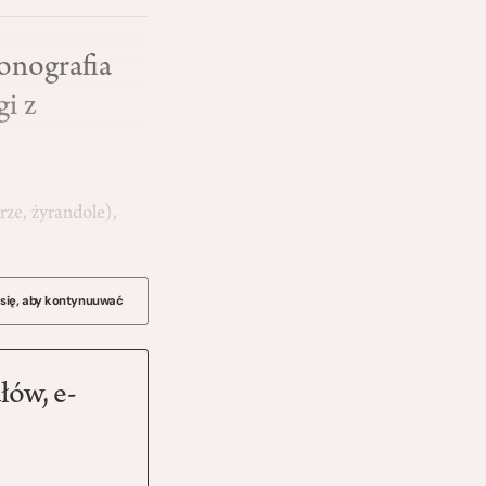
onografia
gi z
rze, żyrandole),
 się, aby kontynuuwać
łów, e-