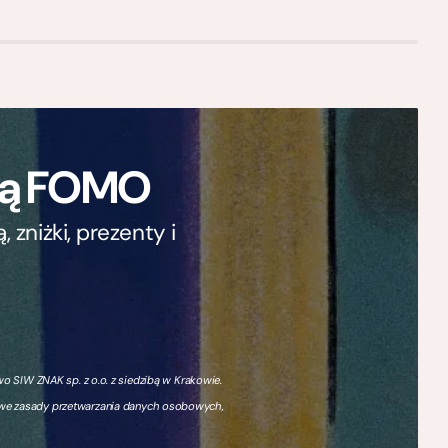
ają FOMO
zniżki, prezenty i
 SIW ZNAK sp. z o.o. z siedzibą w Krakowie.
owe zasady przetwarzania danych osobowych,