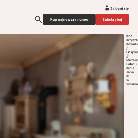
Zaloguj się
Kup najnowszy numer
Subskrybuj
(fot.
Krzyszt
Kowali
/
Unspla
//
Muzeu
Pałacu
Króla
Jana
III
w
Wilano