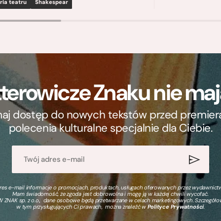
ria teatru
Shakespear
terowicze Znaku nie m
ymaj dostęp do nowych tekstów przed premierą, 
polecenia kulturalne specjalnie dla Ciebie.
s e-mail informacje o promocjach, produktach, usługach oferowanych przez wydawnictwo
Mam świadomość, że zgoda jest dobrowolna i mogę ją w każdej chwili wycofać.
 ZNAK sp. z o.o., dane osobowe będą przetwarzane w celach marketingowych. Szczegół
w tym przysługujących Ci prawach, można znaleźć w
Polityce Prywatności
.