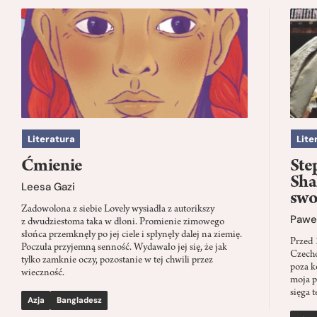
Literatura
Lite
Ćmienie
Ste
Sha
Leesa Gazi
swo
Zadowolona z siebie Lovely wysiadła z autorikszy
Paweł
z dwudziestoma taka w dłoni. Promienie zimowego
słońca przemknęły po jej ciele i spłynęły dalej na ziemię.
Przed 
Poczuła przyjemną senność. Wydawało jej się, że jak
Czecho
tylko zamknie oczy, pozostanie w tej chwili przez
poza k
wieczność.
moja p
sięga t
Azja
Bangladesz