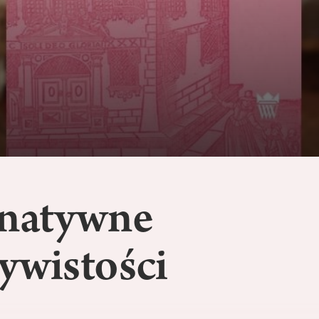
rnatywne
ywistości