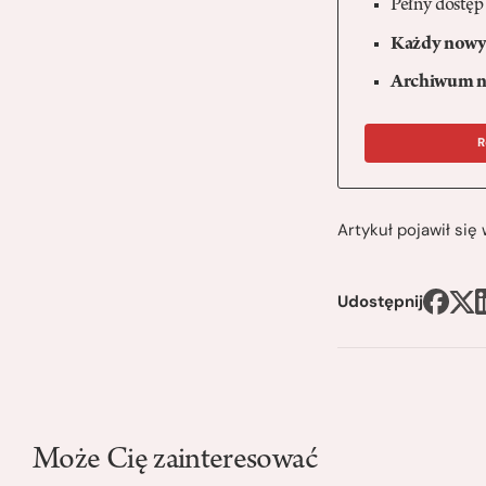
Pełny dostęp
Każdy nowy 
Archiwum n
R
Artykuł pojawił si
Udostępnij
Może Cię zainteresować