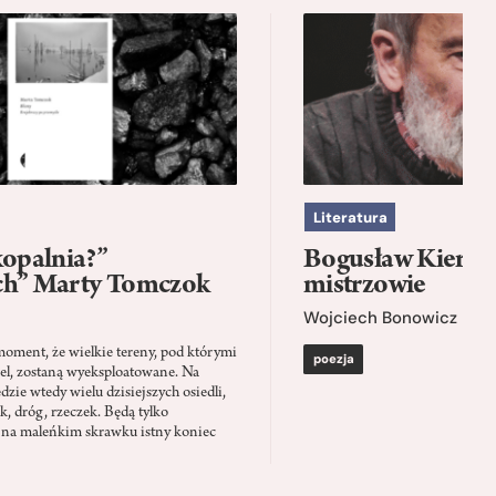
Literatura
kopalnia?”
Bogusław Kierc |
ch” Marty Tomczok
mistrzowie
Wojciech Bonowicz
moment, że wielkie tereny, pod którymi
poezja
el, zostaną wyeksploatowane. Na
zie wtedy wielu dzisiejszych osiedli,
ąk, dróg, rzeczek. Będą tylko
 na maleńkim skrawku istny koniec