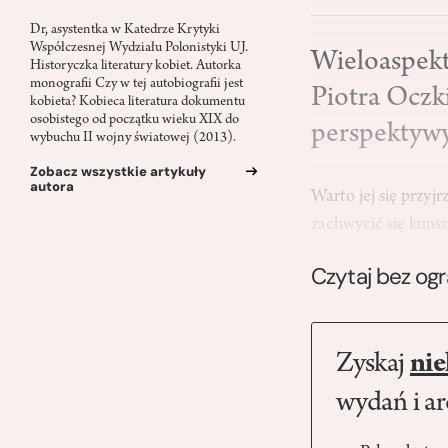
Dr, asystentka w Katedrze Krytyki
Współczesnej Wydziału Polonistyki UJ.
Wieloaspekt
Historyczka literatury kobiet. Autorka
monografii Czy w tej autobiografii jest
Piotra Oczki
kobieta? Kobieca literatura dokumentu
osobistego od początku wieku XIX do
perspektywy
wybuchu II wojny światowej (2013).
Zobacz wszystkie artykuły
autora
Warto jej się przyjr
zachwycić się kuns
Czytaj bez og
Zyskaj
nie
wydań i a