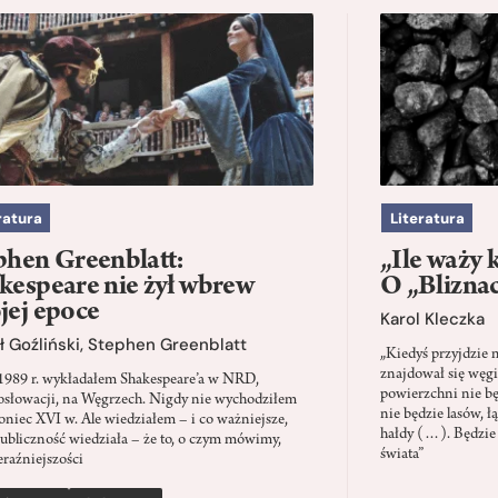
ratura
Literatura
phen Greenblatt:
„Ile waży 
kespeare nie żył wbrew
O „Blizna
jej epoce
Karol Kleczka
 Goźliński
,
Stephen Greenblatt
„Kiedyś przyjdzie 
znajdował się węgi
1989 r. wykładałem Shakespeare’a w NRD,
powierzchni nie będ
słowacji, na Węgrzech. Nigdy nie wychodziłem
nie będzie lasów, ł
oniec XVI w. Ale wiedziałem – i co ważniejsze,
hałdy (…). Będzie
ubliczność wiedziała – że to, o czym mówimy,
świata”
eraźniejszości