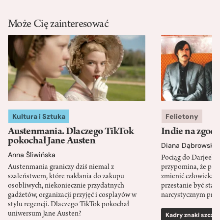
Może Cię zainteresować
Kultura i Sztuka
Felietony
Austenmania. Dlaczego TikTok
Indie na zgod
pokochał Jane Austen
Diana Dąbrowska
Anna Śliwińska
Pociąg do Darjeeli
Austenmania graniczy dziś niemal z
przypomina, że po
szaleństwem, które nakłania do zakupu
zmienić człowieka d
osobliwych, niekoniecznie przydatnych
przestanie być sta
gadżetów, organizacji przyjęć i cosplayów w
narcystycznym pro
stylu regencji. Dlaczego TikTok pokochał
uniwersum Jane Austen?
Kadry znaki szcze