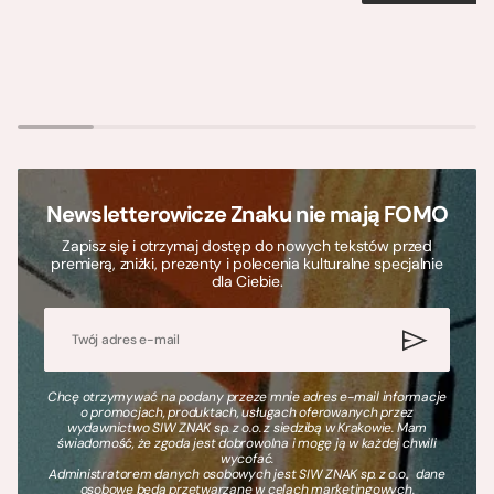
Newsletterowicze Znaku nie mają FOMO
Zapisz się i otrzymaj dostęp do nowych tekstów przed
premierą, zniżki, prezenty i polecenia kulturalne specjalnie
dla Ciebie.
Chcę otrzymywać na podany przeze mnie adres e-mail informacje
o promocjach, produktach, usługach oferowanych przez
wydawnictwo SIW ZNAK sp. z o.o. z siedzibą w Krakowie. Mam
świadomość, że zgoda jest dobrowolna i mogę ją w każdej chwili
wycofać.
Administratorem danych osobowych jest SIW ZNAK sp. z o.o., dane
osobowe będą przetwarzane w celach marketingowych.