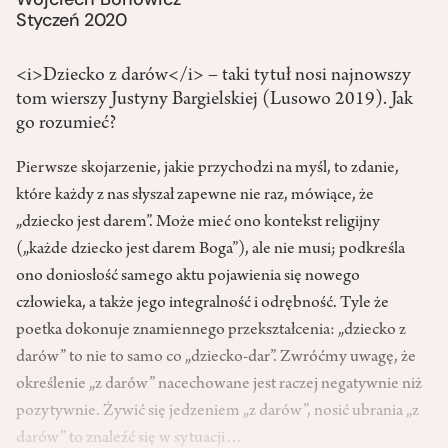
Styczeń 2020
<i>Dziecko z darów</i> – taki tytuł nosi najnowszy
tom wierszy Justyny Bargielskiej (Lusowo 2019). Jak
go rozumieć?
Pierwsze skojarzenie, jakie przy­chodzi na myśl, to zdanie,
które każdy z nas sły­szał zapewne nie raz, mówiące, że
„dziecko jest darem”. Może mieć ono kontekst religijny
(„każde dziecko jest darem Boga”), ale nie musi; pod­kreśla
ono doniosłość samego aktu pojawienia się nowego
człowieka, a także jego integralność i odrębność. Tyle że
poetka dokonuje znamiennego przekształcenia: „dziecko z
darów” to nie to samo co „dziecko-dar”. Zwróćmy uwagę, że
określenie „z darów” nacechowane jest raczej negatywnie niż
pozytywnie. Żywić się jedzeniem „z darów”, nosić ubrania „z
darów” to znaleźć się w sytuacji…