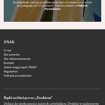
Szczegółowe zasady przetwarzania danych osobowych, w tym
przysługujących Ci prawach, można znaleźć w
Polityce
Prywatności
.
ZNAK
O nas
Dla autorów
Dla reklamodawców
Kontakt
Gdzie mogę kupić ZNAK?
Regulamin
Polityka prywatności
Bądź na bieżąco ze „Znakiem”
Dołącz do społeczności naszych czytelnikow. Dysktuj w najlepszym