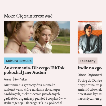
Może Cię zainteresować
Kultura i Sztuka
Felietony
Austenmania. Dlaczego TikTok
Indie na zgod
pokochał Jane Austen
Diana Dąbrowska
Anna Śliwińska
Pociąg do Darjeeli
Austenmania graniczy dziś niemal z
przypomina, że po
szaleństwem, które nakłania do zakupu
zmienić człowieka d
osobliwych, niekoniecznie przydatnych
przestanie być sta
gadżetów, organizacji przyjęć i cosplayów w
narcystycznym pro
stylu regencji. Dlaczego TikTok pokochał