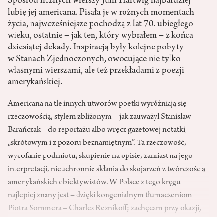
Spośród licznych wierszy Julii Hartwig najbardziej
lubię jej americana. Pisała je w rożnych momentach
życia, najwcześniejsze pochodzą z lat 70. ubiegłego
wieku, ostatnie – jak ten, który wybrałem – z końca
dziesiątej dekady. Inspiracją były kolejne pobyty
w Stanach Zjednoczonych, owocujące nie tylko
własnymi wierszami, ale też przekładami z poezji
amerykańskiej.
Americana na tle innych utworów poetki wyróżniają się
rzeczowością, stylem zbliżonym – jak zauważył Stanisław
Barańczak – do reportażu albo wręcz gazetowej notatki,
„skrótowym i z pozoru beznamiętnym”. Ta rzeczowość,
wycofanie podmiotu, skupienie na opisie, zamiast na jego
interpretacji, nieuchronnie skłania do skojarzeń z twórczością
amerykańskich obiektywistów. W Polsce z tego kręgu
najlepiej znany jest – dzięki kongenialnym tłumaczeniom
Piotra Sommera – Charles Reznikoff; zachęcam przy okazji,