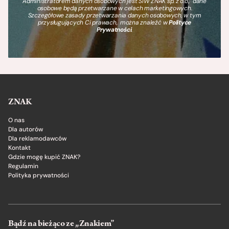
Administratorem danych osobowych jest SIW ZNAK sp. z o.o., dane
osobowe będą przetwarzane w celach marketingowych.
Szczegółowe zasady przetwarzania danych osobowych, w tym
przysługujących Ci prawach, można znaleźć w
Polityce
Prywatności
.
ZNAK
O nas
Dla autorów
Dla reklamodawców
Kontakt
Gdzie mogę kupić ZNAK?
Regulamin
Polityka prywatności
Bądź na bieżąco ze „Znakiem”