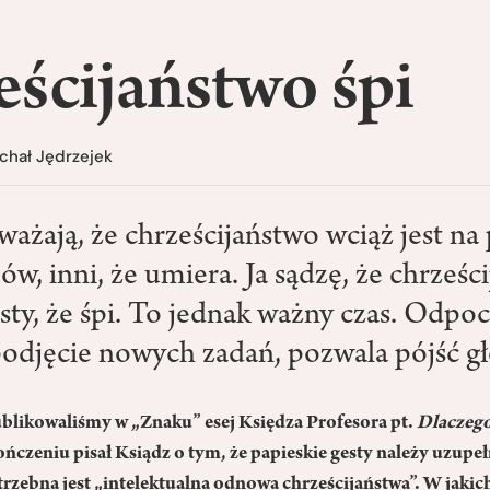
ścijaństwo śpi
chał Jędrzejek
ażają, że chrześcijaństwo wciąż jest na
ów, inni, że umiera. Ja sądzę, że chrześc
esty, że śpi. To jednak ważny czas. Odpo
odjęcie nowych zadań, pozwala pójść głę
blikowaliśmy w „Znaku” esej Księdza Profesora pt.
Dlaczeg
ończeniu pisał Ksiądz o tym, że papieskie gesty należy uzupeł
trzebna jest „intelektualna odnowa chrześcijaństwa”. W jakic