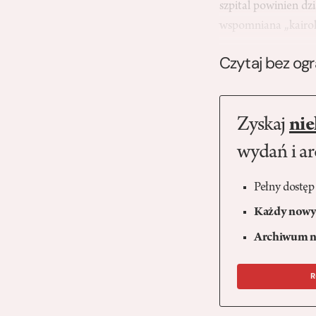
szpital powinien dz
wspomniana „kairo
Czytaj bez og
Zyskaj
nie
wydań i a
Pełny dostęp
Każdy nowy 
Archiwum n
R