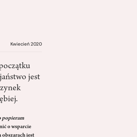
Kwiecień 2020
 początku
ijaństwo jest
czynek
biej.
o popieram
nić o wsparcie
h obszarach jest