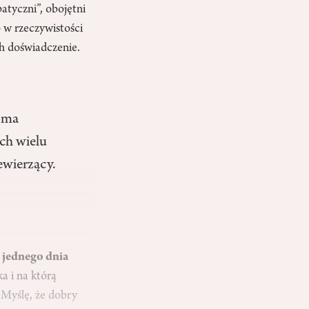
patyczni”, obojętni
to w rzeczywistości
ch doświadczenie.
woma
ach wielu
ewierzący.
ż jednego dnia
a i na którą
 Myślę, że dobry