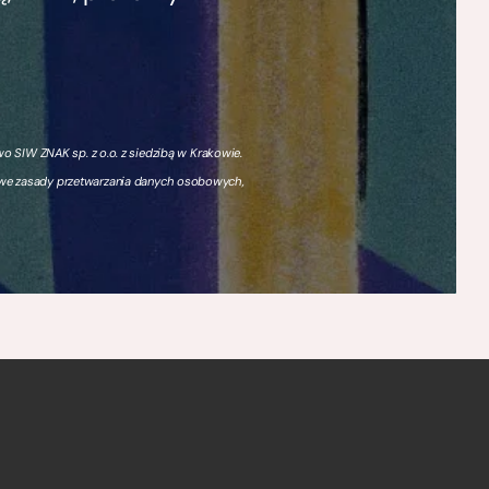
 SIW ZNAK sp. z o.o. z siedzibą w Krakowie.
owe zasady przetwarzania danych osobowych,