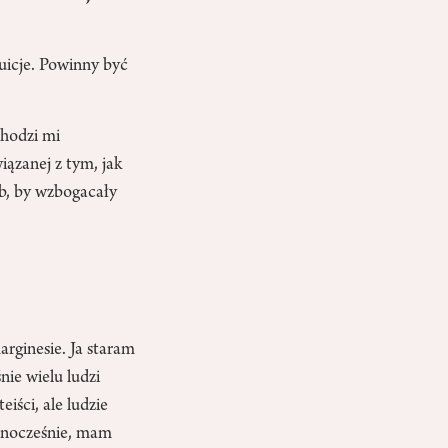
tuicje. Powinny być
Chodzi mi
iązanej z tym, jak
ób, by wzbogacały
arginesie. Ja staram
nie wielu ludzi
iści, ale ludzie
ednocześnie, mam