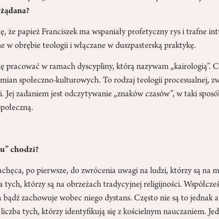
ożądana?
, że papież Franciszek ma wspaniały profetyczny rys i trafne in
e w obrębie teologii i włączane w duszpasterską praktykę.
się pracować w ramach dyscypliny, którą nazywam „kairologią”. 
emian społeczno-kulturowych. To rodzaj teologii procesualnej, zw
ii. Jej zadaniem jest odczytywanie „znaków czasów”, w taki spos
społeczną.
su” chodzi?
achęca, po pierwsze, do zwrócenia uwagi na ludzi, którzy są na m
 tych, którzy są na obrzeżach tradycyjnej religijności. Współcześ
 bądź zachowuje wobec niego dystans. Często nie są to jednak ate
liczba tych, którzy identyfikują się z kościelnym nauczaniem. J