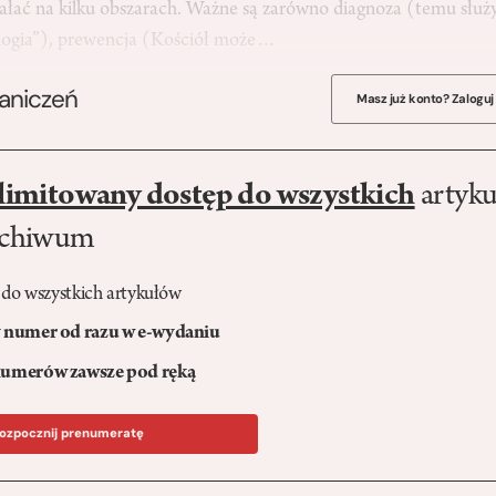
iałać na kilku obszarach. Ważne są zarówno diagnoza (temu służ
logia”), prewencja (Kościół może…
raniczeń
Masz już konto? Zaloguj
limitowany dostęp do wszystkich
artyku
rchiwum
 do wszystkich artykułów
numer od razu w e-wydaniu
umerów zawsze pod ręką
ozpocznij prenumeratę