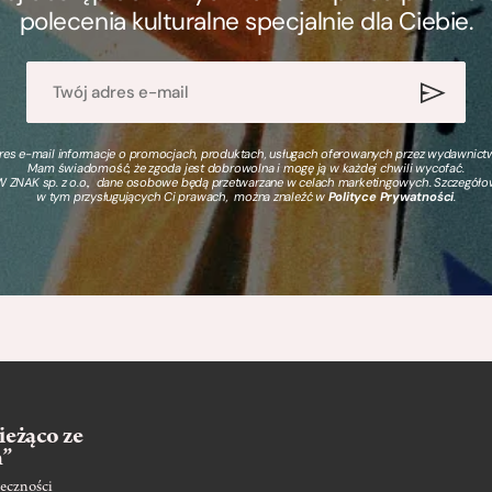
polecenia kulturalne specjalnie dla Ciebie.
s e-mail informacje o promocjach, produktach, usługach oferowanych przez wydawnictwo
Mam świadomość, że zgoda jest dobrowolna i mogę ją w każdej chwili wycofać.
 ZNAK sp. z o.o., dane osobowe będą przetwarzane w celach marketingowych. Szczegół
w tym przysługujących Ci prawach, można znaleźć w
Polityce Prywatności
.
ieżąco ze
m”
eczności