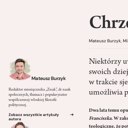
Chrze
Mateusz Burzyk
,
Mi
Niektórzy uw
swoich dziej
Mateusz Burzyk
w trakcie sj
Redaktor miesięcznika „Znak”, dr nauk
umożliwia p
społecznych, tłumacz i popularyzator
współczesnej włoskiej filozofii
politycznej.
Dwa lata temu opu
Zobacz wszystkie artykuły
Franciszka
. W zak
autora
teologiczne, że po