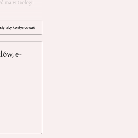
yć ma w teologii
 się, aby kontynuuwać
łów, e-