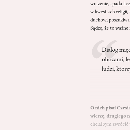
wrażenie, spada lic
w kwestiach religii,
duchowi poszukiwacz
Sądzę, że to ważne 
Dialog międ
obozami, le
ludzi, którz
O nich pisał Czesł
wierzę, drugiego n
chciałbym zwrócić u