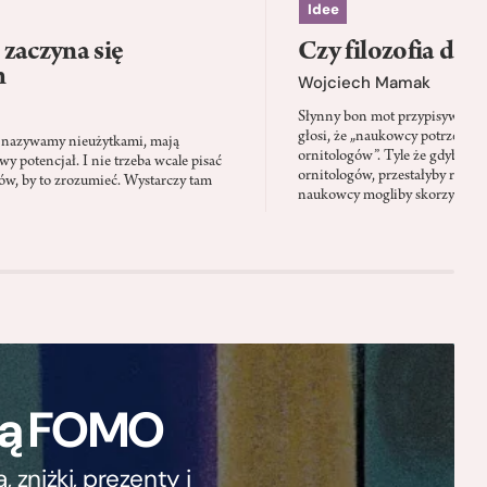
Idee
zaczyna się
Czy filozofia da l
h
Wojciech Mamak
Słynny bon mot przypisywany
głosi, że „naukowcy potrzebują 
iś nazywamy nieużytkami, mają
ornitologów”. Tyle że gdyby pta
 potencjał. I nie trzeba wcale pisać
ornitologów, przestałyby rozbi
tów, by to zrozumieć. Wystarczy tam
naukowcy mogliby skorzystać z 
ają FOMO
zniżki, prezenty i