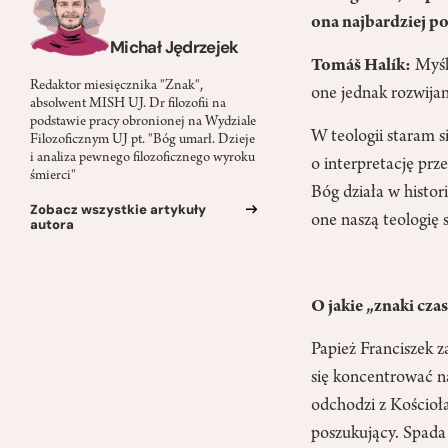
ona najbardziej p
Michał Jędrzejek
Tomáš Halík:
Myślę
Redaktor miesięcznika "Znak",
one jednak rozwijan
absolwent MISH UJ. Dr filozofii na
podstawie pracy obronionej na Wydziale
W teologii staram 
Filozoficznym UJ pt. "Bóg umarł. Dzieje
i analiza pewnego filozoficznego wyroku
o interpretację prz
śmierci"
Bóg działa w histor
Zobacz wszystkie artykuły
one naszą teologię 
autora
O jakie „znaki cza
Papież Franciszek z
się koncentrować na
odchodzi z Kościoła
poszukujący. Spada 