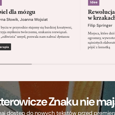
Idee
iel dla mózgu
Rewolucja 
w krzakac
yna Słowik
,
Joanna Wojsiat
Filip Springer
 byciu w przyrodzie stajemy się bardziej kreatywni,
rzyja myśleniu twórczemu, szukaniu rozwiązań.
Miejsca, które dz
 „odświeża” umysł, pozwala nam nabrać dystansu
ogromny, wywrotowy
sążnistych elabora
erapia
pójść z lornetką
terowicze Znaku nie m
ymaj dostęp do nowych tekstów przed premierą, 