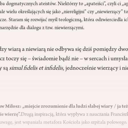
zba dogmatycznych ateistów. Niektórzy to „apateiści”, czyli ci „a
 ale wielu określających się jako „niereligijni” czy „niewierzący” 
e. Staram się rozwijać myśl teologiczną, która odzwierciedla i
narzędzie dla dialogu z tzw. niewierzącymi.
zy wiarą a niewiarą nie odbywa się dziś pomiędzy d
cz toczy się – świadomie bądź nie – w sercach i umysł
y są
simul fidelis et infidelis
, jednocześnie wierzący i ni
aw Miłosz: „miejcie zrozumienie dla ludzi słabej wiary / ja te
ie wierzę”.
Drugą inspiracją, która wypływa z nauczania Franciszk
wagę, jest wspaniała metafora Kościoła jako szpitala polowego.