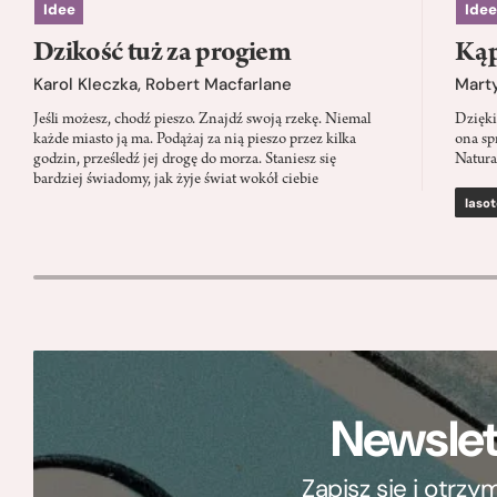
Idee
Idee
Dzikość tuż za progiem
Kąp
Karol Kleczka
,
Robert Macfarlane
Mart
Jeśli możesz, chodź pieszo. Znajdź swoją rzekę. Niemal
Dzięki
każde miasto ją ma. Podążaj za nią pieszo przez kilka
ona sp
godzin, prześledź jej drogę do morza. Staniesz się
Natura
bardziej świadomy, jak żyje świat wokół ciebie
lasot
Newslet
Zapisz się i otrz