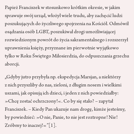
Papież Franciszek w stosunkowo krótkim okresie, w jakim
sprawuje swój urząd, włożył wiele trudu, aby zachęcić ludzi
poszukujących do życzliwego spojrzenia na Kościół. Odmówił
osądzania osób LGBT, poszukiwał drogi umożliwiającej
rozwiedzionym powrót do życia sakramentalnego i rozszerzył
uprawnienia księży, przyznane im pierwotnie wyjątkowo
tylko w Roku Świętego Miłosierdzia, do odpuszczania grzechu
aborcji.
„Gdyby jutro przybyła np. ekspedycja Marsjan, a niektórzy
z nich przyszliby do nas, zieloni, z długim nosem i wielkimi
uszami, jak opisują ich dzieci, i jeden z nich powiedziałby:
»Chcę zostać ochrzczony!«. Co by się stało? – zapytał
Franciszek. – Kiedy Pan ukazuje nam drogę, kimże jesteśmy,
by powiedzieć: »O nie, Panie, to nie jest roztropne! Nie!
Zróbmy to inaczej!«”
[1]
.