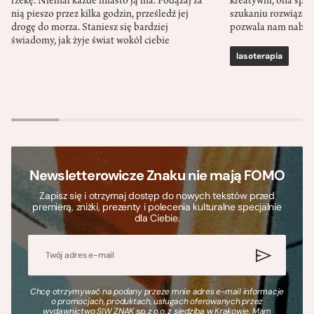
rzekę. Niemal każde miasto ją ma. Podążaj za
kreatywni, ona spr
nią pieszo przez kilka godzin, prześledź jej
szukaniu rozwiązań
drogę do morza. Staniesz się bardziej
pozwala nam nabra
świadomy, jak żyje świat wokół ciebie
lasoterapia
Newsletterowicze Znaku nie mają FOMO
Zapisz się i otrzymaj dostęp do nowych tekstów przed
premierą, zniżki, prezenty i polecenia kulturalne specjalnie
dla Ciebie.
Chcę otrzymywać na podany przeze mnie adres e-mail informacje
o promocjach, produktach, usługach oferowanych przez
wydawnictwo SIW ZNAK sp. z o.o. z siedzibą w Krakowie. Mam