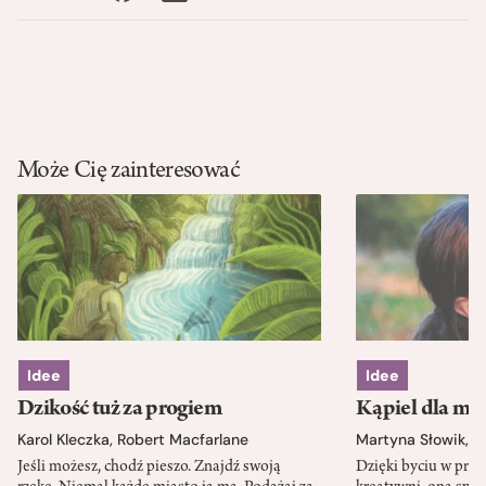
Może Cię zainteresować
Idee
Idee
Dzikość tuż za progiem
Kąpiel dla mó
Karol Kleczka
,
Robert Macfarlane
Martyna Słowik
,
J
Jeśli możesz, chodź pieszo. Znajdź swoją
Dzięki byciu w przy