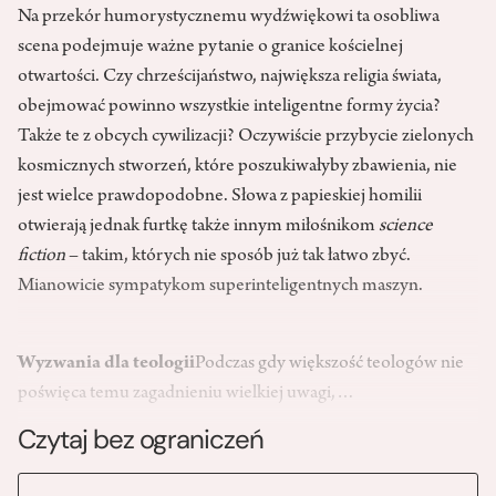
Na przekór humorystycznemu wydźwiękowi ta osobliwa
scena podejmuje ważne pytanie o granice kościelnej
otwartości. Czy chrześcijaństwo, największa religia świata,
obejmować powinno wszystkie inteligentne formy życia?
Także te z obcych cywilizacji? Oczywiście przybycie zielonych
kosmicznych stworzeń, które poszukiwałyby zbawienia, nie
jest wielce prawdopodobne. Słowa z papieskiej homilii
otwierają jednak furtkę także innym miłośnikom
science
fiction
– takim, których nie sposób już tak łatwo zbyć.
Mianowicie sympatykom superinteligentnych maszyn.
Wyzwania dla teologii
Podczas gdy większość teologów nie
poświęca temu zagadnieniu wielkiej uwagi,…
Czytaj bez ograniczeń