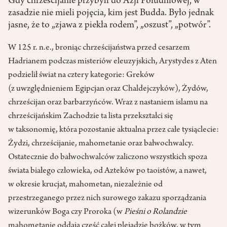
Gdy chrześcijanie przybyli do Azji Południowej, w
zasadzie nie mieli pojęcia, kim jest Budda. Było jednak
jasne, że to „zjawa z piekła rodem”, „oszust”, „potwór”.
W 125 r. n.e., broniąc chrześcijaństwa przed cesarzem
Hadrianem podczas misteriów eleuzyjskich, Arystydes z Aten
podzielił świat na cztery kategorie: Greków
(z uwzględnieniem Egipcjan oraz Chaldejczyków), Żydów,
chrześcijan oraz barbarzyńców. Wraz z nastaniem islamu na
chrześcijańskim Zachodzie ta lista przekształci się
w taksonomię, która pozostanie aktualna przez całe tysiąclecie:
Żydzi, chrześcijanie, mahometanie oraz bałwochwalcy.
Ostatecznie do bałwochwalców zaliczono wszystkich spoza
świata białego człowieka, od Azteków po taoistów, a nawet,
w okresie krucjat, mahometan, niezależnie od
przestrzeganego przez nich surowego zakazu sporządzania
wizerunków Boga czy Proroka (w
Pieśni o Rolandzie
mahometanie oddają cześć całej plejadzie bożków, w tym