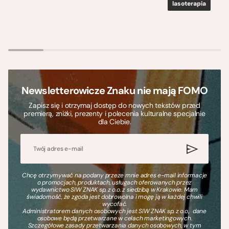
lasoterapia
Newsletterowicze Znaku nie mają FOMO
Zapisz się i otrzymaj dostęp do nowych tekstów przed
premierą, zniżki, prezenty i polecenia kulturalne specjalnie
dla Ciebie.
Chcę otrzymywać na podany przeze mnie adres e-mail informacje
o promocjach, produktach, usługach oferowanych przez
wydawnictwo SIW ZNAK sp. z o.o. z siedzibą w Krakowie. Mam
świadomość, że zgoda jest dobrowolna i mogę ją w każdej chwili
wycofać.
Administratorem danych osobowych jest SIW ZNAK sp. z o.o., dane
osobowe będą przetwarzane w celach marketingowych.
Szczegółowe zasady przetwarzania danych osobowych, w tym