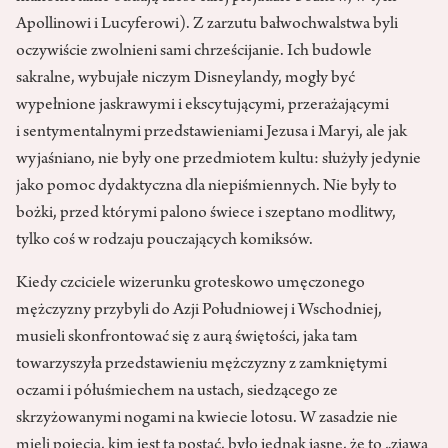
Apollinowi i Lucyferowi). Z zarzutu bałwochwalstwa byli
oczywiście zwolnieni sami chrześcijanie. Ich budowle
sakralne, wybujałe niczym Disneylandy, mogły być
wypełnione jaskrawymi i ekscytującymi, przerażającymi
i sentymentalnymi przedstawieniami Jezusa i Maryi, ale jak
wyjaśniano, nie były one przedmiotem kultu: służyły jedynie
jako pomoc dydaktyczna dla niepiśmiennych. Nie były to
bożki, przed którymi palono świece i szeptano modlitwy,
tylko coś w rodzaju pouczających komiksów.
Kiedy czciciele wizerunku groteskowo umęczonego
mężczyzny przybyli do Azji Południowej i Wschodniej,
musieli skonfrontować się z aurą świętości, jaka tam
towarzyszyła przedstawieniu mężczyzny z zamkniętymi
oczami i półuśmiechem na ustach, siedzącego ze
skrzyżowanymi nogami na kwiecie lotosu. W zasadzie nie
mieli pojęcia, kim jest ta postać, było jednak jasne, że to „zjawa