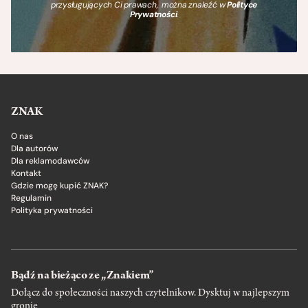
przysługujących Ci prawach, można znaleźć w
Polityce
Prywatności
.
ZNAK
O nas
Dla autorów
Dla reklamodawców
Kontakt
Gdzie mogę kupić ZNAK?
Regulamin
Polityka prywatności
Bądź na bieżąco ze „Znakiem”
Dołącz do społeczności naszych czytelnikow. Dysktuj w najlepszym
gronie