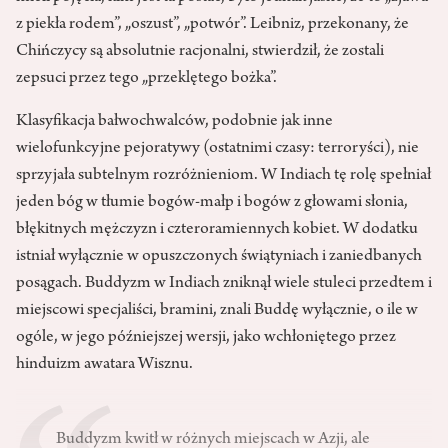
z piekła rodem”, „oszust”, „potwór”. Leibniz, przekonany, że
Chińczycy są absolutnie racjonalni, stwierdził, że zostali
zepsuci przez tego „przeklętego bożka”.
Klasyfikacja bałwochwalców, podobnie jak inne
wielofunkcyjne pejoratywy (ostatnimi czasy: terroryści), nie
sprzyjała subtelnym rozróżnieniom. W Indiach tę rolę spełniał
jeden bóg w tłumie bogów-małp i bogów z głowami słonia,
błękitnych mężczyzn i czteroramiennych kobiet. W dodatku
istniał wyłącznie w opuszczonych świątyniach i zaniedbanych
posągach. Buddyzm w Indiach zniknął wiele stuleci przedtem i
miejscowi specjaliści, bramini, znali Buddę wyłącznie, o ile w
ogóle, w jego późniejszej wersji, jako wchłoniętego przez
hinduizm awatara Wisznu.
Buddyzm kwitł w różnych miejscach w Azji, ale