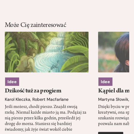
Może Cię zainteresować
Idee
Idee
Dzikość tuż za progiem
Kąpiel dla mó
Karol Kleczka
,
Robert Macfarlane
Martyna Słowik
,
J
Jeśli możesz, chodź pieszo. Znajdź swoją
Dzięki byciu w przy
rzekę. Niemal każde miasto ją ma. Podążaj za
kreatywni, ona spr
nią pieszo przez kilka godzin, prześledź jej
szukaniu rozwiązań
drogę do morza. Staniesz się bardziej
pozwala nam nabra
świadomy, jak żyje świat wokół ciebie