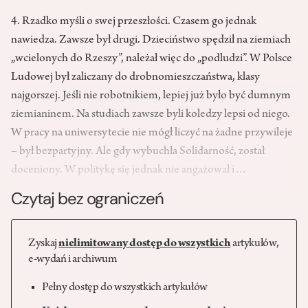
4. Rzadko myśli o swej przeszłości. Czasem go jednak
nawiedza. Zawsze był drugi. Dzieciństwo spędził na ziemiach
„wcielonych do Rzeszy”, należał więc do „podludzi”. W Polsce
Ludowej był zaliczany do drobnomieszczaństwa, klasy
najgorszej. Jeśli nie robotnikiem, lepiej już było być dumnym
ziemianinem. Na studiach zawsze byli koledzy lepsi od niego.
W pracy na uniwersytecie nie mógł liczyć na żadne przywileje
– był bezpartyjny. Ale gdy wybuchła Solidarność, został
doceniony. W politykę się jednak nie angażował i…
Czytaj bez ograniczeń
Zyskaj
nielimitowany dostęp do wszystkich
artykułów,
e-wydań i archiwum
Pełny dostęp do wszystkich artykułów