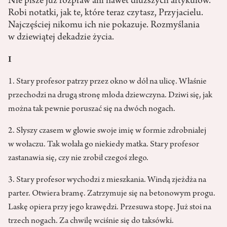
Nie pisze już rozpraw ani nawet dłuższych artykułów.
Robi notatki, jak te, które teraz czytasz, Przyjacielu.
Najczęściej nikomu ich nie pokazuje. Rozmyślania
w dziewiątej dekadzie życia.
I
1. Stary profesor patrzy przez okno w dół na ulicę. Właśnie
przechodzi na drugą stronę młoda dziewczyna. Dziwi się, jak
można tak pewnie poruszać się na dwóch nogach.
2. Słyszy czasem w głowie swoje imię w formie zdrobniałej
w wołaczu. Tak wołała go niekiedy matka. Stary profesor
zastanawia się, czy nie zrobił czegoś złego.
3. Stary profesor wychodzi z mieszkania. Windą zjeżdża na
parter. Otwiera bramę. Zatrzymuje się na betonowym progu.
Laskę opiera przy jego krawędzi. Przesuwa stopę. Już stoi na
trzech nogach. Za chwilę wciśnie się do taksówki.