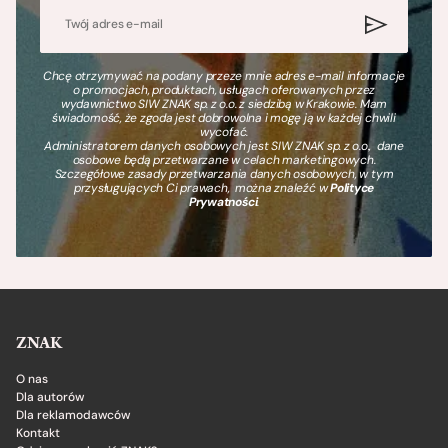
Chcę otrzymywać na podany przeze mnie adres e-mail informacje
o promocjach, produktach, usługach oferowanych przez
wydawnictwo SIW ZNAK sp. z o.o. z siedzibą w Krakowie. Mam
świadomość, że zgoda jest dobrowolna i mogę ją w każdej chwili
wycofać.
Administratorem danych osobowych jest SIW ZNAK sp. z o.o., dane
osobowe będą przetwarzane w celach marketingowych.
Szczegółowe zasady przetwarzania danych osobowych, w tym
przysługujących Ci prawach, można znaleźć w
Polityce
Prywatności
.
ZNAK
O nas
Dla autorów
Dla reklamodawców
Kontakt