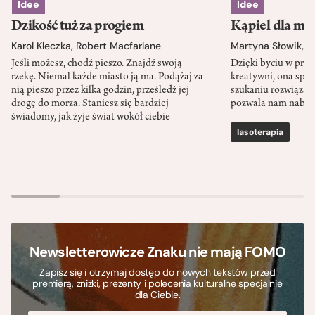
Idee
Idee
Dzikość tuż za progiem
Kąpiel dla mó
Karol Kleczka
,
Robert Macfarlane
Martyna Słowik
,
J
Jeśli możesz, chodź pieszo. Znajdź swoją
Dzięki byciu w przy
rzekę. Niemal każde miasto ją ma. Podążaj za
kreatywni, ona spr
nią pieszo przez kilka godzin, prześledź jej
szukaniu rozwiązań
drogę do morza. Staniesz się bardziej
pozwala nam nabra
świadomy, jak żyje świat wokół ciebie
lasoterapia
Newsletterowicze Znaku nie mają FOMO
Zapisz się i otrzymaj dostęp do nowych tekstów przed
premierą, zniżki, prezenty i polecenia kulturalne specjalnie
dla Ciebie.