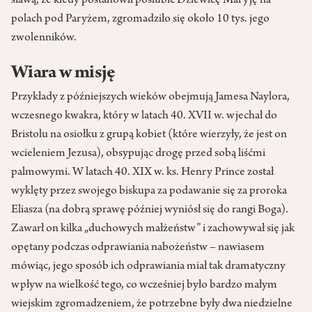
sławą, że kiedy postanowił poślubić Dziewicę Maryję na
polach pod Paryżem, zgromadziło się około 10 tys. jego
zwolenników.
Wiara w misję
Przykłady z późniejszych wieków obejmują Jamesa Naylora,
wczesnego kwakra, który w latach 40. XVII w. wjechał do
Bristolu na osiołku z grupą kobiet (które wierzyły, że jest on
wcieleniem Jezusa), obsypując drogę przed sobą liśćmi
palmowymi. W latach 40. XIX w. ks. Henry Prince został
wyklęty przez swojego biskupa za podawanie się za proroka
Eliasza (na dobrą sprawę później wyniósł się do rangi Boga).
Zawarł on kilka „duchowych małżeństw” i zachowywał się jak
opętany podczas odprawiania nabożeństw – nawiasem
mówiąc, jego sposób ich odprawiania miał tak dramatyczny
wpływ na wielkość tego, co wcześniej było bardzo małym
wiejskim zgromadzeniem, że potrzebne były dwa niedzielne