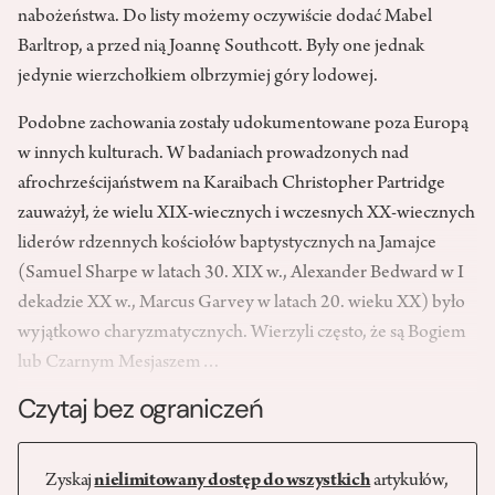
nabożeństwa. Do listy możemy oczywiście dodać Mabel
Barltrop, a przed nią Joannę Southcott. Były one jednak
jedynie wierzchołkiem olbrzymiej góry lodowej.
Podobne zachowania zostały udokumentowane poza Europą
w innych kulturach. W badaniach prowadzonych nad
afrochrześcijaństwem na Karaibach Christopher Partridge
zauważył, że wielu XIX-wiecznych i wczesnych XX-wiecznych
liderów rdzennych kościołów baptystycznych na Jamajce
(Samuel Sharpe w latach 30. XIX w., Alexander Bedward w I
dekadzie XX w., Marcus Garvey w latach 20. wieku XX) było
wyjątkowo charyzmatycznych. Wierzyli często, że są Bogiem
lub Czarnym Mesjaszem…
Czytaj bez ograniczeń
Zyskaj
nielimitowany dostęp do wszystkich
artykułów,