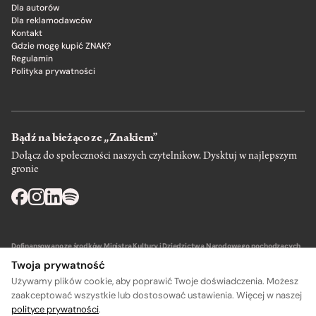
Dla autorów
Dla reklamodawców
Kontakt
Gdzie mogę kupić ZNAK?
Regulamin
Polityka prywatności
Bądź na bieżąco ze „Znakiem”
Dołącz do społeczności naszych czytelnikow. Dysktuj w najlepszym
gronie
Dofinansowano ze środków Ministra Kultury i Dziedzictwa Narodowego pochodzących
z Funduszu Promocji Kultury – państwowego funduszu celowego.
Twoja prywatność
Używamy plików cookie, aby poprawić Twoje doświadczenia. Możesz
zaakceptować wszystkie lub dostosować ustawienia. Więcej w naszej
polityce prywatności
.