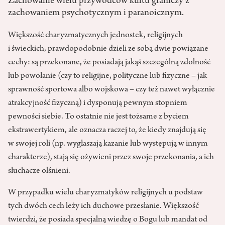
Zachowanie wielu przywódców kultu graniczy z
zachowaniem psychotycznym i paranoicznym.
Większość charyzmatycznych jednostek, religijnych
i świeckich, prawdopodobnie dzieli ze sobą dwie powiązane
cechy: są przekonane, że posiadają jakąś szczególną zdolność
lub powołanie (czy to religijne, polityczne lub fizyczne – jak
sprawność sportowa albo wojskowa – czy też nawet wyłącznie
atrakcyjność fizyczną) i dysponują pewnym stopniem
pewności siebie. To ostatnie nie jest tożsame z byciem
ekstrawertykiem, ale oznacza raczej to, że kiedy znajdują się
w swojej roli (np. wygłaszają kazanie lub występują w innym
charakterze), stają się ożywieni przez swoje przekonania, a ich
słuchacze olśnieni.
W przypadku wielu charyzmatyków religijnych u podstaw
tych dwóch cech leży ich duchowe przesłanie. Większość
twierdzi, że posiada specjalną wiedzę o Bogu lub mandat od