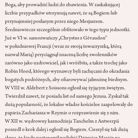
Boga, aby prowadzić ludzi do zbawienia. W zaskakującej
liczbie przypadków utrzymują nawet, że są Bogiem lub
przynajmniej posłanym przez niego Mesjaszem.
Średniowiecze szczególnie obfitowało w tego typu jednostki.
Już w VI w. samozwańczy „Chrystus z Gévaudon”
w południowej Francji (wraz ze swoją towarzyszką, którą
nazwał Marią) przyciągnął znaczną liczbę zwolenników
zarówno jako uzdrowiciel, jak i wróżbita, a także trochę jako
Robin Hood, którego wyznawcy byli zachęcani do okradania
bogatych podróżnych, aby ofiarowywać jałmużnę biednym.
W VIII w. Aldebert z Soissons ogłosił się żyjącym świętym.
Twierdził nawet, że posiada list od samego Jezusa. Zyskał tak
dużą popularność, że lokalne władze kościelne zaapelowały do
papieża Zachariasza w Rzymie o rozprawienie się z nim.
W XII w. wędrowny kaznodzieja Tanchelm z Antwerpii
poszedł o krok dalej i ogłosił się Bogiem. Cieszył się tak dużą