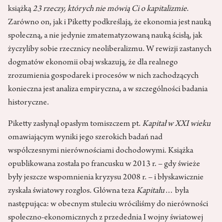
książką
23 rzeczy, których nie mówią Ci o kapitalizmie
.
Zarówno on, jak i Piketty podkreślają, że ekonomia jest nauką
społeczną, a nie jedynie zmatematyzowaną nauką ścisłą, jak
życzyliby sobie rzecznicy neoliberalizmu. W rewizji zastanych
dogmatów ekonomii obaj wskazują, że dla realnego
zrozumienia gospodarek i procesów w nich zachodzących
konieczna jest analiza empiryczna, a w szczególności badania
historyczne.
Piketty zasłynął opasłym tomiszczem pt.
Kapitał w XXI wieku
omawiającym wyniki jego szerokich badań nad
współczesnymi nierównościami dochodowymi. Książka
opublikowana została po francusku w 2013 r. – gdy świeże
były jeszcze wspomnienia kryzysu 2008 r. – i błyskawicznie
zyskała światowy rozgłos. Główna teza
Kapitału
… była
następująca: w obecnym stuleciu wróciliśmy do nierówności
społeczno-ekonomicznych z przedednia I wojny światowej