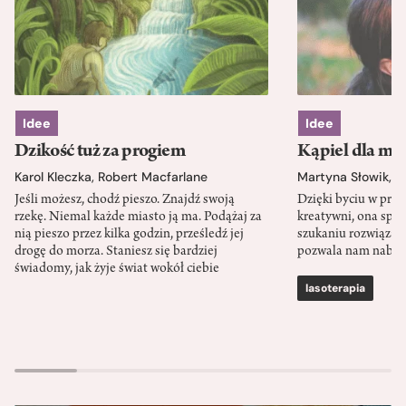
Idee
Idee
Dzikość tuż za progiem
Kąpiel dla mó
Karol Kleczka
,
Robert Macfarlane
Martyna Słowik
,
J
Jeśli możesz, chodź pieszo. Znajdź swoją
Dzięki byciu w przy
rzekę. Niemal każde miasto ją ma. Podążaj za
kreatywni, ona spr
nią pieszo przez kilka godzin, prześledź jej
szukaniu rozwiązań
drogę do morza. Staniesz się bardziej
pozwala nam nabra
świadomy, jak żyje świat wokół ciebie
lasoterapia