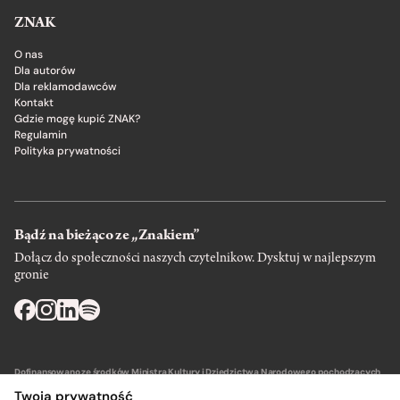
ZNAK
O nas
Dla autorów
Dla reklamodawców
Kontakt
Gdzie mogę kupić ZNAK?
Regulamin
Polityka prywatności
Bądź na bieżąco ze „Znakiem”
Dołącz do społeczności naszych czytelnikow. Dysktuj w najlepszym
gronie
Dofinansowano ze środków Ministra Kultury i Dziedzictwa Narodowego pochodzących
z Funduszu Promocji Kultury – państwowego funduszu celowego.
Twoja prywatność