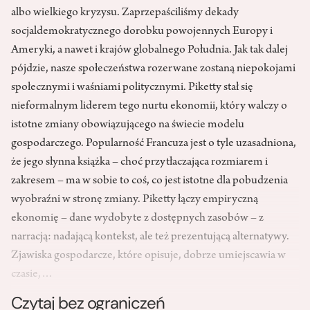
albo wielkiego kryzysu. Zaprzepaściliśmy dekady
socjaldemokratycznego dorobku powojennych Europy i
Ameryki, a nawet i krajów globalnego Południa. Jak tak dalej
pójdzie, nasze społeczeństwa rozerwane zostaną niepokojami
społecznymi i waśniami politycznymi. Piketty stał się
nieformalnym liderem tego nurtu ekonomii, który walczy o
istotne zmiany obowiązującego na świecie modelu
gospodarczego. Popularność Francuza jest o tyle uzasadniona,
że jego słynna książka – choć przytłaczająca rozmiarem i
zakresem – ma w sobie to coś, co jest istotne dla pobudzenia
wyobraźni w stronę zmiany. Piketty łączy empiryczną
ekonomię – dane wydobyte z dostępnych zasobów – z
narracją: nadającą kontekst, ale też prezentującą alternatywy.
Zjawiska gospodarcze, które opisuje, dobrze umiejscawia w
czasie,…
Czytaj bez ograniczeń