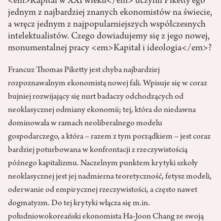
<em>Kapitał w XXI wieku</em> uczynił Piketty’ego
jednym z najbardziej znanych ekonomistów na świecie,
a wręcz jednym z najpopularniejszych współczesnych
intelektualistów. Czego dowiadujemy się z jego nowej,
monumentalnej pracy <em>Kapitał i ideologia</em>?
Francuz Thomas Piketty jest chyba najbardziej
rozpoznawalnym ekonomistą nowej fali. Wpisuje się w coraz
bujniej rozwijający się nurt badaczy odchodzących od
neoklasycznej odmiany ekonomii; tej, która do niedawna
dominowała w ramach neoliberalnego modelu
gospodarczego, a która – razem z tym porządkiem – jest coraz
bardziej poturbowana w konfrontacji z rzeczywistością
późnego kapitalizmu. Naczelnym punktem krytyki szkoły
neoklasycznej jest jej nadmierna teoretyczność, fetysz modeli,
oderwanie od empirycznej rzeczywistości, a często nawet
dogmatyzm. Do tej krytyki włącza się m.in.
południowokoreański ekonomista Ha-Joon Chang ze swoją