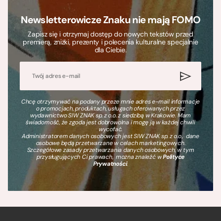
Newsletterowicze Znaku nie mają FOMO
Zapisz się i otrzymaj dostęp do nowych tekstów przed
premierą, zniżki, prezenty i polecenia kulturalne specjalnie
dla Ciebie.
Chcę otrzymywać na podany przeze mnie adres e-mail informacje
o promocjach, produktach, usługach oferowanych przez
wydawnictwo SIW ZNAK sp. z o.o. z siedzibą w Krakowie. Mam
świadomość, że zgoda jest dobrowolna i mogę ją w każdej chwili
wycofać.
Administratorem danych osobowych jest SIW ZNAK sp. z o.o., dane
osobowe będą przetwarzane w celach marketingowych.
Szczegółowe zasady przetwarzania danych osobowych, w tym
przysługujących Ci prawach, można znaleźć w
Polityce
Prywatności
.