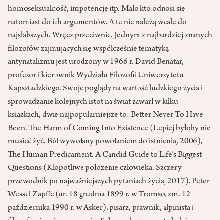
homoseksualność, impotencję itp. Mało kto odnosi się
natomiast do ich argumentów. A te nie należą wcale do
najsłabszych. Wręcz przeciwnie. Jednym z najbardziej znanych
filozofów zajmujących się współcześnie tematyką
antynatalizmu jest urodzony w 1966 r. David Benatar,
profesor i kierownik Wydziału Filozofii Uniwersytetu
Kapsztadzkiego. Swoje poglądy na wartość ludzkiego życia i
sprowadzanie kolejnych istot na świat zawarł w kilku
książkach, dwie najpopularniejsze to: Better Never To Have
Been. The Harm of Coming Into Existence (Lepiej byłoby nie
musieć żyć. Ból wywołany powołaniem do istnienia, 2006),
The Human Predicament. A Candid Guide to Life’s Biggest
Questions (Kłopotliwe położenie człowieka. Szczery
przewodnik po najważniejszych pytaniach życia, 2017). Peter
Wessel Zapffe (ur. 18 grudnia 1899 r. w Tromsø, zm. 12
października 1990 r. w Asker), pisarz, prawnik, alpinista i