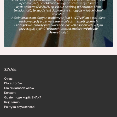
o promocjach, produktach, usługach oferowanych przez
wydawnictwo SIW ZNAK sp. z o.o. z siedzibą w Krakowie. Mam
świadomość, że zgoda jest dobrowolna i mogę ją w każdej chwili
wycofać.
Administratorem danych osobowych jest SIW ZNAK sp. z o.o., dane
osobowe będą przetwarzane w celach marketingowych.
Szczegółowe zasady przetwarzania danych osobowych, w tym
przysługujących Ci prawach, można znaleźć w
Polityce
Prywatności
.
ZNAK
O nas
Dla autorów
Dla reklamodawców
Kontakt
Gdzie mogę kupić ZNAK?
Regulamin
Polityka prywatności