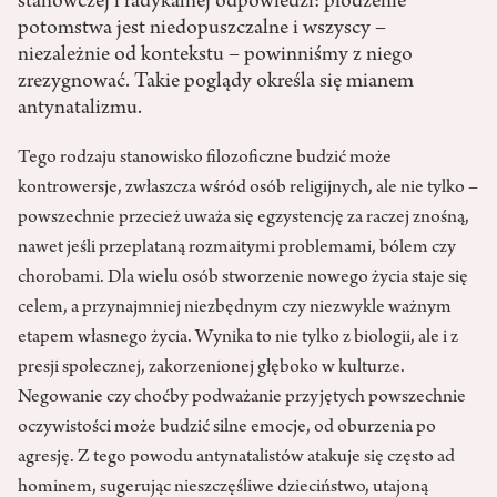
stanowczej i radykalnej odpowiedzi: płodzenie
potomstwa jest niedopuszczalne i wszyscy –
niezależnie od kontekstu – powinniśmy z niego
zrezygnować. Takie poglądy określa się mianem
antynatalizmu.
Tego rodzaju stanowisko filozoficzne budzić może
kontrowersje, zwłaszcza wśród osób religijnych, ale nie tylko –
powszechnie przecież uważa się egzystencję za raczej znośną,
nawet jeśli przeplataną rozmaitymi problemami, bólem czy
chorobami. Dla wielu osób stworzenie nowego życia staje się
celem, a przynajmniej niezbędnym czy niezwykle ważnym
etapem własnego życia. Wynika to nie tylko z biologii, ale i z
presji społecznej, zakorzenionej głęboko w kulturze.
Negowanie czy choćby podważanie przyjętych powszechnie
oczywistości może budzić silne emocje, od oburzenia po
agresję. Z tego powodu antynatalistów atakuje się często ad
hominem, sugerując nieszczęśliwe dzieciństwo, utajoną