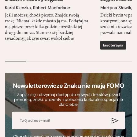
Karol Kleczka
,
Robert Macfarlane
Martyna Słowik
,
J
Jeśli możesz, chodź pieszo. Znajdź swoją
Dzięki byciu w przy
rzekę. Niemal każde miasto ją ma. Podążaj za
kreatywni, ona spr
nią pieszo przez kilka godzin, prześledź jej
szukaniu rozwiązań
drogę do morza. Staniesz się bardziej
pozwala nam nabra
świadomy, jak żyje świat wokół ciebie
lasoterapia
Newsletterowicze Znaku nie mają FOMO
Zapisz się i otrzymaj dostęp do nowych tekstów przed
premierą, zniżki, prezenty i polecenia kulturalne specjalnie
dla Ciebie.
Chcę otrzymywać na podany przeze mnie adres e-mail informacje