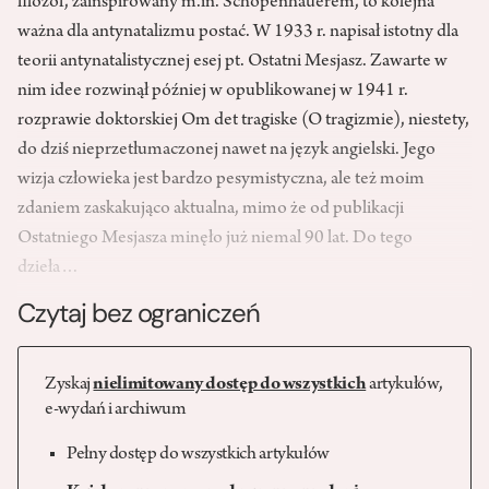
filozof, zainspirowany m.in. Schopenhauerem, to kolejna
ważna dla antynatalizmu postać. W 1933 r. napisał istotny dla
teorii antynatalistycznej esej pt. Ostatni Mesjasz. Zawarte w
nim idee rozwinął później w opublikowanej w 1941 r.
rozprawie doktorskiej Om det tragiske (O tragizmie), niestety,
do dziś nieprzetłumaczonej nawet na język angielski. Jego
wizja człowieka jest bardzo pesymistyczna, ale też moim
zdaniem zaskakująco aktualna, mimo że od publikacji
Ostatniego Mesjasza minęło już niemal 90 lat. Do tego
dzieła…
Czytaj bez ograniczeń
Zyskaj
nielimitowany dostęp do wszystkich
artykułów,
e-wydań i archiwum
Pełny dostęp do wszystkich artykułów