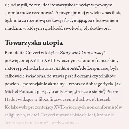
się od myśli, że ten ideał towarzyskości wciąż w pewnym
stopniu może rezonować. A przynajmniej w wielu z nas tli się
tęsknota za rozmową ciekawą i fascynującą, za obcowaniem
z ludźmi, w którym są lekkość, swoboda, błyskotliwość.
Towarzyska utopia
Benedetta Craveri w książce
Złoty wiek konwersacji
poświęconej XVII- i XVIII-wiecznym salonom francuskim,
z której pochodzi historia
mademoiselle
de Lespinasse, była
całkowicie świadoma, że stawia przed oczami czytelników
pewien – potencjalnie aktualny – wzorzec dobrego życia. Jak
Michel Foucault piszący o antycznej „trosce o siebie”, Pierre
Hadot widzący w filozofii „ćwiczenie duchowe”, Leszek
Kołakowski prezentujący XVII-wiecznych nonkonformistów
religijnych, tak też Craveri uprawia historię idei, która nie
kryje się z tym, że może wpływać na…