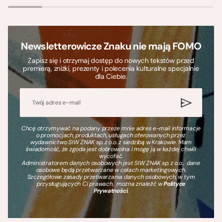
Newsletterowicze Znaku nie mają FOMO
Zapisz się i otrzymaj dostęp do nowych tekstów przed
premierą, zniżki, prezenty i polecenia kulturalne specjalnie
dla Ciebie.
Chcę otrzymywać na podany przeze mnie adres e-mail informacje
o promocjach, produktach, usługach oferowanych przez
wydawnictwo SIW ZNAK sp. z o.o. z siedzibą w Krakowie. Mam
świadomość, że zgoda jest dobrowolna i mogę ją w każdej chwili
wycofać.
Administratorem danych osobowych jest SIW ZNAK sp. z o.o., dane
osobowe będą przetwarzane w celach marketingowych.
Szczegółowe zasady przetwarzania danych osobowych, w tym
przysługujących Ci prawach, można znaleźć w
Polityce
Prywatności
.