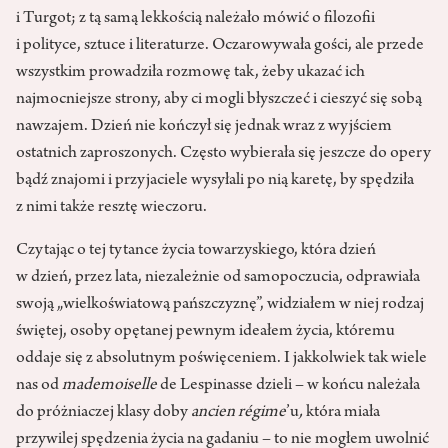
i Turgot; z tą samą lekkością należało mówić o filozofii
i polityce, sztuce i literaturze. Oczarowywała gości, ale przede
wszystkim prowadziła rozmowę tak, żeby ukazać ich
najmocniejsze strony, aby ci mogli błyszczeć i cieszyć się sobą
nawzajem. Dzień nie kończył się jednak wraz z wyjściem
ostatnich zaproszonych. Często wybierała się jeszcze do opery
bądź znajomi i przyjaciele wysyłali po nią karetę, by spędziła
z nimi także resztę wieczoru.
Czytając o tej tytance życia towarzyskiego, która dzień
w dzień, przez lata, niezależnie od samopoczucia, odprawiała
swoją „wielkoświatową pańszczyznę”, widziałem w niej rodzaj
świętej, osoby opętanej pewnym ideałem życia, któremu
oddaje się z absolutnym poświęceniem. I jakkolwiek tak wiele
nas od
mademoiselle
de Lespinasse dzieli – w końcu należała
do próżniaczej klasy doby
ancien régime
’u
,
która miała
przywilej spędzenia życia na gadaniu – to nie mogłem uwolnić