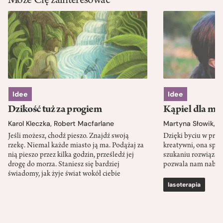
Może Cię zainteresować
Idee
Idee
Dzikość tuż za progiem
Kąpiel dla mó
Karol Kleczka
,
Robert Macfarlane
Martyna Słowik
,
J
Jeśli możesz, chodź pieszo. Znajdź swoją
Dzięki byciu w przy
rzekę. Niemal każde miasto ją ma. Podążaj za
kreatywni, ona spr
nią pieszo przez kilka godzin, prześledź jej
szukaniu rozwiązań
drogę do morza. Staniesz się bardziej
pozwala nam nabra
świadomy, jak żyje świat wokół ciebie
lasoterapia