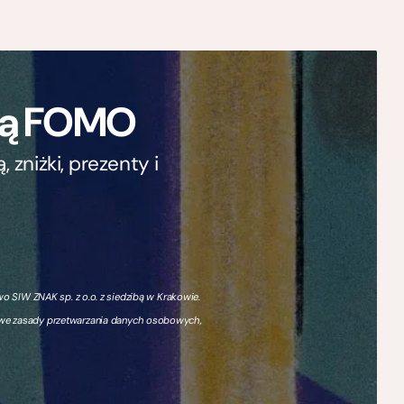
ają FOMO
zniżki, prezenty i
 SIW ZNAK sp. z o.o. z siedzibą w Krakowie.
owe zasady przetwarzania danych osobowych,