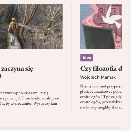
Idee
zaczyna się
Czy filozofia da l
h
Wojciech Mamak
Słynny bon mot przypisywany
głosi, że „naukowcy potrzebują 
iś nazywamy nieużytkami, mają
ornitologów”. Tyle że gdyby pta
 potencjał. I nie trzeba wcale pisać
ornitologów, przestałyby rozbi
tów, by to zrozumieć. Wystarczy tam
naukowcy mogliby skorzystać z 