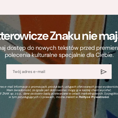
terowicze Znaku nie m
ymaj dostęp do nowych tekstów przed premierą, 
polecenia kulturalne specjalnie dla Ciebie.
s e-mail informacje o promocjach, produktach, usługach oferowanych przez wydawnictwo
Mam świadomość, że zgoda jest dobrowolna i mogę ją w każdej chwili wycofać.
 ZNAK sp. z o.o., dane osobowe będą przetwarzane w celach marketingowych. Szczegół
w tym przysługujących Ci prawach, można znaleźć w
Polityce Prywatności
.