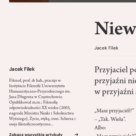
Niewi
Jacek Filek
Jacek Filek
Przyjaciel p
przyjaźni ni
Filozof, prof. dr hab., pracuje w
Instytucie Filozofii Uniwersytetu
w przyjaźni
Humanistyczno-Przyrodniczego im.
Jana Długosza w Częstochowie.
Opublikował m.in.: Filozofię
odpowiedzialności XX wieku (2003,
„Masz przyjaciół?”
nagroda Ministra Nauki i Szkolnictwa
– „Tak. Wielu”.
Wyższego), Życie, etykę, inni. Scherza i
eseje filozoficznoetyczne...
Albo:
Zobacz wszystkie artykuły