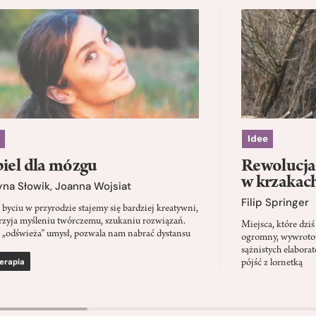
Idee
iel dla mózgu
Rewolucja 
w krzakac
yna Słowik
,
Joanna Wojsiat
Filip Springer
 byciu w przyrodzie stajemy się bardziej kreatywni,
rzyja myśleniu twórczemu, szukaniu rozwiązań.
Miejsca, które dz
 „odświeża” umysł, pozwala nam nabrać dystansu
ogromny, wywrotowy
sążnistych elabora
erapia
pójść z lornetką