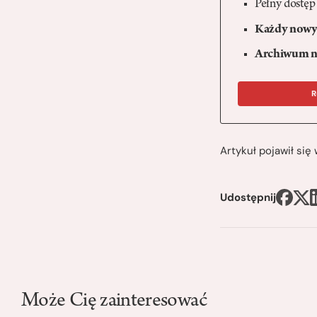
Pełny dostęp
Każdy nowy 
Archiwum n
R
Artykuł pojawił si
Udostępnij
Może Cię zainteresować