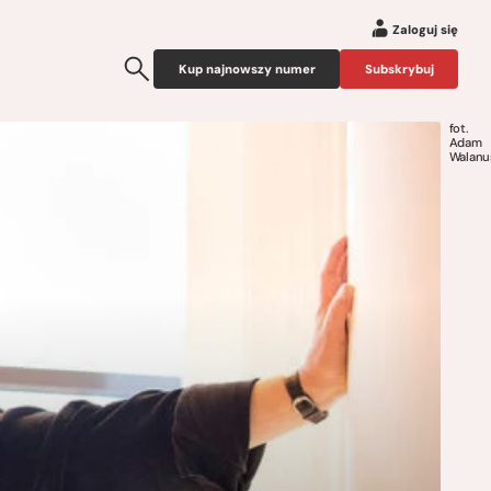
Zaloguj się
Kup najnowszy numer
Subskrybuj
fot.
Adam
Walanu