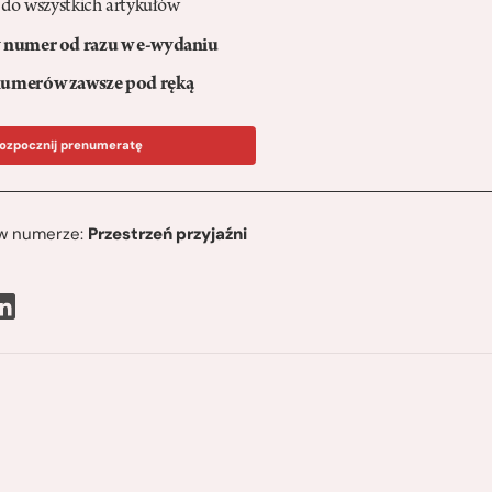
 do wszystkich artykułów
numer od razu w e-wydaniu
umerów zawsze pod ręką
ozpocznij prenumeratę
ę w numerze:
Przestrzeń przyjaźni