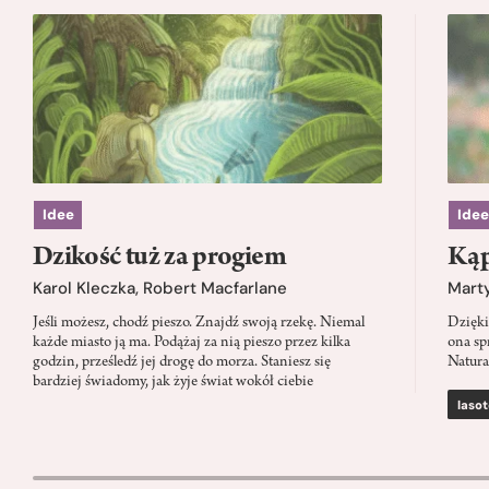
Idee
Idee
Dzikość tuż za progiem
Kąp
Karol Kleczka
,
Robert Macfarlane
Mart
Jeśli możesz, chodź pieszo. Znajdź swoją rzekę. Niemal
Dzięki
każde miasto ją ma. Podążaj za nią pieszo przez kilka
ona sp
godzin, prześledź jej drogę do morza. Staniesz się
Natura
bardziej świadomy, jak żyje świat wokół ciebie
lasot