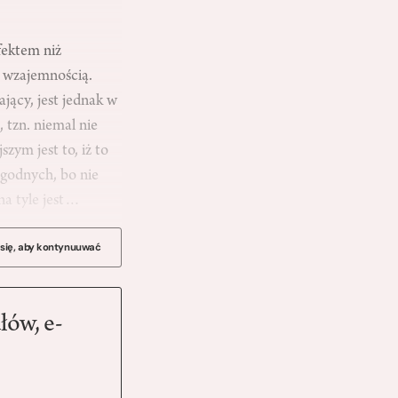
fektem niż
y wzajemnością.
jący, jest jednak w
, tzn. niemal nie
zym jest to, iż to
i godnych, bo nie
 na tyle jest…
 się, aby kontynuuwać
łów, e-