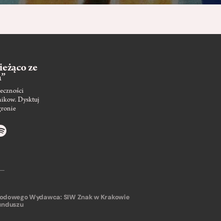
ieżąco ze
m”
eczności
nikow. Dysktuj
gronie
arodowego
Wydawca: SIW Znak w Krakowie
unduszu