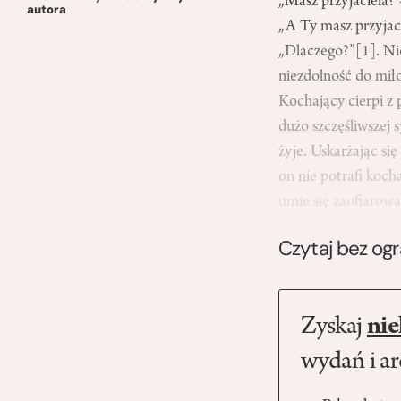
„Masz przyjaciela?”
autora
„A Ty masz przyjac
„Dlaczego?”
[1]
. N
niezdolność do miło
Kochający cierpi z 
dużo szczęśliwszej s
żyje. Uskarżając się
on nie potrafi koch
umie się zaofiarowa
Czytaj bez og
Zyskaj
nie
wydań i a