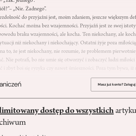
– „Tak. Jednego”.
iół?”– „Nie. Żadnego”.
iezdolność do przyjaźni jest, moim zdaniem, jeszcze większym de
ści. Kochać można bez wzajemności. Przyjaźń jest ze swej istot
powodu braku wzajemności, ale kocha. Ten niekochany, ale kocha
ytuacji niż niekochany i niekochający. Ostatni żyje poza miłością
 na to, że jest niekochany, nie rozumie, że problemem pierwotniejs
ać. Nie potrafi, bo nie umie się otworzyć i zobaczyć ludzi miłośc
ć i zbyt boi się ryzyka czy nawet śmieszności. Poza tym bywa, iż
raniczeń
Masz już konto? Zaloguj
limitowany dostęp do wszystkich
artyku
rchiwum