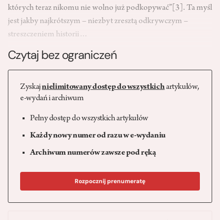
których teraz nikomu nie wolno już podkopywać”
[3]
. Ta myśl
jest jakby najkrótszym – niezbyt zresztą odkrywczym –
streszczeniem historii…
Czytaj bez ograniczeń
Zyskaj
nielimitowany dostęp do wszystkich
artykułów,
e-wydań i archiwum
Pełny dostęp do wszystkich artykułów
Każdy nowy numer od razu w e-wydaniu
Archiwum numerów zawsze pod ręką
Rozpocznij prenumeratę