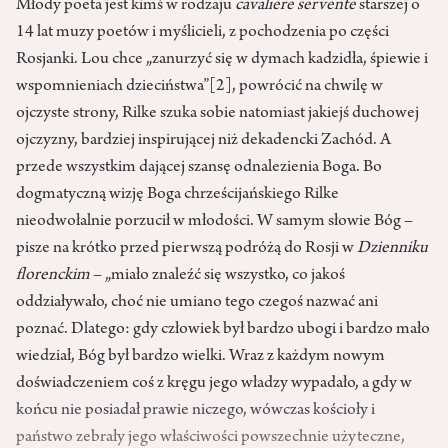
Młody poeta jest kimś w rodzaju
cavaliere servente
starszej o
14 lat muzy poetów i myślicieli, z pochodzenia po części
Rosjanki. Lou chce „zanurzyć się w dymach kadzidła, śpiewie i
wspomnieniach dzieciństwa”
[2]
, powrócić na chwilę w
ojczyste strony, Rilke szuka sobie natomiast jakiejś duchowej
ojczyzny, bardziej inspirującej niż dekadencki Zachód. A
przede wszystkim dającej szansę odnalezienia Boga. Bo
dogmatyczną wizję Boga chrześcijańskiego Rilke
nieodwołalnie porzucił w młodości. W samym słowie Bóg –
pisze na krótko przed pierwszą podróżą do Rosji w
Dzienniku
florenckim
– „miało znaleźć się wszystko, co jakoś
oddziaływało, choć nie umiano tego czegoś nazwać ani
poznać. Dlatego: gdy człowiek był bardzo ubogi i bardzo mało
wiedział, Bóg był bardzo wielki. Wraz z każdym nowym
doświadczeniem coś z kręgu jego władzy wypadało, a gdy w
końcu nie posiadał prawie niczego, wówczas kościoły i
państwo zebrały jego właściwości powszechnie użyteczne,