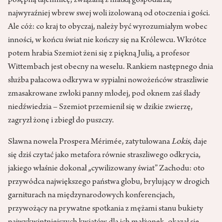
posępną tajemnicę, związaną z matką gospodarza,
najwyraźniej wbrew swej woli izolowaną od otoczenia i gości.
Ale cóż: co kraj to obyczaj, należy być wyrozumiałym wobec
inności, w końcu świat nie kończy się na Królewcu. Wkrótce
potem hrabia Szemiot żeni się z piękną Julią, a profesor
Wittembach jest obecny na weselu. Rankiem następnego dnia
służba pałacowa odkrywa w sypialni nowożeńców straszliwie
zmasakrowane zwłoki panny młodej, pod oknem zaś ślady
niedźwiedzia – Szemiot przemienił się w dzikie zwierzę,
zagryzł żonę i zbiegł do puszczy.
Sławna nowela Prospera Mérimée, zatytułowana
Lokis
, daje
się dziś czytać jako metafora równie straszliwego odkrycia,
jakiego właśnie dokonał „cywilizowany świat” Zachodu: oto
przywódca największego państwa globu, brylujący w drogich
garniturach na międzynarodowych konferencjach,
przywożący na prywatne spotkania z mężami stanu bukiety