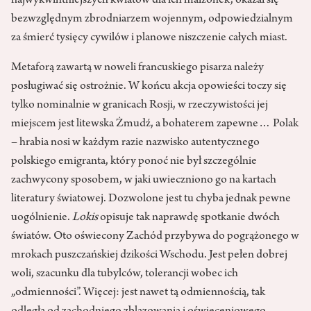
najwykwintniejszych kwiatów dla ich małżonek, okazał się
bezwzględnym zbrodniarzem wojennym, odpowiedzialnym
za śmierć tysięcy cywilów i planowe niszczenie całych miast.
Metaforą zawartą w noweli francuskiego pisarza należy
posługiwać się ostrożnie. W końcu akcja opowieści toczy się
tylko nominalnie w granicach Rosji, w rzeczywistości jej
miejscem jest litewska Żmudź, a bohaterem zapewne… Polak
– hrabia nosi w każdym razie nazwisko autentycznego
polskiego emigranta, który ponoć nie był szczególnie
zachwycony sposobem, w jaki uwieczniono go na kartach
literatury światowej. Dozwolone jest tu chyba jednak pewne
uogólnienie.
Lokis
opisuje tak naprawdę spotkanie dwóch
światów. Oto oświecony Zachód przybywa do pogrążonego w
mrokach puszczańskiej dzikości Wschodu. Jest pełen dobrej
woli, szacunku dla tubylców, tolerancji wobec ich
„odmienności”. Więcej: jest nawet tą odmiennością, tak