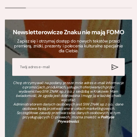
Newsletterowicze Znaku nie mają FOMO
Zapisz się i otrzymaj dostęp do nowych tekstów przed
premierą, zniżki, prezenty i polecenia kulturalne specjalnie
dla Ciebie.
Chcę otrzymywać na podany przeze mnie adres e-mail informacje
o promocjach, produktach, usługach oferowanych przez
wydawnictwo SIW ZNAK sp. z o.o. z siedzibą w Krakowie. Mam
świadomość, że zgoda jest dobrowolna i mogę ją w każdej chwili
wycofać.
Administratorem danych osobowych jest SIW ZNAK sp. z o.o., dane
osobowe będą przetwarzane w celach marketingowych.
Szczegółowe zasady przetwarzania danych osobowych, w tym
przysługujących Ci prawach, można znaleźć w
Polityce
Prywatności
.