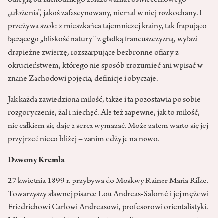
odległą od zachodniego zblazowania i oświeceniowego
„ułożenia”, jakoś zafascynowany, niemal w niej rozkochany. I
przeżywa szok: z mieszkańca tajemniczej krainy, tak frapująco
łączącego „bliskość natury” z gładką francuszczyzną, wyłazi
drapieżne zwierzę, rozszarpujące bezbronne ofiary z
okrucieństwem, którego nie sposób zrozumieć ani wpisać w
znane Zachodowi pojęcia, definicje i obyczaje.
Jak każda zawiedziona miłość, także i ta pozostawia po sobie
rozgoryczenie, żal i niechęć. Ale też zapewne, jak to miłość,
nie całkiem się daje z serca wymazać. Może zatem warto się jej
przyjrzeć nieco bliżej – zanim odżyje na nowo.
Dzwony Kremla
27 kwietnia 1899 r. przybywa do Moskwy Rainer Maria Rilke.
Towarzyszy sławnej pisarce Lou Andreas-Salomé i jej mężowi
Friedrichowi Carlowi Andreasowi, profesorowi orientalistyki.