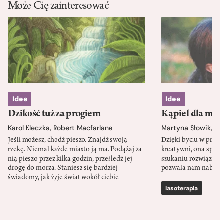
Może Cię zainteresować
Idee
Idee
Dzikość tuż za progiem
Kąpiel dla mó
Karol Kleczka
,
Robert Macfarlane
Martyna Słowik
,
J
Jeśli możesz, chodź pieszo. Znajdź swoją
Dzięki byciu w przy
rzekę. Niemal każde miasto ją ma. Podążaj za
kreatywni, ona spr
nią pieszo przez kilka godzin, prześledź jej
szukaniu rozwiązań
drogę do morza. Staniesz się bardziej
pozwala nam nabra
świadomy, jak żyje świat wokół ciebie
lasoterapia