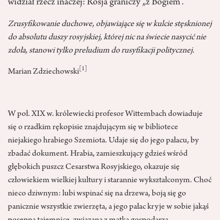
widział rzecz inaczej: Rosja graniczy „z Bogiem”.
Zrusyfikowanie duchowe, objawiające się w kulcie stęsknionej
do absolutu duszy rosyjskiej, której nic na świecie nasycić nie
zdoła, stanowi tylko preludium do rusyfikacji politycznej.
[1]
Marian Zdziechowski
W poł. XIX w. królewiecki profesor Wittembach dowiaduje
się o rzadkim rękopisie znajdującym się w bibliotece
niejakiego hrabiego Szemiota. Udaje się do jego pałacu, by
zbadać dokument. Hrabia, zamieszkujący gdzieś wśród
głębokich puszcz Cesarstwa Rosyjskiego, okazuje się
człowiekiem wielkiej kultury i starannie wykształconym. Choć
nieco dziwnym: lubi wspinać się na drzewa, boją się go
panicznie wszystkie zwierzęta, a jego pałac kryje w sobie jakąś