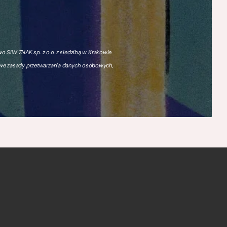
 SIW ZNAK sp. z o.o. z siedzibą w Krakowie.
owe zasady przetwarzania danych osobowych,