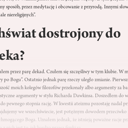
sny sposób, przez medytację i obcowanie z przyrodą. Innymi sł
le niereligijnych”.
świat dostrojony do
eka?
ałem przez parę dekad. Czułem się szczęśliwy w tym klubie. W m
po Bogu”. Ostatnio jednak parę rzeczy uległo zmianie. Pierwsz
kszość moich kolegów filozofów przekonały albo argumenty za ba
eistyczne argumenty w stylu Richarda Dawkinsa. Doszedłem do w
 do pewnego stopnia rację. W kwestii ateizmu pozostaję nadal pr
znajdujemy we wszechświecie, jest potężnym dowodem przeciwko i
chmogącego Boga. Uznałem jednak, że istnieją poważne racje p