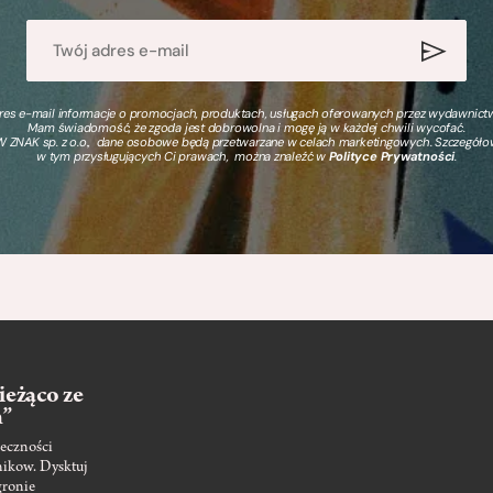
s e-mail informacje o promocjach, produktach, usługach oferowanych przez wydawnictwo
Mam świadomość, że zgoda jest dobrowolna i mogę ją w każdej chwili wycofać.
 ZNAK sp. z o.o., dane osobowe będą przetwarzane w celach marketingowych. Szczegół
w tym przysługujących Ci prawach, można znaleźć w
Polityce Prywatności
.
ieżąco ze
m”
eczności
nikow. Dysktuj
gronie