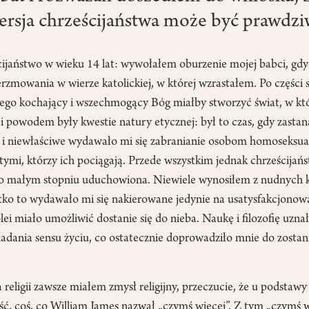
ersja chrześcijaństwa może być prawdzi
ijaństwo w wieku 14 lat: wywołałem oburzenie mojej babci, g
erzmowania w wierze katolickiej, w której wzrastałem. Po części 
zego kochający i wszechmogący Bóg miałby stworzyć świat, w któ
ci powodem były kwestie natury etycznej: był to czas, gdy zasta
ą i niewłaściwe wydawało mi się zabranianie osobom homoseks
 tymi, którzy ich pociągają. Przede wszystkim jednak chrześcijańs
dzo małym stopniu uduchowiona. Niewiele wynosiłem z nudnych 
tko to wydawało mi się nakierowane jedynie na usatysfakcjonowa
lei miało umożliwić dostanie się do nieba. Naukę i filozofię uzna
nadania sensu życiu, co ostatecznie doprowadziło mnie do zosta
eligii zawsze miałem zmysł religijny, przeczucie, że u podstawy 
ść, coś, co William James nazwał „czymś więcej”. Z tym „czymś w