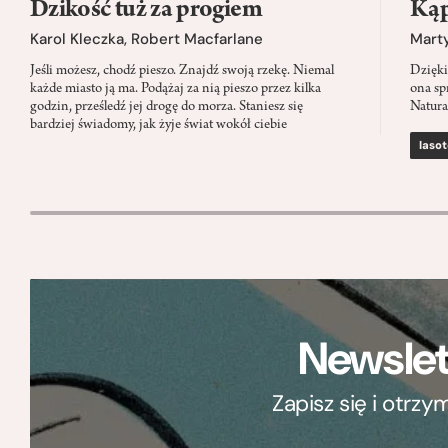
Dzikość tuż za progiem
Kąp
Karol Kleczka
,
Robert Macfarlane
Mart
Jeśli możesz, chodź pieszo. Znajdź swoją rzekę. Niemal
Dzięki
każde miasto ją ma. Podążaj za nią pieszo przez kilka
ona sp
godzin, prześledź jej drogę do morza. Staniesz się
Natura
bardziej świadomy, jak żyje świat wokół ciebie
lasot
Newslet
Zapisz się i otrz