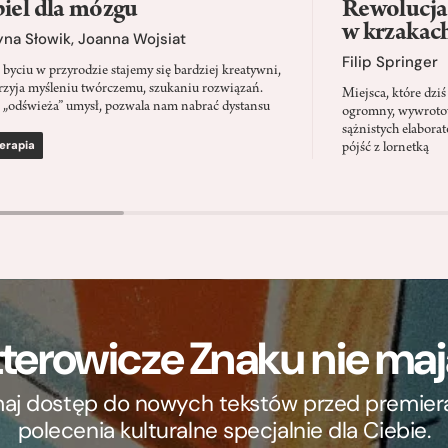
iel dla mózgu
Rewolucja 
w krzakac
yna Słowik
,
Joanna Wojsiat
Filip Springer
 byciu w przyrodzie stajemy się bardziej kreatywni,
rzyja myśleniu twórczemu, szukaniu rozwiązań.
Miejsca, które dz
 „odświeża” umysł, pozwala nam nabrać dystansu
ogromny, wywrotowy
sążnistych elabora
erapia
pójść z lornetką
terowicze Znaku nie m
ymaj dostęp do nowych tekstów przed premierą, 
polecenia kulturalne specjalnie dla Ciebie.