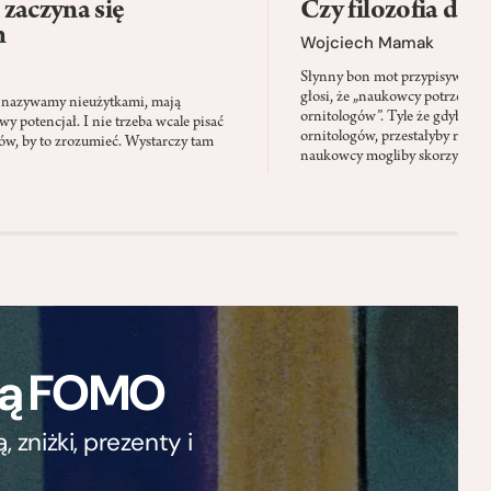
zaczyna się
Czy filozofia da l
h
Wojciech Mamak
Słynny bon mot przypisywany
głosi, że „naukowcy potrzebują 
iś nazywamy nieużytkami, mają
ornitologów”. Tyle że gdyby pta
 potencjał. I nie trzeba wcale pisać
ornitologów, przestałyby rozbi
tów, by to zrozumieć. Wystarczy tam
naukowcy mogliby skorzystać z 
ają FOMO
zniżki, prezenty i