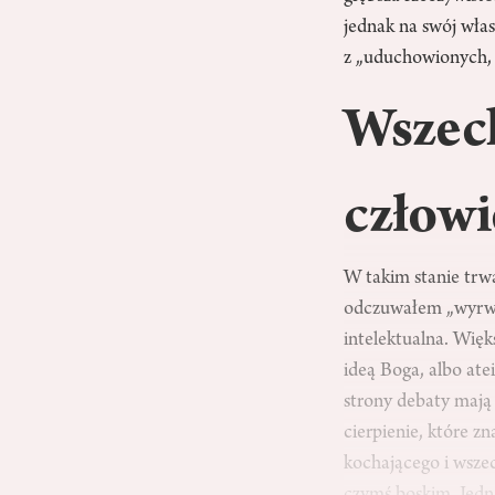
jednak na swój wła
z „uduchowionych, a
Wszech
człowi
W takim stanie trw
odczuwałem „wyrwy 
intelektualna. Wię
ideą Boga, albo at
strony debaty mają
cierpienie, które 
kochającego i wsze