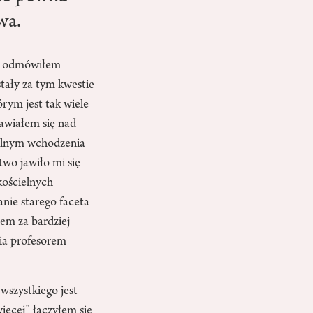
wa.
dy odmówiłem
stały za tym kwestie
rym jest tak wiele
nawiałem się nad
ualnym wchodzenia
two jawiło mi się
kościelnych
nie starego faceta
łem za bardziej
nia profesorem
wszystkiego jest
ięcej” łączyłem się