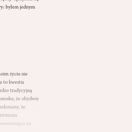
owy: byłem jednym
oim życiu nie
a to kwestia
rdzo tradycyjną
niosku, że obydwie
zekonany, że
stnieniu
rzemawiające za