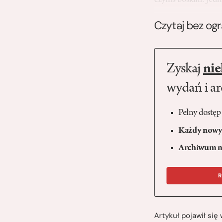
czymś boskim. Jedną
Czytaj bez og
Zyskaj
nie
wydań i a
Pełny dostęp
Każdy nowy 
Archiwum n
R
Artykuł pojawił si