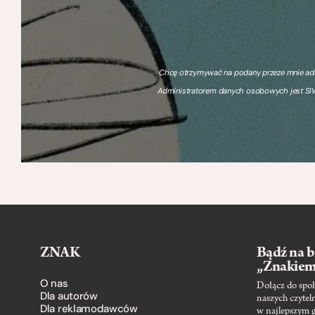
Chcę otrzymywać na podany przeze mnie adre
Administratorem danych osobowych jest SIW
ZNAK
Bądź na b
„Znakie
O nas
Dołącz do społ
Dla autorów
naszych czytel
Dla reklamodawców
w najlepszym 