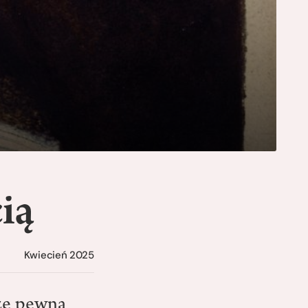
ią
Kwiecień 2025
 że pewna