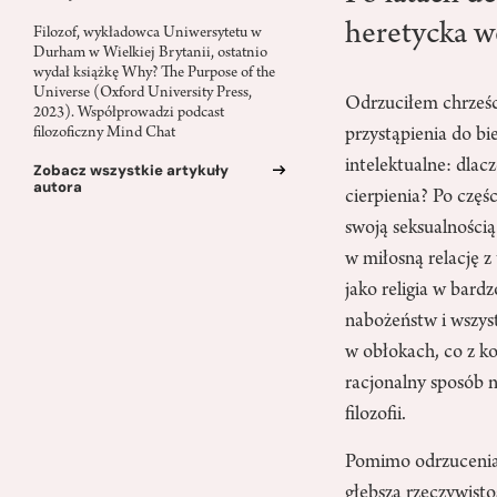
heretycka w
Filozof, wykładowca Uniwersytetu w
Durham w Wielkiej Brytanii, ostatnio
wydał książkę Why? The Purpose of the
Universe (Oxford University Press,
Odrzuciłem chrześc
2023). Współprowadzi podcast
przystąpienia do bi
filozoficzny Mind Chat
intelektualne: dlac
Zobacz wszystkie artykuły
autora
cierpienia? Po częś
swoją seksualności
w miłosną relację z
jako religia w bar
nabożeństw i wszys
w obłokach, co z ko
racjonalny sposób 
filozofii.
Pomimo odrzucenia r
głębsza rzeczywisto