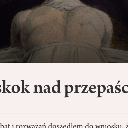
skok nad przepaśc
ebat i rozważań doszedłem do wniosku,