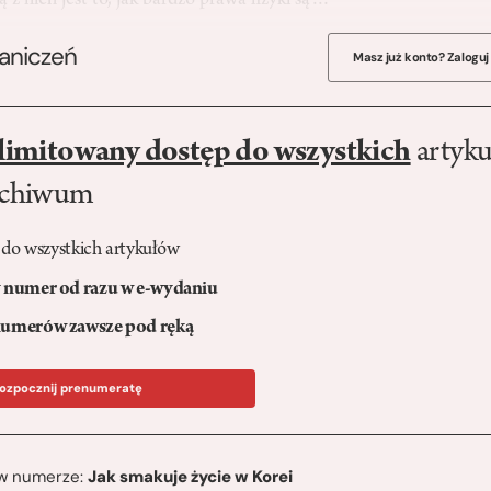
 z nich jest to, jak bardzo prawa fizyki są…
raniczeń
Masz już konto? Zaloguj
limitowany dostęp do wszystkich
artyku
rchiwum
 do wszystkich artykułów
numer od razu w e-wydaniu
umerów zawsze pod ręką
ozpocznij prenumeratę
ę w numerze:
Jak smakuje życie w Korei