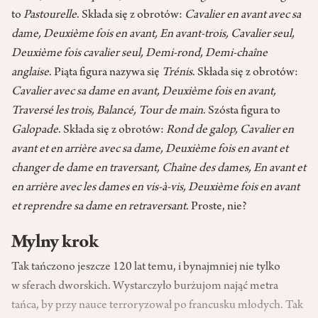
to
Pastourelle
. Składa się z obrotów:
Cavalier en avant avec sa
dame, Deuxième fois en avant, En avant­‑trois, Cavalier seul,
Deuxième fois cavalier seul, Demi­‑rond, Demi­‑chaîne
anglaise
. Piąta figura nazywa się
Trénis
. Składa się z obrotów:
Cavalier avec sa dame en avant, Deuxième fois en avant,
Traversé les trois, Balancé, Tour de main
. Szósta figura to
Galopade
. Składa się z obrotów:
Rond de galop, Cavalier en
avant et en arrière avec sa dame, Deuxième fois en avant et
changer de dame en traversant, Chaîne des dames, En avant et
en arrière avec les dames en vis­‑à-vis, Deuxième fois en avant
et reprendre sa dame en retraversant
. Proste, nie?
Mylny krok
Tak tańczono jeszcze 120 lat temu, i bynajmniej nie tylko
w sferach dworskich. Wystarczyło burżujom nająć metra
tańca, by przy nauce terroryzował po francusku młodych. Tak