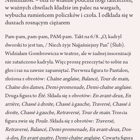
Nieśmiałość – ona to właśnie podcina nogi tancerzom,
w ważnych chwilach kładzie im palec na wargach,
wybucha rumieńcem policzków i czoła. I odkłada się w
duszach rosnącym ciężarem
Pam­‑pam, pam­‑pam, PAM­‑pam. Takt na 6/8. „O, kadryl
dworski to jest tan, / Niech żyje Najjaśniejszy Pan” (Ślub).
Widziałam Gombrowicza w teatrze, ale w żadnej inscenizacji
nie zatańczono kadryla. Więc proszę przeczytać to sobie na
głos i raz na zawsze zapamiętać. Pierwsza figura to Pantalon,
złożona z obrotów:
Chaîne anglaise, Balancé, Tour de main,
Chaîne des dames, Demi­‑promenade, Demi­‑chaîne anglaise
.
Druga figura to
Été
. Składa się z obrotów:
En avant­‑deux, En
arrière, Chassé à droite, Chassé à gauche, Traversé, Chassé à
droite, Chassé à gauche, Retraversé, Tour de main
. Trzecia
figura zwie się
Poule
. Składa się z obrotów:
Traversé,
Retraversé, Balancé, Demi­‑promenade, En avant­‑deux, Dos­
‑à-dos, En avant quatre, Demi­‑chaîne anglaise
. Czwarta figura