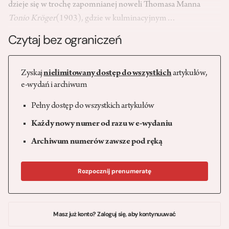
dzieje się w trochę zapomnianej noweli Thomasa Manna
Tonio Kröger
(1903), gdzie w kulminacyjnym…
Czytaj bez ograniczeń
Zyskaj
nielimitowany dostęp do wszystkich
artykułów,
e-wydań i archiwum
Pełny dostęp do wszystkich artykułów
Każdy nowy numer od razu w e-wydaniu
Archiwum numerów zawsze pod ręką
Rozpocznij prenumeratę
Masz już konto? Zaloguj się, aby kontynuuwać