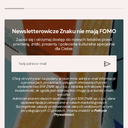
Newsletterowicze Znaku nie mają FOMO
Zapisz się i otrzymaj dostęp do nowych tekstów przed
premierą, zniżki, prezenty i polecenia kulturalne specjalnie
dla Ciebie.
Chcę otrzymywać na podany przeze mnie adres e-mail informacje
o promocjach, produktach, usługach oferowanych przez
wydawnictwo SIW ZNAK sp. z o.o. z siedzibą w Krakowie. Mam
świadomość, że zgoda jest dobrowolna i mogę ją w każdej chwili
wycofać.
Administratorem danych osobowych jest SIW ZNAK sp. z o.o., dane
osobowe będą przetwarzane w celach marketingowych.
Szczegółowe zasady przetwarzania danych osobowych, w tym
przysługujących Ci prawach, można znaleźć w
Polityce
Prywatności
.