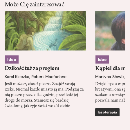
Może Cię zainteresować
Idee
Idee
Dzikość tuż za progiem
Kąpiel dla mó
Karol Kleczka
,
Robert Macfarlane
Martyna Słowik
,
J
Jeśli możesz, chodź pieszo. Znajdź swoją
Dzięki byciu w przy
rzekę. Niemal każde miasto ją ma. Podążaj za
kreatywni, ona spr
nią pieszo przez kilka godzin, prześledź jej
szukaniu rozwiązań
drogę do morza. Staniesz się bardziej
pozwala nam nabra
świadomy, jak żyje świat wokół ciebie
lasoterapia