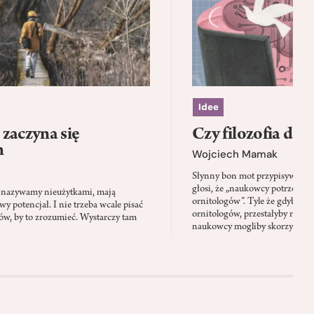
Idee
zaczyna się
Czy filozofia da l
h
Wojciech Mamak
Słynny bon mot przypisywany
głosi, że „naukowcy potrzebują 
iś nazywamy nieużytkami, mają
ornitologów”. Tyle że gdyby pta
 potencjał. I nie trzeba wcale pisać
ornitologów, przestałyby rozbi
tów, by to zrozumieć. Wystarczy tam
naukowcy mogliby skorzystać z 