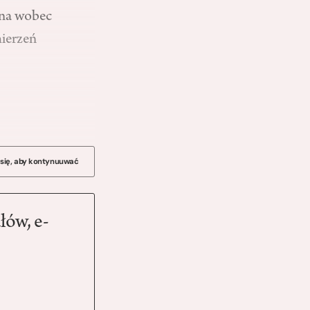
jna wobec
ierzeń
 się, aby kontynuuwać
łów, e-