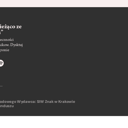
ieżąco ze
m”
eczności
nikow. Dysktuj
gronie
arodowego
Wydawca: SIW Znak w Krakowie
unduszu