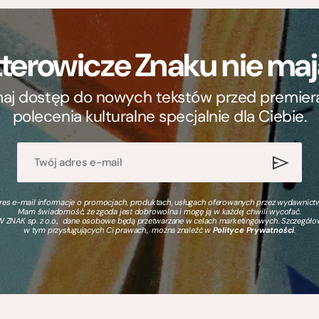
terowicze Znaku nie m
ymaj dostęp do nowych tekstów przed premierą, 
polecenia kulturalne specjalnie dla Ciebie.
s e-mail informacje o promocjach, produktach, usługach oferowanych przez wydawnictwo
Mam świadomość, że zgoda jest dobrowolna i mogę ją w każdej chwili wycofać.
 ZNAK sp. z o.o., dane osobowe będą przetwarzane w celach marketingowych. Szczegół
w tym przysługujących Ci prawach, można znaleźć w
Polityce Prywatności
.