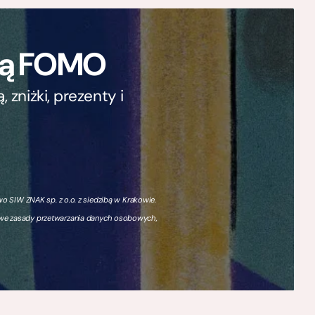
ają FOMO
zniżki, prezenty i
 SIW ZNAK sp. z o.o. z siedzibą w Krakowie.
owe zasady przetwarzania danych osobowych,