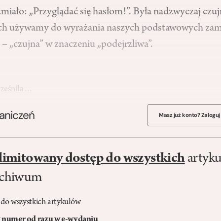
rzmiało: „Przyglądać się hasłom!”. Była nadzwyczaj czu
ych używamy do wyrażania naszych podstawowych zam
 – „czujna” w znaczeniu „podejrzliwa”.
cześniła…
raniczeń
Masz już konto? Zaloguj
limitowany dostęp do wszystkich
artyku
rchiwum
 do wszystkich artykułów
numer od razu w e-wydaniu