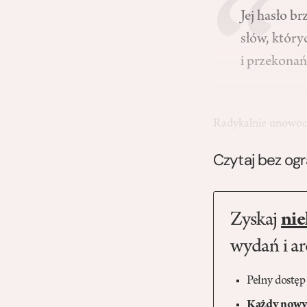
Jej hasło b
słów, któr
i przekonań
Radykalnie unowo
Czytaj bez og
Zyskaj
nie
wydań i a
Pełny dostęp
Każdy nowy 