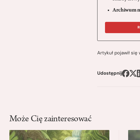
Archiwum n
R
Artykuł pojawił si
Udostępnij
Może Cię zainteresować