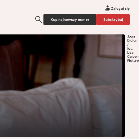
Zaloguj się
Kup najnowszy numer
Subskrybuj
Joan
Didion
/
fot.
Lisa
Carpen
Pictur