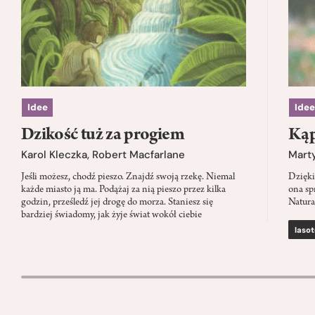
Idee
Idee
Dzikość tuż za progiem
Kąp
Karol Kleczka
,
Robert Macfarlane
Mart
Jeśli możesz, chodź pieszo. Znajdź swoją rzekę. Niemal
Dzięki
każde miasto ją ma. Podążaj za nią pieszo przez kilka
ona sp
godzin, prześledź jej drogę do morza. Staniesz się
Natura
bardziej świadomy, jak żyje świat wokół ciebie
lasot