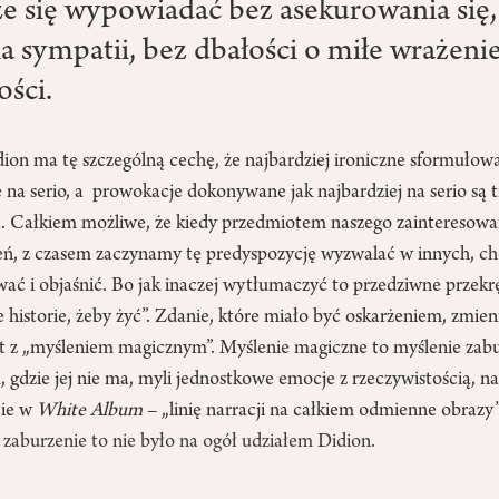
e się wypowiadać bez asekurowania się,
a sympatii, bez dbałości o miłe wrażenie
ości.
on ma tę szczególną cechę, że najbardziej ironiczne sformułowa
 na serio, a prowokacje dokonywane jak najbardziej na serio są
 Całkiem możliwe, że kiedy przedmiotem naszego zainteresowan
eń, z czasem zaczynamy tę predyspozycję wyzwalać w innych, cho
ować i objaśnić. Bo jak inaczej wytłumaczyć to przedziwne przekr
istorie, żeby żyć”. Zdanie, które miało być oskarżeniem, zmieni
st z „myśleniem magicznym”. Myślenie magiczne to myślenie zabu
gdzie jej nie ma, myli jednostkowe emocje z rzeczywistością, n
cie w
White Album
– „linię narracji na całkiem odmienne obrazy”
zaburzenie to nie było na ogół udziałem Didion.