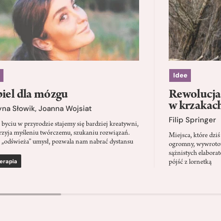
Idee
iel dla mózgu
Rewolucja 
w krzakac
yna Słowik
,
Joanna Wojsiat
Filip Springer
 byciu w przyrodzie stajemy się bardziej kreatywni,
rzyja myśleniu twórczemu, szukaniu rozwiązań.
Miejsca, które dz
 „odświeża” umysł, pozwala nam nabrać dystansu
ogromny, wywrotowy
sążnistych elabora
erapia
pójść z lornetką