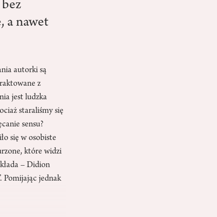
 bez
, a nawet
nia autorki są
 traktowane z
ia jest ludzka
ciaż staraliśmy się
ęcanie sensu?
ło się w osobiste
rzone, które widzi
akłada – Didion
. Pomijając jednak