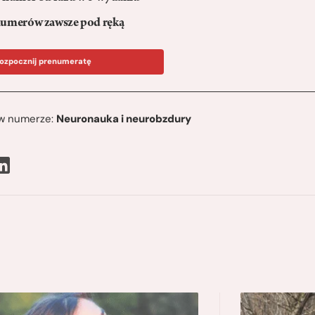
umerów zawsze pod ręką
ozpocznij prenumeratę
ę w numerze:
Neuronauka i neurobzdury