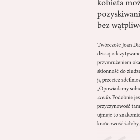
kobieta moż
pozyskiwani
bez wątpliw
Twórczość Joan Didi
dzisiaj odczytywane
przymrużeniem oka.
skłonność do złudz
ją przecież zdefini
„Opowiadamy sobie h
credo
. Podobnie je
przyczynowość tam, 
ujmuje to znakomi
krańcowość żałoby, 