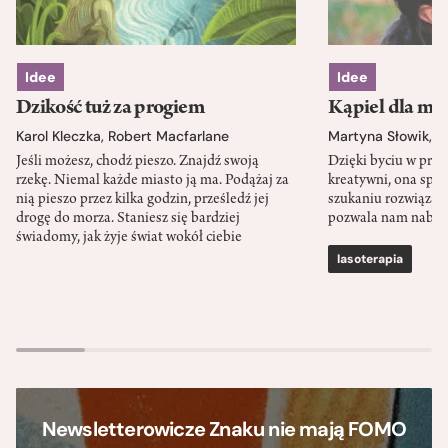
Idee
Idee
Dzikość tuż za progiem
Kąpiel dla mó
Karol Kleczka
,
Robert Macfarlane
Martyna Słowik
,
J
Jeśli możesz, chodź pieszo. Znajdź swoją
Dzięki byciu w przy
rzekę. Niemal każde miasto ją ma. Podążaj za
kreatywni, ona spr
nią pieszo przez kilka godzin, prześledź jej
szukaniu rozwiązań
drogę do morza. Staniesz się bardziej
pozwala nam nabra
świadomy, jak żyje świat wokół ciebie
lasoterapia
Newsletterowicze Znaku nie mają FOMO