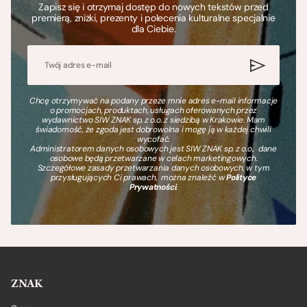
Zapisz się i otrzymaj dostęp do nowych tekstów przed
premierą, zniżki, prezenty i polecenia kulturalne specjalnie
dla Ciebie.
Chcę otrzymywać na podany przeze mnie adres e-mail informacje
o promocjach, produktach, usługach oferowanych przez
wydawnictwo SIW ZNAK sp. z o.o. z siedzibą w Krakowie. Mam
świadomość, że zgoda jest dobrowolna i mogę ją w każdej chwili
wycofać.
Administratorem danych osobowych jest SIW ZNAK sp. z o.o., dane
osobowe będą przetwarzane w celach marketingowych.
Szczegółowe zasady przetwarzania danych osobowych, w tym
przysługujących Ci prawach, można znaleźć w
Polityce
Prywatności
.
ZNAK