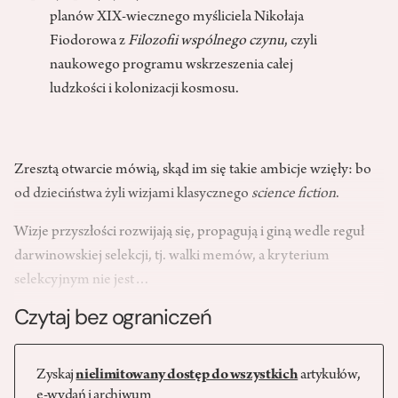
planów XIX-wiecznego myśliciela Nikołaja
Fiodorowa z
Filozofii wspólnego czynu
, czyli
naukowego programu wskrzeszenia całej
ludzkości i kolonizacji kosmosu.
Zresztą otwarcie mówią, skąd im się takie ambicje wzięły: bo
od dzieciństwa żyli wizjami klasycznego
science fiction
.
Wizje przyszłości rozwijają się, propagują i giną wedle reguł
darwinowskiej selekcji, tj. walki memów, a kryterium
selekcyjnym nie jest…
Czytaj bez ograniczeń
Zyskaj
nielimitowany dostęp do wszystkich
artykułów,
e-wydań i archiwum