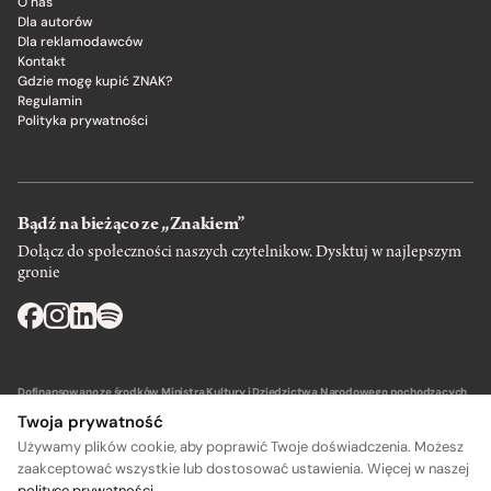
O nas
Dla autorów
Dla reklamodawców
Kontakt
Gdzie mogę kupić ZNAK?
Regulamin
Polityka prywatności
Bądź na bieżąco ze „Znakiem”
Dołącz do społeczności naszych czytelnikow. Dysktuj w najlepszym
gronie
Dofinansowano ze środków Ministra Kultury i Dziedzictwa Narodowego pochodzących
z Funduszu Promocji Kultury – państwowego funduszu celowego.
Twoja prywatność
Używamy plików cookie, aby poprawić Twoje doświadczenia. Możesz
zaakceptować wszystkie lub dostosować ustawienia. Więcej w naszej
polityce prywatności
.