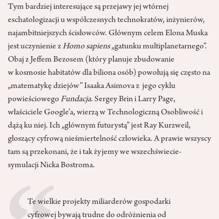
Tym bardziej interesujące są przejawy jej wtórnej
eschatologizacji u współczesnych technokratów, inżynierów,
najambitniejszych ścisłowców. Głównym celem Elona Muska
jest uczynienie z
Homo sapiens
„gatunku multiplanetarnego”.
Obaj z Jeffem Bezosem (który planuje zbudowanie
w kosmosie habitatów dla biliona osób) powołują się często na
„matematykę dziejów” Isaaka Asimova z jego cyklu
powieściowego
Fundacja
. Sergey Brin i Larry Page,
właściciele Google’a, wierzą w Technologiczną Osobliwość i
dążą ku niej. Ich „głównym futurystą” jest Ray Kurzweil,
głoszący cyfrową nieśmiertelność człowieka. A prawie wszyscy
tam są przekonani, że i tak żyjemy we wszechświecie-
symulacji Nicka Bostroma.
Te wielkie projekty miliarderów gospodarki
cyfrowej bywają trudne do odróżnienia od