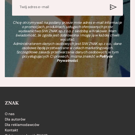
Chcę otrzymywać na podany przeze mnie adres e-mail informacje
o promocjach, produktach, usługach oferowanych przez
wydawnictwo SIW ZNAK sp. z o.o. z siedzibą w Krakowie. Mam
świadomość, że zgoda jest dobrowolna i mogę ją w każdej chwili
wycofać.
Administratorem danych osobowych jest SIW ZNAK sp. z o.o., dane
osobowe będą przetwarzane w celach marketingowych.
Szczegółowe zasady przetwarzania danych osobowych, w tym
przysługujących Ci prawach, można znaleźć w
Polityce
Prywatności
.
ZNAK
O nas
Dla autorów
Dla reklamodawców
Kontakt