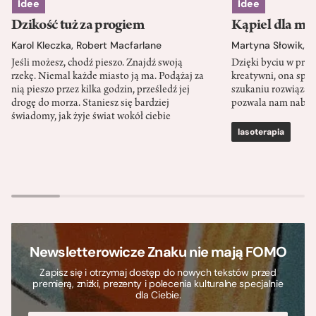
Idee
Idee
Dzikość tuż za progiem
Kąpiel dla mó
Karol Kleczka
,
Robert Macfarlane
Martyna Słowik
,
J
Jeśli możesz, chodź pieszo. Znajdź swoją
Dzięki byciu w przy
rzekę. Niemal każde miasto ją ma. Podążaj za
kreatywni, ona spr
nią pieszo przez kilka godzin, prześledź jej
szukaniu rozwiązań
drogę do morza. Staniesz się bardziej
pozwala nam nabra
świadomy, jak żyje świat wokół ciebie
lasoterapia
Newsletterowicze Znaku nie mają FOMO
Zapisz się i otrzymaj dostęp do nowych tekstów przed
premierą, zniżki, prezenty i polecenia kulturalne specjalnie
dla Ciebie.