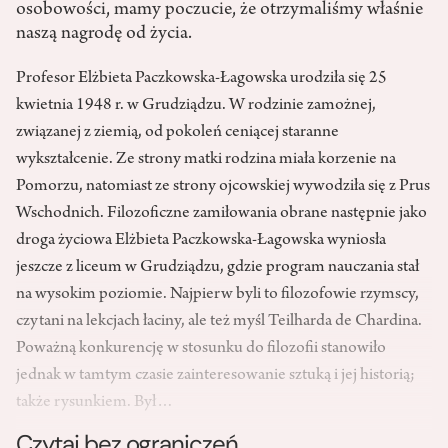
osobowości, mamy poczucie, że otrzymaliśmy właśnie
naszą nagrodę od życia.
Profesor Elżbieta Paczkowska-Łagowska urodziła się 25
kwietnia 1948 r. w Grudziądzu. W rodzinie zamożnej,
związanej z ziemią, od pokoleń ceniącej staranne
wykształcenie. Ze strony matki rodzina miała korzenie na
Pomorzu, natomiast ze strony ojcowskiej wywodziła się z Prus
Wschodnich. Filozoficzne zamiłowania obrane następnie jako
droga życiowa Elżbieta Paczkowska-Łagowska wyniosła
jeszcze z liceum w Grudziądzu, gdzie program nauczania stał
na wysokim poziomie. Najpierw byli to filozofowie rzymscy,
czytani na lekcjach łaciny, ale też myśl Teilharda de Chardina.
Poważną konkurencję w stosunku do filozofii stanowiło
jednak w tamtym czasie zainteresowanie sztuką i jej historią;
także rysunkiem. Był…
Czytaj bez ograniczeń