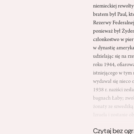
niemieckiej rewolt
bratem był Paul, k
Rezerwy Federalnej
ponieważ był Żydem
członkostwo w pierw
w dynastię ameryka
udzielając się na r
roku 1944, ofiarowa
istniejącego w tym 
wydawał się nieco o
1938 r. naziści ze
bagnach Łaby; zwol
żonaty ze szwedzką 
Izraela i zostanie
Czytaj bez og