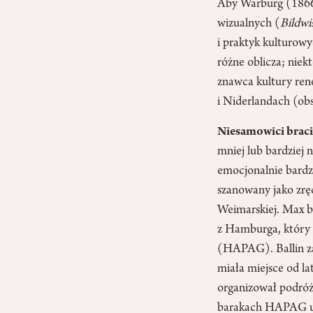
Aby Warburg (1866–
wizualnych (
Bildwi
i praktyk kulturowyc
różne oblicza; niek
znawca kultury ren
i Niderlandach (obsz
Niesamowici brac
mniej lub bardziej n
emocjonalnie bardz
szanowany jako zrę
Weimarskiej. Max by
z Hamburga, który 
(HAPAG). Ballin za
miała miejsce od la
organizował podróż
barakach HAPAG umi