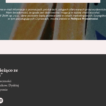
s e-mail informacje o promocjach, produktach, usługach oferowanych przez wydawnictwo
Mam świadomość, że zgoda jest dobrowolna i mogę ją w każdej chwili wycofać.
 ZNAK sp. z o.o., dane osobowe będą przetwarzane w celach marketingowych. Szczegół
w tym przysługujących Ci prawach, można znaleźć w
Polityce Prywatności
.
ieżąco ze
m”
eczności
nikow. Dysktuj
gronie