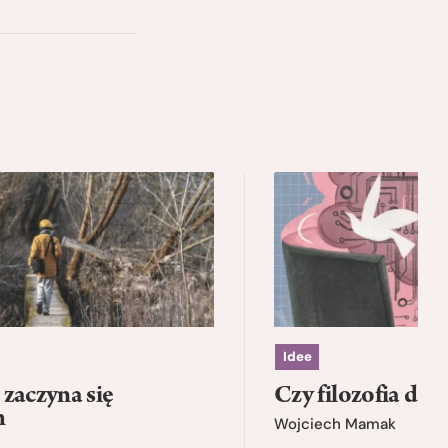
Idee
zaczyna się
Czy filozofia da l
h
Wojciech Mamak