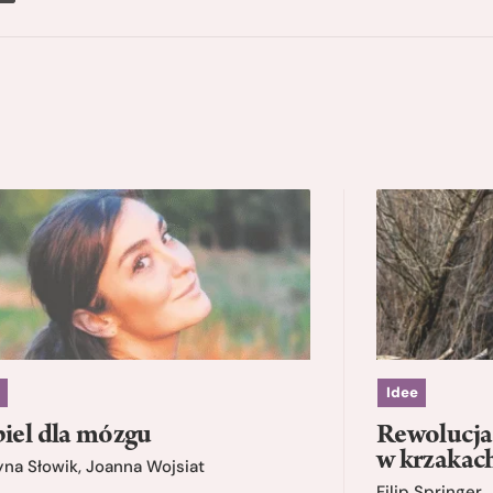
Idee
iel dla mózgu
Rewolucja 
w krzakac
yna Słowik
,
Joanna Wojsiat
Filip Springer