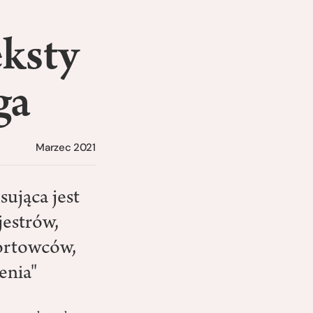
eksty
ga
Marzec 2021
sująca jest
jestrów,
ortowców,
enia"