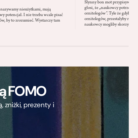
Słynny bon mot przypisywany
głosi, że „naukowcy potrzebują 
iś nazywamy nieużytkami, mają
ornitologów”. Tyle że gdyby pta
 potencjał. I nie trzeba wcale pisać
ornitologów, przestałyby rozbi
tów, by to zrozumieć. Wystarczy tam
naukowcy mogliby skorzystać z 
ają FOMO
zniżki, prezenty i