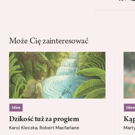
Może Cię zainteresować
Idee
Idee
Dzikość tuż za progiem
Kąp
Karol Kleczka
,
Robert Macfarlane
Mart