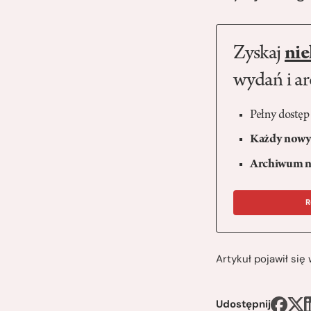
Zyskaj
nie
wydań i a
Pełny dostęp
Każdy nowy 
Archiwum n
R
Artykuł pojawił si
Udostępnij