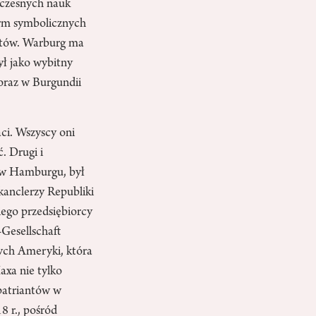
łczesnych nauk
orm symbolicznych
icytów. Warburg ma
ył jako wybitny
oraz w Burgundii
ci. Wszyscy oni
ć. Drugi i
y w Hamburgu, był
kanclerzy Republiki
iego przedsiębiorcy
Gesellschaft
ych Ameryki, która
axa nie tylko
patriantów w
 r., pośród