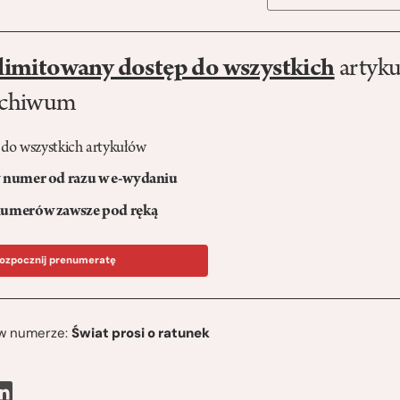
limitowany dostęp do wszystkich
artyku
rchiwum
 do wszystkich artykułów
numer od razu w e-wydaniu
umerów zawsze pod ręką
ozpocznij prenumeratę
ę w numerze:
Świat prosi o ratunek