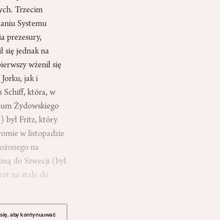
ych. Trzecim
adaniu Systemu
a prezesury,
 się jednak na
ierwszy wżenił się
orku, jak i
 Schiff, która, w
uzeum Żydowskiego
 był Fritz, który
romie w listopadzie
łożonego na
iną do Szwecji (był
rót na stałe do
 się, aby kontynuuwać