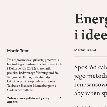
Energ
i ide
Martin Treml
Martin Treml
Dr, religioznawca i judaista, pracownik
berlińskiego Centrum Badań Literackich
Spośród całe
i Kulturowych (ZfL); kierownik
projektu badawczego Warburg und die
jego metoda:
Religionskulturen; redaktor edycji
książkowych korespondencji Jacoba
renesansowe
Taubesa z Hansem Blumenbergiem i
Carlem Schmittem.
aby w ten s
Zobacz wszystkie artykuły
autora