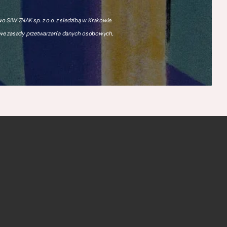
 SIW ZNAK sp. z o.o. z siedzibą w Krakowie.
owe zasady przetwarzania danych osobowych,