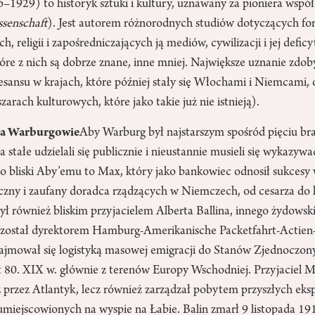
1929) to historyk sztuki i kultury, uznawany za pioniera wspó
ssenschaft
). Jest autorem różnorodnych studiów dotyczących f
h, religii i zapośredniczających ją mediów, cywilizacji i jej def
tóre z nich są dobrze znane, inne mniej. Największe uznanie zdob
esansu w krajach, które później stały się Włochami i Niemcami, 
arach kulturowych, które jako takie już nie istnieją).
ia Warburgowie
Aby Warburg był najstarszym spośród pięciu bra
a stałe udzielali się publicznie i nieustannie musieli się wykazywa
o bliski Aby’emu to Max, który jako bankowiec odnosił sukces
czny i zaufany doradca rządzących w Niemczech, od cesarza do 
ł również bliskim przyjacielem Alberta Ballina, innego żydowsk
został dyrektorem Hamburg-Amerikanische Packetfahrt-Actien-
jmował się logistyką masowej emigracji do Stanów Zjednoczon
t 80. XIX w. głównie z terenów Europy Wschodniej. Przyjaciel M
 przez Atlantyk, lecz również zarządzał pobytem przyszłych eks
ejscowionych na wyspie na Łabie. Balin zmarł 9 listopada 1918