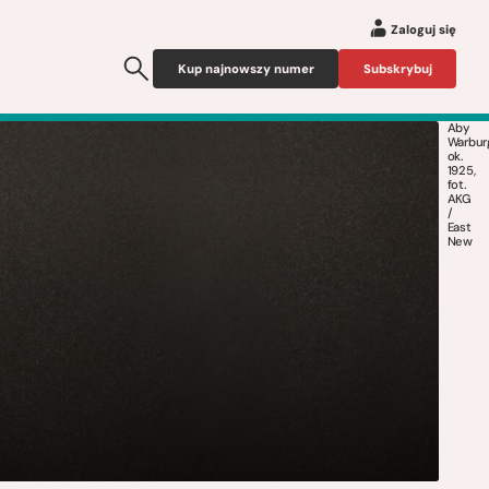
Zaloguj się
Kup najnowszy numer
Subskrybuj
Aby
Warbur
ok.
1925,
fot.
AKG
/
East
New