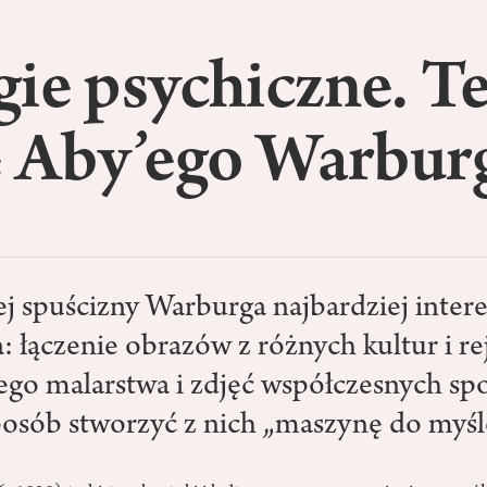
ie psychiczne. T
e Aby’ego Warbur
j spuścizny Warburga najbardziej intere
 łączenie obrazów z różnych kultur i re
go malarstwa i zdjęć współczesnych sp
posób stworzyć z nich „maszynę do myśl