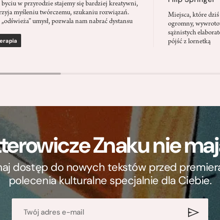
 byciu w przyrodzie stajemy się bardziej kreatywni,
rzyja myśleniu twórczemu, szukaniu rozwiązań.
Miejsca, które dz
 „odświeża” umysł, pozwala nam nabrać dystansu
ogromny, wywrotowy
sążnistych elabora
erapia
pójść z lornetką
terowicze Znaku nie m
ymaj dostęp do nowych tekstów przed premierą, 
polecenia kulturalne specjalnie dla Ciebie.