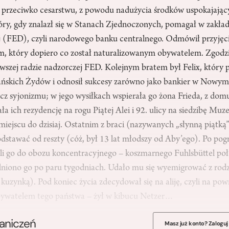
y przeciwko cesarstwu, z powodu nadużycia środków uspokajając
tóry, gdy znalazł się w Stanach Zjednoczonych, pomagał w zakł
 (FED), czyli narodowego banku centralnego. Odmówił przyjęci
, który dopiero co został naturalizowanym obywatelem. Zgodził
szej radzie nadzorczej FED. Kolejnym bratem był Felix, który p
ńskich Żydów i odnosił sukcesy zarówno jako bankier w Nowym J
zecz syjonizmu; w jego wysiłkach wspierała go żona Frieda, z domu
ła ich rezydencję na rogu Piątej Alei i 92. ulicy na siedzibę M
miejscu do dzisiaj. Ostatnim z braci (nazywanych „słynną piątką”)
dstawać od reszty (cóż, był 13 lat młodszy od Aby’ego). Po pog
słali go do obozu koncentracyjnego – koszmarnego Fuhlsbüttel po
niono go po paru tygodniach. Udało mu się wyemigrować z rodz
kuzynką). Pod koniec życia zdecydował się na aliję, czyli na pow
 obywatelem tego państwa – żył w kibucu Netzer…
raniczeń
Masz już konto? Zaloguj