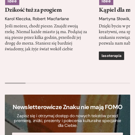
Idee
Idee
Dzikość tuż za progiem
Kąpiel dla mó
Karol Kleczka
,
Robert Macfarlane
Martyna Słowik
,
J
Jeśli możesz, chodź pieszo. Znajdź swoją
Dzięki byciu w przy
rzekę. Niemal każde miasto ją ma. Podążaj za
kreatywni, ona spr
nią pieszo przez kilka godzin, prześledź jej
szukaniu rozwiązań
drogę do morza. Staniesz się bardziej
pozwala nam nabra
świadomy, jak żyje świat wokół ciebie
lasoterapia
Newsletterowicze Znaku nie mają FOMO
Zapisz się i otrzymaj dostęp do nowych tekstów przed
premierą, zniżki, prezenty i polecenia kulturalne specjalnie
dla Ciebie.