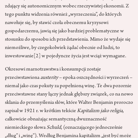
zdający się autonomicznym wobec rzeczywistej ekonomii. Z
tego punktu widzenia również „wyrzeczenia”, do których
nawołuje się, by stawić czoła obecnemu kryzysowi
gospodarczemu, jawią się jako bardziej problematyczne w
stosunku do sposobu ich przedstawienia. Mimo że wydaje się
niemożliwe, by czegokolwiek żądać obecnie od ludzi, to
inwestowanie
[2]
w pojedyncze życia jest wciąż wymagane.
Okresowi marnotrawstwa i konsumpcji zostaje
przeciwstawiona
austerity
– epoka oszczędności i wyrzeczeń –
niemal jako czas pokuty za popełnioną winę. Te dwa pozornie
przeciwstawne stany łączy jednak głębszy związek, co na nowo
skłania do przemyślenia słów, które Walter Benjamin proroczo
zapisał w 1921 r. w krótkim tekście
Kapitalizm jako religia
,
całkowicie obnażając semantyczną dwuznaczność
niemieckiego słowa
Schuld
, (oznaczającego jednocześnie
„dług” i „winę”). Według Benjamina kapitalizm „jest być może