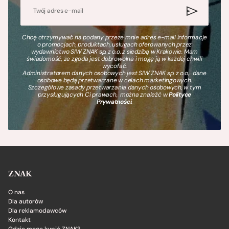
Chcę otrzymywać na podany przeze mnie adres e-mail informacje
o promocjach, produktach, usługach oferowanych przez
wydawnictwo SIW ZNAK sp. z o.o. z siedzibą w Krakowie. Mam
świadomość, że zgoda jest dobrowolna i mogę ją w każdej chwili
wycofać.
Administratorem danych osobowych jest SIW ZNAK sp. z o.o., dane
osobowe będą przetwarzane w celach marketingowych.
Szczegółowe zasady przetwarzania danych osobowych, w tym
przysługujących Ci prawach, można znaleźć w
Polityce
Prywatności
.
ZNAK
O nas
Dla autorów
Dla reklamodawców
Kontakt
Gdzie mogę kupić ZNAK?