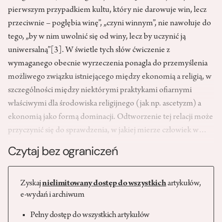
pierwszym przypadkiem kultu, który nie darowuje win, lecz
przeciwnie – pogłębia winę”, „czyni winnym”, nie nawołuje do
tego, „by w nim uwolnić się od winy, lecz by uczynić ją
uniwersalną”
[3]
. W świetle tych słów ćwiczenie z
wymaganego obecnie wyrzeczenia ponagla do przemyślenia
możliwego związku istniejącego między ekonomią a religią, w
szczególności między niektórymi praktykami ofiarnymi
właściwymi dla środowiska religijnego (jak np. ascetyzm) a
ekonomią jako formą dominacji. Odtworzenie tej relacji może
przyczynić się do sprawdzenia, w jakiej mierze człowiek w…
Czytaj bez ograniczeń
Zyskaj
nielimitowany dostęp do wszystkich
artykułów,
e-wydań i archiwum
Pełny dostęp do wszystkich artykułów