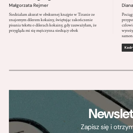
Małgorzata Rejmer
Dian
Siedziałam akurat w obskurnej knajpie w Tiranie ze
Pociąg
znajomym dilerem kokainy, świętując zakończenie
przypo
pisania tekstu o dilerach kokainy, gdy zauważyłam, że
człowi
przygląda mi się mężczyzna siedzący obok
wyreży
samon
Kadr
Newslet
Zapisz się i otrz