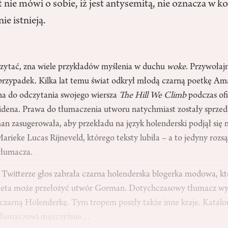
t nie mówi o sobie, iż jest antysemitą, nie oznacza w k
ie istnieją.
 czytać, zna wiele przykładów myślenia w duchu
woke
. Przywołaj
przypadek. Kilka lat temu świat odkrył młodą czarną poetkę 
ona do odczytania swojego wiersza
The Hill We Climb
podczas ofi
idena. Prawa do tłumaczenia utworu natychmiast zostały sprze
n zasugerowała, aby przekładu na język holenderski podjął się 
Marieke Lucas Rijneveld, którego teksty lubiła – a to jedyny roz
tłumacza.
Twitterze głos zabrała czarna holenderska blogerka modowa, któ
ieta może przełożyć utwór Gorman. Dotychczasowy tłumacz wyco
czarną Holenderkę. Tym tropem poszły także inne kraje. Katalo
a tłumaczowi mężczyźnie…