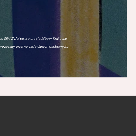
 SIW ZNAK sp. z o.o. z siedzibą w Krakowie.
owe zasady przetwarzania danych osobowych,