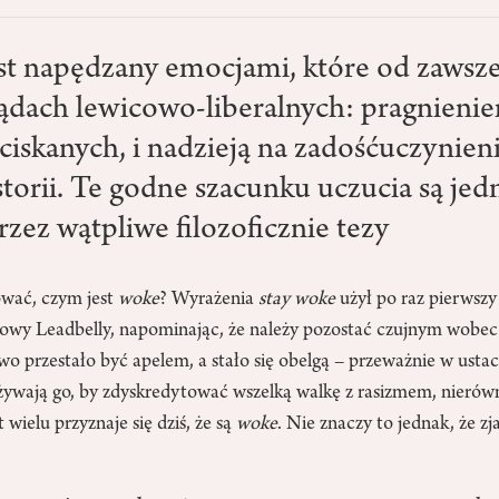
t napędzany emocjami, które od zawsze
lądach lewicowo-liberalnych: pragnienie
ciskanych, i nadzieją na zadośćuczynien
storii. Te godne szacunku uczucia są jed
zez wątpliwe filozoficznie tezy
wać, czym jest
woke
? Wyrażenia
stay woke
użył po raz pierwszy
owy Leadbelly, napominając, że należy pozostać czujnym wobec
wo przestało być apelem, a stało się obelgą – przeważnie w ust
żywają go, by zdyskredytować wszelką walkę z rasizmem, nierówn
wielu przyznaje się dziś, że są
woke
. Nie znaczy to jednak, że zj