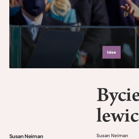
Idee
Bycie
lewi
Susan Neiman
Susan Neiman