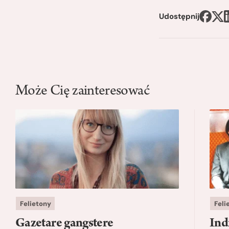
Udostępnij
Może Cię zainteresować
Felietony
Feli
Gazetare gangstere
Ind