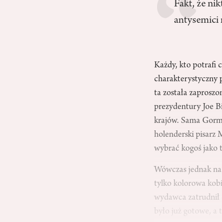
Fakt, że nik
antysemici n
Każdy, kto potrafi
charakterystyczny 
ta została zaprosz
prezydentury Joe B
krajów. Sama Gorma
holenderski pisarz 
wybrać kogoś jako 
Wówczas jednak na 
tylko kolorowa kob
wydawca zatrudnił 
było już gotowe, 