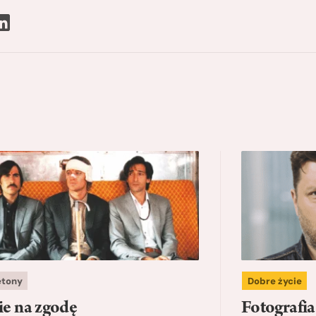
etony
Dobre życie
ie na zgodę
Fotografi