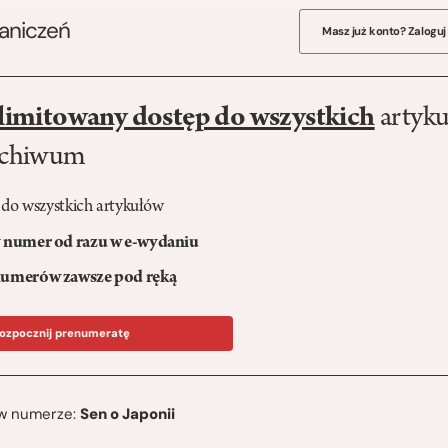
raniczeń
Masz już konto? Zaloguj
limitowany dostęp do wszystkich
artyku
rchiwum
 do wszystkich artykułów
numer od razu w e-wydaniu
umerów zawsze pod ręką
ozpocznij prenumeratę
ę w numerze:
Sen o Japonii