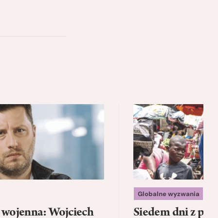
Globalne wyzwania
a wojenna: Wojciech
Siedem dni z psam