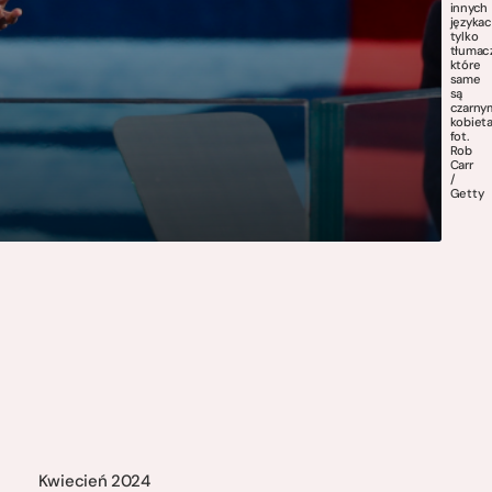
innych
języka
tylko
tłumacz
które
same
są
czarny
kobiet
fot.
Rob
Carr
/
Getty
Kwiecień 2024