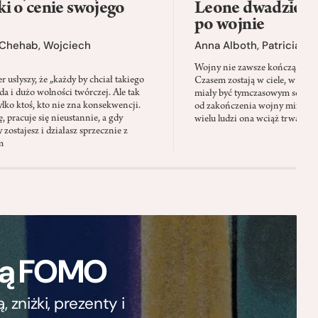
i o cenie swojego
Leone dwadzieści
po wojnie
 Chehab
,
Wojciech
Anna Alboth
,
Patricia S
Wojny nie zawsze kończą się wt
 usłyszy, że „każdy by chciał takiego
Czasem zostają w ciele, w pamię
oda i dużo wolności twórczej. Ale tak
miały być tymczasowym schron
lko ktoś, kto nie zna konsekwencji.
od zakończenia wojny minęły 
, pracuje się nieustannie, a gdy
wielu ludzi ona wciąż trwa
 zostajesz i działasz sprzecznie z
m
ają FOMO
zniżki, prezenty i