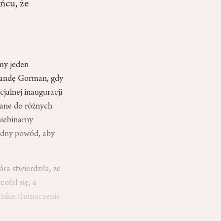
ońcu, że
my jeden
Amandę Gorman, gdy
cjalnej inauguracji
dane do różnych
niebinarny
sądny powód, aby
ra stwierdziła, że
fał się, a
ńskie tłumaczenie