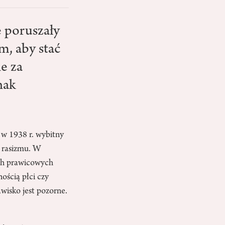
 poruszały
m, aby stać
ie za
nak
 w 1938 r. wybitny
 rasizmu. W
ach prawicowych
ością płci czy
awisko jest pozorne.