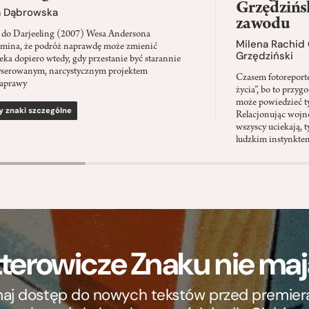
Grzędzińsk
a Dąbrowska
zawodu
 do Darjeeling (2007) Wesa Andersona
Milena Rachid
mina, że podróż naprawdę może zmienić
Grzędziński
eka dopiero wtedy, gdy przestanie być starannie
serowanym, narcystycznym projektem
Czasem fotoreporter
aprawy
życia”, bo to przyg
może powiedzieć ty
y znaki szczególne
Relacjonując wojnę
wszyscy uciekają, ty
ludzkim instynkte
terowicze Znaku nie m
ymaj dostęp do nowych tekstów przed premierą, 