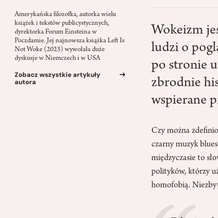
Amerykańska filozofka, autorka wielu
książek i tekstów publicystycznych,
Wokeizm jes
dyrektorka Forum Einsteina w
Poczdamie. Jej najnowsza książka Left Is
ludzi o pog
Not Woke (2023) wywołała duże
dyskusje w Niemczech i w USA
po stronie u
Zobacz wszystkie artykuły
zbrodnie hi
autora
wspierane pr
Czy można zdefinio
czarny muzyk blues
międzyczasie to sło
polityków, którzy u
homofobią. Niezbyt 