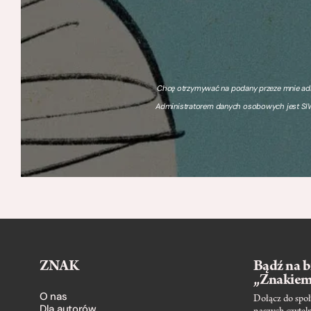
Chcę otrzymywać na podany przeze mnie adre
Administratorem danych osobowych jest SIW
ZNAK
Bądź na b
„Znakie
O nas
Dołącz do społ
Dla autorów