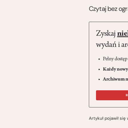
Czytaj bez og
Zyskaj
nie
wydań i a
Pełny dostęp
Każdy nowy 
Archiwum n
R
Artykuł pojawił si