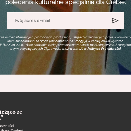
polecenia kulturalne specjalnie dla Ciebie.
s e-mail informacje o promocjach, produktach, usługach oferowanych przez wydawnictwo
Mam świadomość, że zgoda jest dobrowolna i mogę ją w każdej chwili wycofać.
 ZNAK sp. z o.o., dane osobowe będą przetwarzane w celach marketingowych. Szczegół
w tym przysługujących Ci prawach, można znaleźć w
Polityce Prywatności
.
ieżąco ze
m”
eczności