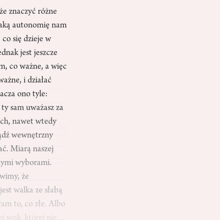
e znaczyć różne
 taką autonomię nam
co się dzieje w
ednak jest jeszcze
ym, co ważne, a więc
ażne, i działać
acza ono tyle:
e ty sam uważasz za
jach, nawet wtedy
bądź wewnętrzny
wać. Miarą naszej
snymi wyborami.
ówimy, że
jest walka ze słabą
am to, co złe. Albo
ej woli, której nie…