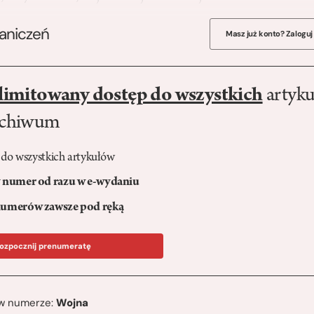
raniczeń
Masz już konto? Zaloguj
limitowany dostęp do wszystkich
artyku
rchiwum
 do wszystkich artykułów
numer od razu w e-wydaniu
umerów zawsze pod ręką
ozpocznij prenumeratę
ę w numerze:
Wojna