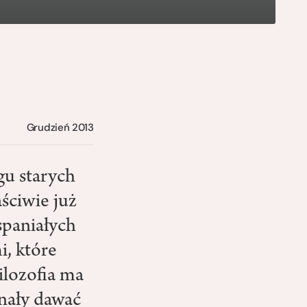
Grudzień 2013
gu starych
ściwie już
spaniałych
i, które
ilozofia ma
nały dawać