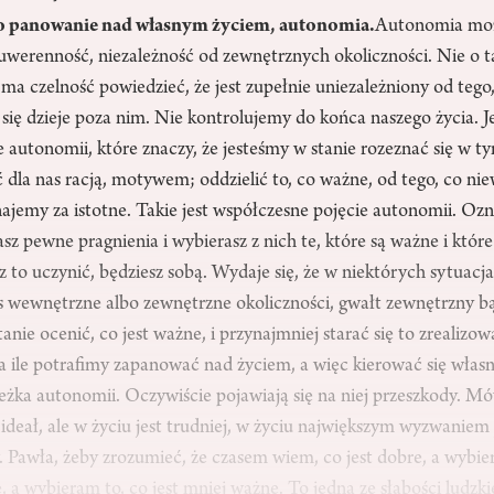
to panowanie nad własnym życiem, autonomia.
Autonomia moż
 suwerenność, niezależność od zewnętrznych okoliczności. Nie o
ma czelność powiedzieć, że jest zupełnie uniezależniony od tego, 
o się dzieje poza nim. Nie kontrolujemy do końca naszego życia. J
ie autonomii, które znaczy, że jesteśmy w stanie rozeznać się w t
dla nas racją, motywem; oddzielić to, co ważne, od tego, co niew
ajemy za istotne. Takie jest współczesne pojęcie autonomii. Ozn
asz pewne pragnienia i wybierasz z nich te, które są ważne i któr
isz to uczynić, będziesz sobą. Wydaje się, że w niektórych sytuac
as wewnętrzne albo zewnętrzne okoliczności, gwałt zewnętrzny 
anie ocenić, co jest ważne, i przynajmniej starać się to zrealizo
na ile potrafimy zapanować nad życiem, a więc kierować się wła
ieżka autonomii. Oczywiście pojawiają się na niej przeszkody. M
deał, ale w życiu jest trudniej, w życiu największym wyzwaniem 
. Pawła, żeby zrozumieć, że czasem wiem, co jest dobre, a wybier
, a wybieram to, co jest mniej ważne. To jedna ze słabości ludzki