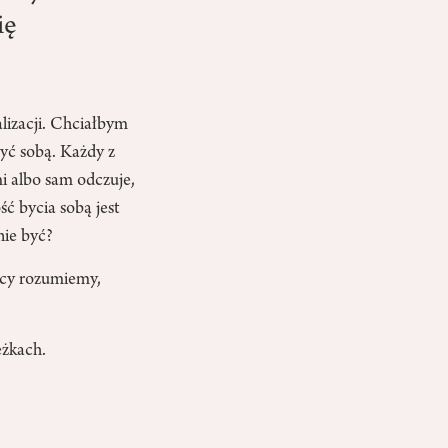
ię
alizacji. Chciałbym
yć sobą. Każdy z
i albo sam odczuje,
ść bycia sobą jest
nie być?
yscy rozumiemy,
eżkach.