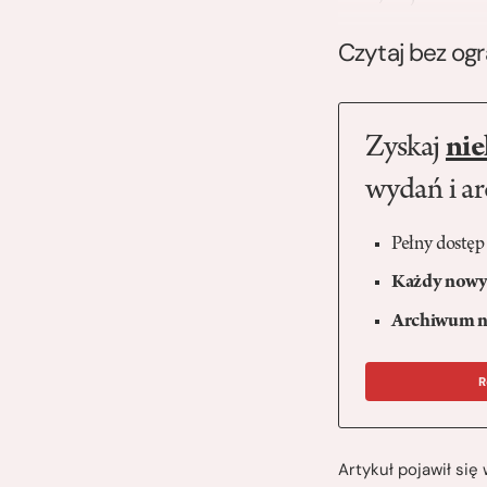
Czytaj bez og
Zyskaj
nie
wydań i a
Pełny dostęp
Każdy nowy 
Archiwum n
R
Artykuł pojawił si