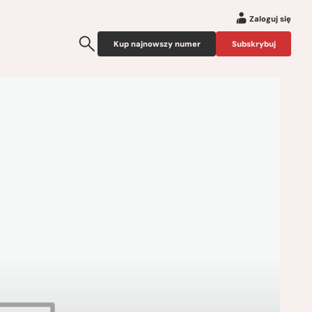
Zaloguj się
Kup najnowszy numer
Subskrybuj