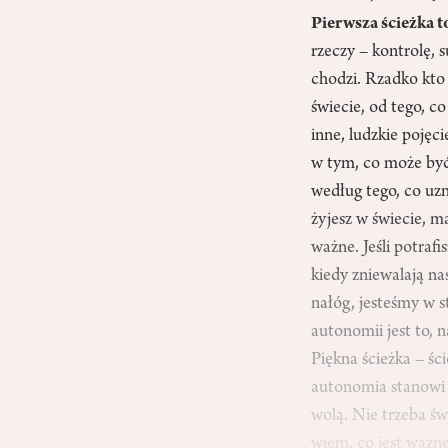
Pierwsza ścieżka 
rzeczy – kontrolę,
chodzi. Rzadko kto 
świecie, od tego, c
inne, ludzkie pojęc
w tym, co może być 
według tego, co uzn
żyjesz w świecie, m
ważne. Jeśli potraf
kiedy zniewalają n
nałóg, jesteśmy w st
autonomii jest to, 
Piękna ścieżka – śc
autonomia stanowi i
wolą. Nie trzeba św
wiem, co jest ważne