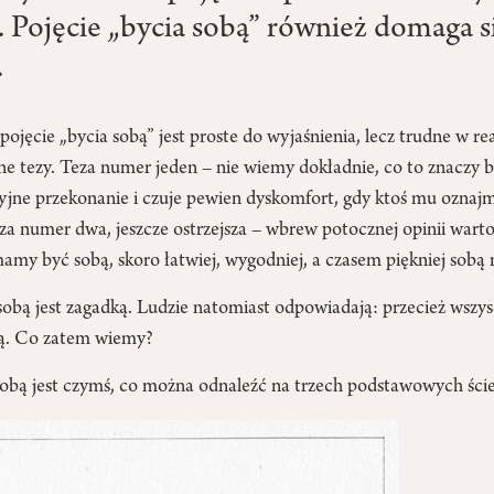
. Pojęcie „bycia sobą” również domaga s
.
pojęcie „bycia sobą” jest proste do wyjaśnienia, lecz trudne w re
e tezy. Teza numer jeden – nie wiemy dokładnie, co to znaczy b
cyjne przekonanie i czuje pewien dyskomfort, gdy ktoś mu oznajm
 teza numer dwa, jeszcze ostrzejsza – wbrew potocznej opinii warto
amy być sobą, skoro łatwiej, wygodniej, a czasem piękniej sobą 
 sobą jest zagadką. Ludzie natomiast odpowiadają: przecież wsz
bą. Co zatem wiemy?
 sobą jest czymś, co można odnaleźć na trzech podstawowych ści