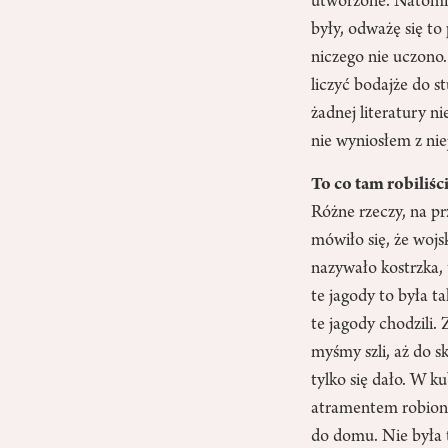
utworzone. Natomias
były, odważę się t
niczego nie uczono
liczyć bodajże do 
żadnej literatury n
nie wyniosłem z nie
To co tam robiliśc
Różne rzeczy, na pr
mówiło się, że wojsk
nazywało kostrzka,
te jagody to była t
te jagody chodzili.
myśmy szli, aż do s
tylko się dało. W 
atramentem robiono 
do domu. Nie była 