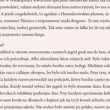
t w Wielkopolsce stworzono specjalne niemieckie szkoły dla dzi
o powiedzieć, takimi małymi obozami koncentracyjnymi, bo nas
. A jeżeli czegokolwiek, to zgodnie z Himmlerowskim planem, ż
stu, rozumieć Niemca i rozpoznawać znaki drogowe. To mu wysta
iemieckiej, żadnej gramatyki. Tak więc mimo że kilka lat do tej s
j znajomości niemieckiego.
ie?
zykład w okresie owocowania czarnych jagód gnali nas do lasu, że
o ich potrzebuje. Albo zbieraliśmy liście różnych ziół. Było takie 
 trudne do wyrwania, bo miało bardzo ostre łodygi. Mieliśmy za
akże rzecz całkiem okropna, bo było ich bardzo mało. Poza tym, 
 Za każdym razem prowadził nas policjant, który bardzo często je
kutku. Każdy musiał zebrać litr jagód, to było strasznie dużo. K
kubeczkach robiliśmy podwójne dno. Przy każdym opróżnieniu k
nam kreski na dłoniach i dopiero jak się tych kresek zebrało cz
to przyjemna szkoła. Nie wolno było mówić po polsku, nawet n