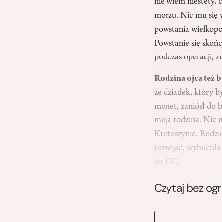
nie wiem niestety, 
morzu. Nic mu się w
powstania wielkopo
Powstanie się skończ
podczas operacji, z
Rodzina ojca też b
że dziadek, który b
monet, zaniósł do 
moja rodzina. Nic 
Krotoszynie. Rodzic
rozwijać, wybuchła 
do GG,…
Czytaj bez og