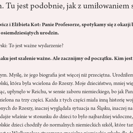
. Tu jest podobnie, jak z umiłowaniem s
icz i Elżbieta Kot: Panie Profesorze, spotykamy się z okazj
 osiemdziesiątych urodzin.
ki: To jest ważne wydarzenie?
aku jest szalenie ważne. Ale zacznijmy od początku. Kim jes
. Myślę, że jego biografia jest więcej niż przeciętna. Urodziłe
lski, która była wcielona do Rzeszy. Moje dzieciństwo, mniej wi
ąc, upłynęło w Reichu, w sensie zaboru niemieckiego, bo jak Pan
dzielona na trzy części. Każda z tych części miała inną historię 
ych do Rzeszy, inaczej wyglądała sytuacja na Śląsku, inaczej n
ajże właśnie w stosunku do dzieci to było najbardziej widoczne,
lskie dzieci chodziły do normalnych niemieckich szkół, które ta