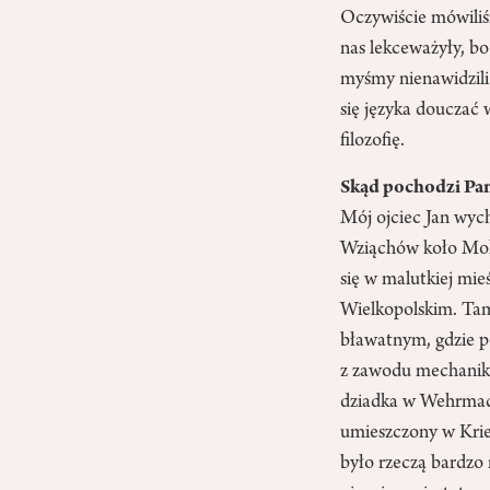
Oczywiście mówiliśm
nas lekceważyły, b
myśmy nienawidzili
się języka douczać 
filozofię.
Skąd pochodzi Pan
Mój ojciec Jan wyc
Wziąchów koło Mokr
się w malutkiej mie
Wielkopolskim. Tam 
bławatnym, gdzie p
z zawodu mechaniki
dziadka w Wehrmach
umieszczony w Krie
było rzeczą bardzo 