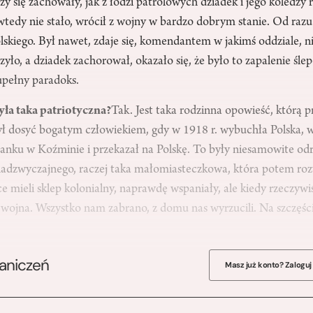
czy się zachowały, jak z łodzi patrolowych dziadek i jego koledzy 
tedy nie stało, wrócił z wojny w bardzo dobrym stanie. Od razu
lskiego. Był nawet, zdaje się, komendantem w jakimś oddziale, n
yło, a dziadek zachorował, okazało się, że było to zapalenie ślepe
upełny paradoks.
yła taka patriotyczna?
Tak. Jest taka rodzinna opowieść, którą p
ył dosyć bogatym człowiekiem, gdy w 1918 r. wybuchła Polska, w
banku w Koźminie i przekazał na Polskę. To były niesamowite od
nadzwyczajnego, raczej taka małomiasteczkowa, która potem roz
e mieli sklep kolonialny, naprawdę wspaniały, ale kiedy rzeczywiś
wojna. Wszystko nam zabrano, z domu nas wyrzucili. Na szczęści
raniczeń
Masz już konto? Zaloguj