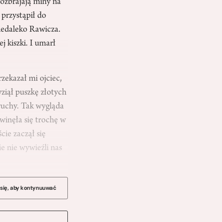
rozbrajają miny na
 przystąpił do
iedaleko Rawicza.
j kiszki. I umarł
rzekazał mi ojciec,
ziął puszkę złotych
ruchy. Tak wygląda
winęła się trochę w
cie zaczął się
e nie wywieźli nas
 się, aby kontynuuwać