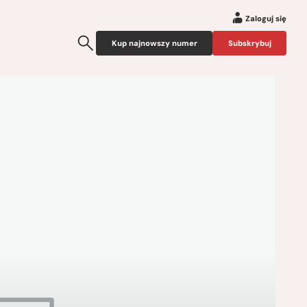
Zaloguj się
Kup najnowszy numer
Subskrybuj