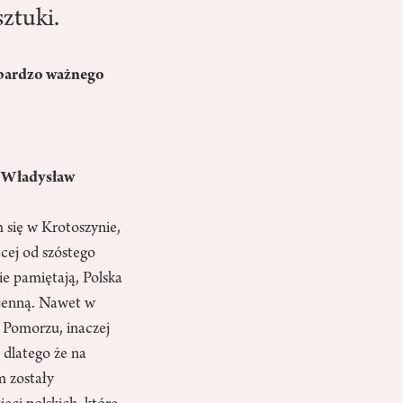
ztuki.
i bardzo ważnego
t Władysław
m się w Krotoszynie,
ęcej od szóstego
ie pamiętają, Polska
wojenną. Nawet w
a Pomorzu, inaczej
 dlatego że na
m zostały