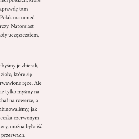
eci polskich, które
 naprawdę tam
e Polak ma umieć
rczy. Natomiast
zkoły uczęszczałem,
byśmy je zbierali,
zioło, które się
krwawione ręce. Ale
nie tylko myśmy na
chał na rowerze, a
ombinowaliśmy, jak
ubeczka czerwonym
tery, można było iść
a przerwach.