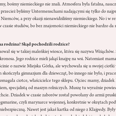
y, bośmy niemieckiego nie znali. Atmosfera była fatalna, naucz
o przecież byliśmy Untermenschami nadającymi się tylko do najp
 Niemców, a przy okazji nienawidziliśmy niemieckiego. No i w r
w czasie studiów, bo bez znajomości niemieckiego nie bardzo da 
a rodzina? Skąd pochodzili rodzice?
hował się w takiej maleńkiej wiosce, która się nazywa Wziąchów.
onosa. Jego rodzice mieli jakąś knajpę na wsi. Natomiast mama,
ścinie o nazwie Miejska Górka, ale wychowała się u swojej ciotk
skończyła gimnazjum dla dziewcząt, bo innego nie było, i praco
omagała ciotce, właścicielce tego sklepu. Ojciec mamy, dziade
em, specjalistą od maszyn rolniczych. Muszę tu wyraźnie powie
cie. Dziadek w czasie zaborów został powołany do armii pruski
gsmarine, czyli marynarce wojennej, konkretnie w okrętach p
niebezpieczną. Nawet jest jakaś kartka od niego z Kłajpedy. Były 