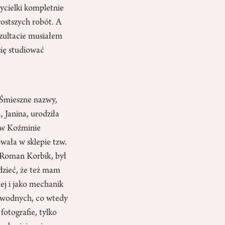
ycielki kompletnie
rostszych robót. A
ezultacie musiałem
się studiować
 Śmieszne nazwy,
 Janina, urodziła
i w Koźminie
wała w sklepie tzw.
k Roman Korbik, był
dzieć, że też mam
ej i jako mechanik
odwodnych, co wtedy
fotografie, tylko