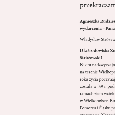
przekraczam
Agnieszka Rudziew
wydarzenia – Pana
Władysław Stróżews
Dla środowiska Zn
Stróżewski?
Nikim nadzwyczajnym
na terenie Wielkopo
roku życia poczynaj
została w ‘39 r. po
ramach ziem wcielon
w Wielkopolsce. Bod
Pomorzu i Śląsku po