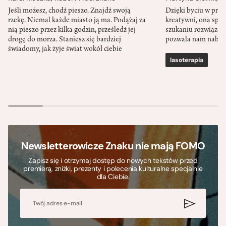
Jeśli możesz, chodź pieszo. Znajdź swoją
Dzięki byciu w przy
rzekę. Niemal każde miasto ją ma. Podążaj za
kreatywni, ona spr
nią pieszo przez kilka godzin, prześledź jej
szukaniu rozwiązań
drogę do morza. Staniesz się bardziej
pozwala nam nabra
świadomy, jak żyje świat wokół ciebie
lasoterapia
Newsletterowicze Znaku nie mają FOMO
Zapisz się i otrzymaj dostęp do nowych tekstów przed
premierą, zniżki, prezenty i polecenia kulturalne specjalnie
dla Ciebie.