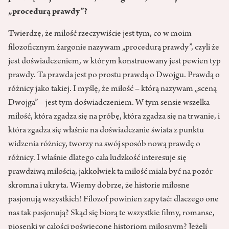
„procedurą prawdy”?
Twierdzę, że miłość rzeczywiście jest tym, co w moim
filozoficznym żargonie nazywam „procedurą prawdy”, czyli że
jest doświadczeniem, w którym konstruowany jest pewien typ
prawdy. Ta prawda jest po prostu prawdą o Dwojgu. Prawdą o
różnicy jako takiej. I myślę, że miłość – którą nazywam „sceną
Dwojga” – jest tym doświadczeniem. W tym sensie wszelka
miłość, która zgadza się na próbę, która zgadza się na trwanie, i
która zgadza się właśnie na doświadczanie świata z punktu
widzenia różnicy, tworzy na swój sposób nową prawdę o
różnicy. I właśnie dlatego cała ludzkość interesuje się
prawdziwą miłością, jakkolwiek ta miłość miała być na pozór
skromna i ukryta. Wiemy dobrze, że historie miłosne
pasjonują wszystkich! Filozof powinien zapytać: dlaczego one
nas tak pasjonują? Skąd się biorą te wszystkie filmy, romanse,
piosenki w całości poświęcone historiom miłosnym? Jeżeli