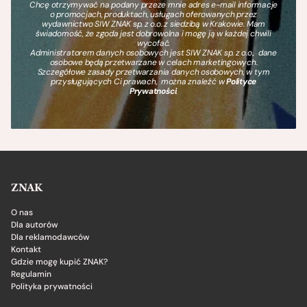
Chcę otrzymywać na podany przeze mnie adres e-mail informacje
o promocjach, produktach, usługach oferowanych przez
wydawnictwo SIW ZNAK sp. z o.o. z siedzibą w Krakowie. Mam
świadomość, że zgoda jest dobrowolna i mogę ją w każdej chwili
wycofać.
Administratorem danych osobowych jest SIW ZNAK sp. z o.o., dane
osobowe będą przetwarzane w celach marketingowych.
Szczegółowe zasady przetwarzania danych osobowych, w tym
przysługujących Ci prawach, można znaleźć w
Polityce
Prywatności
.
ZNAK
O nas
Dla autorów
Dla reklamodawców
Kontakt
Gdzie mogę kupić ZNAK?
Regulamin
Polityka prywatności