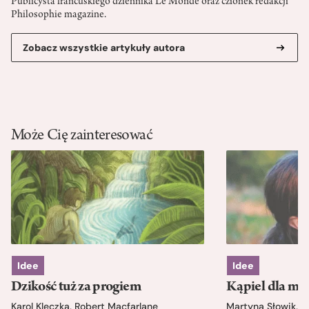
Publicysta francuskiego dziennika Le Monde oraz członek redakcji
Philosophie magazine.
Zobacz wszystkie artykuły autora
Może Cię zainteresować
Idee
Idee
Dzikość tuż za progiem
Kąpiel dla mó
Karol Kleczka
,
Robert Macfarlane
Martyna Słowik
,
J