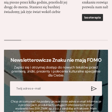
nią pieszo przez kilka godzin, prześledź jej
szukaniu rozwiązań
drogę do morza. Staniesz się bardziej
pozwala nam nabra
świadomy, jak żyje świat wokół ciebie
lasoterapia
Newsletterowicze Znaku nie mają FOMO
Zapisz się i otrzymaj dostęp do nowych tekstów przed
premierą, zniżki, prezenty i polecenia kulturalne specjalnie
dla Ciebie.
Chcę otrzymywać na podany przeze mnie adres e-mail informacje
o promocjach, produktach, usługach oferowanych przez
wydawnictwo SIW ZNAK sp. z o.o. z siedzibą w Krakowie. Mam
świadomość, że zgoda jest dobrowolna i mogę ją w każdej chwili