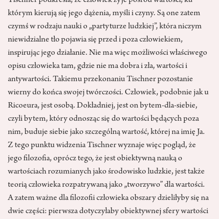
Tischner podkreśla, że człowiek żyje pośród wartości, ku
którym kierują się jego dążenia, myśli i czyny. Są one zatem
czymś w rodzaju nauki o „partyturze ludzkiej”, która niczym
niewidzialne tło pojawia się przed i poza człowiekiem,
inspirując jego działanie. Nie ma więc możliwości właściwego
opisu człowieka tam, gdzie nie ma dobra i zła, wartości i
antywartości. Takiemu przekonaniu Tischner pozostanie
wierny do końca swojej twórczości. Człowiek, podobnie jak u
Ricoeura, jest osobą. Dokładniej, jest on bytem-dla-siebie,
czyli bytem, który odnosząc się do wartości będących poza
nim, buduje siebie jako szczególną wartość, której na imię Ja.
Z tego punktu widzenia Tischner wyznaje więc pogląd, że
jego filozofia, oprócz tego, że jest obiektywną nauką o
wartościach rozumianych jako środowisko ludzkie, jest także
teorią człowieka rozpatrywaną jako „tworzywo” dla wartości.
A zatem ważne dla filozofii człowieka obszary dzieliłyby się na
dwie części: pierwsza dotyczyłaby obiektywnej sfery wartości