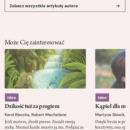
Zobacz wszystkie artykuły autora
Może Cię zainteresować
Idee
Idee
Dzikość tuż za progiem
Kąpiel dla mó
Karol Kleczka
,
Robert Macfarlane
Martyna Słowik
,
J
Jeśli możesz, chodź pieszo. Znajdź swoją
Dzięki byciu w przy
rzekę. Niemal każde miasto ją ma. Podążaj za
kreatywni, ona spr