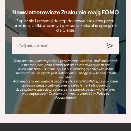
Newsletterowicze Znaku nie mają FOMO
Zapisz się i otrzymaj dostęp do nowych tekstów przed
premierą, zniżki, prezenty i polecenia kulturalne specjalnie
dla Ciebie.
Chcę otrzymywać na podany przeze mnie adres e-mail informacje
o promocjach, produktach, usługach oferowanych przez
wydawnictwo SIW ZNAK sp. z o.o. z siedzibą w Krakowie. Mam
świadomość, że zgoda jest dobrowolna i mogę ją w każdej chwili
wycofać.
Administratorem danych osobowych jest SIW ZNAK sp. z o.o., dane
osobowe będą przetwarzane w celach marketingowych.
Szczegółowe zasady przetwarzania danych osobowych, w tym
przysługujących Ci prawach, można znaleźć w
Polityce
Prywatności
.