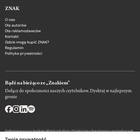
ZNAK
O nas
Dla autorów
Dla reklamodawców
Kontakt
Gdzie mogę kupić ZNAK?
Regulamin
Polityka prywatności
Bądź na bieżąco ze „Znakiem”
Dołącz do społeczności naszych czytelnikow. Dysktuj w najlepszym
gronie
Dofinansowano ze środków Ministra Kultury i Dziedzictwa Narodowego pochodzących
z Funduszu Promocji Kultury – państwowego funduszu celowego.
Twoja prywatność