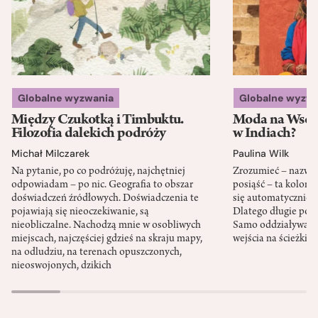
Globalne wyzwania
Globalne wyzw
Między Czukotką i Timbuktu.
Moda na Wsch
Filozofia dalekich podróży
w Indiach?
Michał Milczarek
Paulina Wilk
Na pytanie, po co podróżuję, najchętniej
Zrozumieć – nazwać 
odpowiadam – po nic. Geografia to obszar
posiąść – ta kolon
doświadczeń źródłowych. Doświadczenia te
się automatycznie, a
pojawiają się nieoczekiwanie, są
Dlatego długie podr
nieobliczalne. Nachodzą mnie w osobliwych
Samo oddziaływanie 
miejscach, najczęściej gdzieś na skraju mapy,
wejścia na ścieżki i
na odludziu, na terenach opuszczonych,
nieoswojonych, dzikich