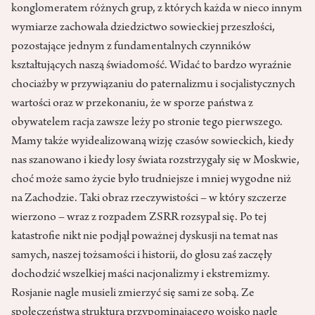
konglomeratem różnych grup, z których każda w nieco innym
wymiarze zachowała dziedzictwo sowieckiej przeszłości,
pozostające jednym z fundamentalnych czynników
kształtujących naszą świadomość. Widać to bardzo wyraźnie
chociażby w przywiązaniu do paternalizmu i socjalistycznych
wartości oraz w przekonaniu, że w sporze państwa z
obywatelem racja zawsze leży po stronie tego pierwszego.
Mamy także wyidealizowaną wizję czasów sowieckich, kiedy
nas szanowano i kiedy losy świata rozstrzygały się w Moskwie,
choć może samo życie było trudniejsze i mniej wygodne niż
na Zachodzie. Taki obraz rzeczywistości – w który szczerze
wierzono – wraz z rozpadem ZSRR rozsypał się. Po tej
katastrofie nikt nie podjął poważnej dyskusji na temat nas
samych, naszej tożsamości i historii, do głosu zaś zaczęły
dochodzić wszelkiej maści nacjonalizmy i ekstremizmy.
Rosjanie nagle musieli zmierzyć się sami ze sobą. Ze
społeczeństwa strukturą przypominającego wojsko nagle