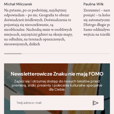
Michał Milczarek
Paulina Wilk
Na pytanie, po co podróżuję, najchętniej
Zrozumieć – nazwać 
odpowiadam – po nic. Geografia to obszar
posiąść – ta kolon
doświadczeń źródłowych. Doświadczenia te
się automatycznie, a
pojawiają się nieoczekiwanie, są
Dlatego długie podr
nieobliczalne. Nachodzą mnie w osobliwych
Samo oddziaływanie 
miejscach, najczęściej gdzieś na skraju mapy,
wejścia na ścieżki i
na odludziu, na terenach opuszczonych,
nieoswojonych, dzikich
Newsletterowicze Znaku nie mają FOMO
Zapisz się i otrzymaj dostęp do nowych tekstów przed
premierą, zniżki, prezenty i polecenia kulturalne specjalnie
dla Ciebie.