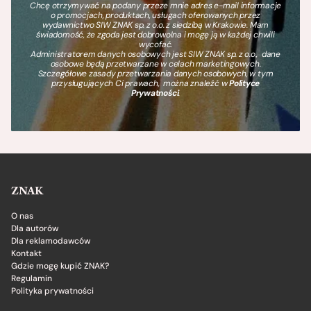
Chcę otrzymywać na podany przeze mnie adres e-mail informacje
o promocjach, produktach, usługach oferowanych przez
wydawnictwo SIW ZNAK sp. z o.o. z siedzibą w Krakowie. Mam
świadomość, że zgoda jest dobrowolna i mogę ją w każdej chwili
wycofać.
Administratorem danych osobowych jest SIW ZNAK sp. z o.o., dane
osobowe będą przetwarzane w celach marketingowych.
Szczegółowe zasady przetwarzania danych osobowych, w tym
przysługujących Ci prawach, można znaleźć w
Polityce
Prywatności
.
ZNAK
O nas
Dla autorów
Dla reklamodawców
Kontakt
Gdzie mogę kupić ZNAK?
Regulamin
Polityka prywatności