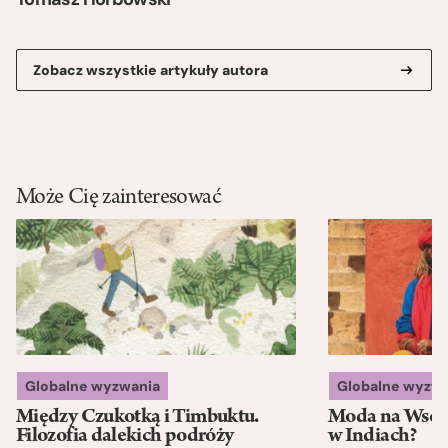
Zobacz wszystkie artykuły autora
Może Cię zainteresować
Globalne wyzwania
Globalne wyzw
Między Czukotką i Timbuktu.
Moda na Wsch
Filozofia dalekich podróży
w Indiach?