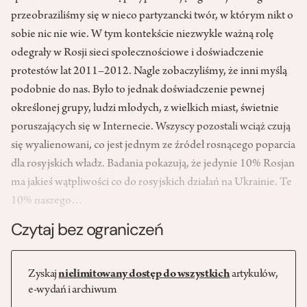
przeobraziliśmy się w nieco partyzancki twór, w którym nikt o
sobie nic nie wie. W tym kontekście niezwykle ważną rolę
odegrały w Rosji sieci społecznościowe i doświadczenie
protestów lat 2011–2012. Nagle zobaczyliśmy, że inni myślą
podobnie do nas. Było to jednak doświadczenie pewnej
określonej grupy, ludzi młodych, z wielkich miast, świetnie
poruszających się w Internecie. Wszyscy pozostali wciąż czują
się wyalienowani, co jest jednym ze źródeł rosnącego poparcia
dla rosyjskich władz. Badania pokazują, że jedynie 10% Rosjan
ma jakieś wątpliwości co do rosyjskich działań na Ukrainie. Te
10% naszego…
Czytaj bez ograniczeń
Zyskaj
nielimitowany dostęp do wszystkich
artykułów,
e-wydań i archiwum