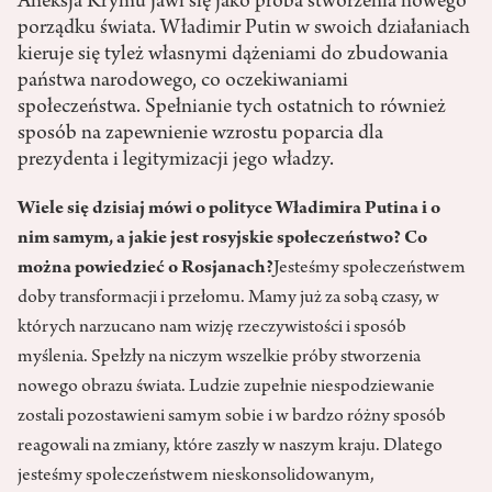
Aneksja Krymu jawi się jako próba stworzenia nowego
porządku świata. Władimir Putin w swoich działaniach
kieruje się tyleż własnymi dążeniami do zbudowania
państwa narodowego, co oczekiwaniami
społeczeństwa. Spełnianie tych ostatnich to również
sposób na zapewnienie wzrostu poparcia dla
prezydenta i legitymizacji jego władzy.
Wiele się dzisiaj mówi o polityce Władimira Putina i o
nim samym, a jakie jest rosyjskie społeczeństwo? Co
można powiedzieć o Rosjanach?
Jesteśmy społeczeństwem
doby transformacji i przełomu. Mamy już za sobą czasy, w
których narzucano nam wizję rzeczywistości i sposób
myślenia. Spełzły na niczym wszelkie próby stworzenia
nowego obrazu świata. Ludzie zupełnie niespodziewanie
zostali pozostawieni samym sobie i w bardzo różny sposób
reagowali na zmiany, które zaszły w naszym kraju. Dlatego
jesteśmy społeczeństwem nieskonsolidowanym,