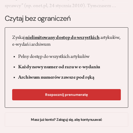
sprawcy” (np. onet.pl, 24 stycznia 2010). Tymczasem…
Czytaj bez ograniczeń
Zyskaj
nielimitowany dostęp do wszystkich
artykułów,
e-wydań i archiwum
Pełny dostęp do wszystkich artykułów
Każdy nowy numer od razu w e-wydaniu
Archiwum numerów zawsze pod ręką
Rozpocznij prenumeratę
Masz już konto? Zaloguj się, aby kontynuuwać