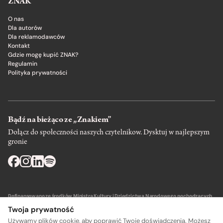
ZNAK
O nas
Dla autorów
Dla reklamodawców
Kontakt
Gdzie mogę kupić ZNAK?
Regulamin
Polityka prywatności
Bądź na bieżąco ze „Znakiem”
Dołącz do społeczności naszych czytelnikow. Dysktuj w najlepszym
gronie
Dofinansowano ze środków Ministra Kultury i Dziedzictwa Narodowego pochodzących
z Funduszu Promocji Kultury – państwowego funduszu celowego.
Twoja prywatność
Używamy plików cookie, aby poprawić Twoje doświadczenia. Możesz