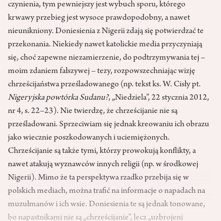
czynienia, tym pewniejszy jest wybuch sporu, którego
krwawy przebieg jest wysoce prawdopodobny, a nawet
nieunikniony. Doniesienia z Nigerii zdają się potwierdzać te
przekonania. Niekiedy nawet katolickie media przyczyniają
się, choć zapewne niezamierzenie, do podtrzymywania tej –
moim zdaniem fałszywej – tezy, rozpowszechniając wizję
chrześcijaństwa prześladowanego (np. tekst ks. W. Cisły pt.
Nigeryjska powtórka Sudanu?
, „Niedziela”, 22 stycznia 2012,
nr 4, s. 22–23). Nie twierdzę, że chrześcijanie nie są
prześladowani. Sprzeciwiam się jednak kreowaniu ich obrazu
jako wiecznie poszkodowanych i uciemiężonych.
Chrześcijanie są także tymi, którzy prowokują konflikty, a
nawet atakują wyznawców innych religii (np. w środkowej
Nigerii). Mimo że ta perspektywa rzadko przebija się w
polskich mediach, można trafić na informacje o napadach na
muzułmanów i ich wsie. Doniesienia te są jednak tonowane,
bo napastnikami nie są „chrześcijanie”, lecz „uzbrojeni