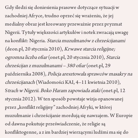
Gdy śledzi się doniesienia prasowe dotyczące sytuacji w
zachodniej Afryce, trudno oprzeć się wrażeniu, że jej
medialny obraz jest kreowany przeważnie przez pryzmat
Nigerii. Tytuły większości artykułów i notek zwracają uwagę
na konflikt: Nigeria.
Starcia muzułmanów z chrześcijanami
(deon.pl, 20 stycznia 2010),
Krwawe starcia religijne;
ogromna liczba ofiar
(onet.pl, 20 stycznia 2010),
Starcia
chrześcijan z muzułmanami – 380 ofiar
(onet.pl, 29
października 2008),
Policja aresztowała sprawców masakry na
chrześcijanach
(Wiadomości KAI, 4–11 kwietnia 2010),
S
trach w Nigerii. Boko Haram zapowiada ataki
(onet.pl, 12
stycznia 2012). W ten sposób powstaje wizja opanowanej
przez „konflikt religijny” zachodniej Afryki, w której
muzułmanie i chrześcijanie mordują się nawzajem. W Europie
od dawna pokutuje przeświadczenie, że religie są
konfliktogenne, a z im bardziej wierzącymi ludźmi ma się do