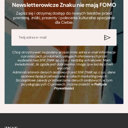
Newsletterowicze Znaku nie mają FOMO
Zapisz się i otrzymaj dostęp do nowych tekstów przed
premierą, zniżki, prezenty i polecenia kulturalne specjalnie
dla Ciebie.
Chcę otrzymywać na podany przeze mnie adres e-mail informacje
o promocjach, produktach, usługach oferowanych przez
wydawnictwo SIW ZNAK sp. z o.o. z siedzibą w Krakowie. Mam
świadomość, że zgoda jest dobrowolna i mogę ją w każdej chwili
wycofać.
Administratorem danych osobowych jest SIW ZNAK sp. z o.o., dane
osobowe będą przetwarzane w celach marketingowych.
Szczegółowe zasady przetwarzania danych osobowych, w tym
przysługujących Ci prawach, można znaleźć w
Polityce
Prywatności
.