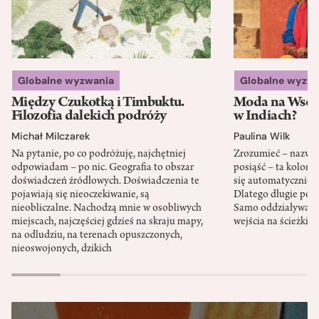
Globalne wyzwania
Globalne wyzw
Między Czukotką i Timbuktu.
Moda na Wsch
Filozofia dalekich podróży
w Indiach?
Michał Milczarek
Paulina Wilk
Na pytanie, po co podróżuję, najchętniej
Zrozumieć – nazwać 
odpowiadam – po nic. Geografia to obszar
posiąść – ta kolon
doświadczeń źródłowych. Doświadczenia te
się automatycznie, a
pojawiają się nieoczekiwanie, są
Dlatego długie podr
nieobliczalne. Nachodzą mnie w osobliwych
Samo oddziaływanie 
miejscach, najczęściej gdzieś na skraju mapy,
wejścia na ścieżki i
na odludziu, na terenach opuszczonych,
nieoswojonych, dzikich