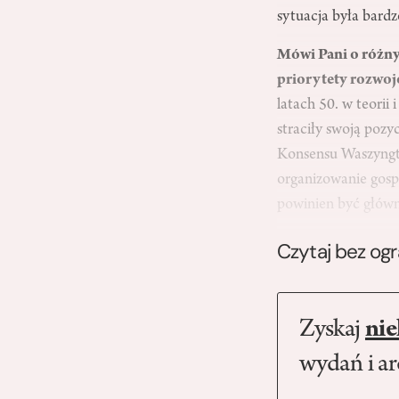
sytuacja była bardz
Mówi Pani o różnyc
priorytety rozwoj
latach 50. w teori
straciły swoją pozy
Konsensu Waszyngto
organizowanie gosp
powinien być główn
Czytaj bez og
Zyskaj
nie
wydań i a