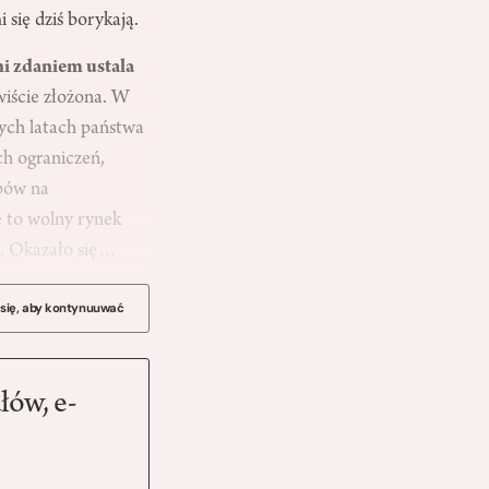
się dziś borykają.
ni zdaniem ustala
wiście złożona. W
zych latach państwa
ch ograniczeń,
obów na
e to wolny rynek
ę. Okazało się…
 się, aby kontynuuwać
łów, e-