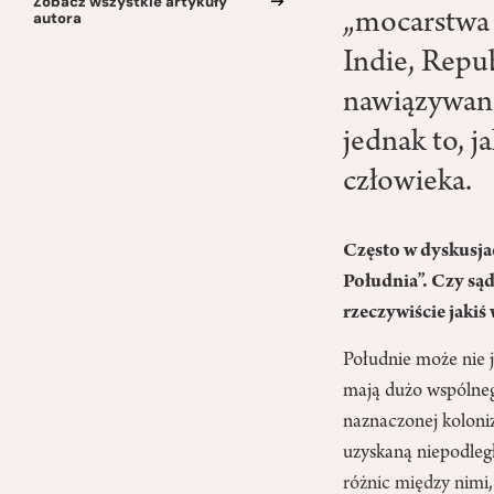
Zobacz wszystkie artykuły
autora
„mocarstwa l
Indie, Repu
nawiązywana
jednak to, j
człowieka.
Często w dyskusjac
Południa”. Czy sąd
rzeczywiście jaki
Południe może nie j
mają dużo wspólnego
naznaczonej koloniz
uzyskaną niepodległ
różnic między nimi,