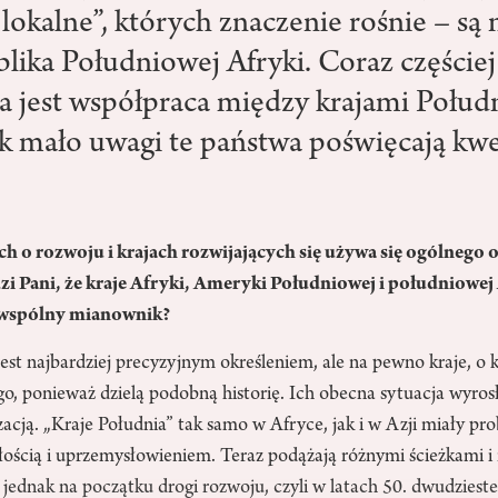
okalne”, których znaczenie rośnie – są 
blika Południowej Afryki. Coraz częściej
 jest współpraca między krajami Połud
ak mało uwagi te państwa poświęcają kwe
h o rozwoju i krajach rozwijających się używa się ogólnego o
zi Pani, że kraje Afryki, Ameryki Południowej i południowej
ś wspólny mianownik?
est najbardziej precyzyjnym określeniem, ale na pewno kraje, o
, ponieważ dzielą podobną historię. Ich obecna sytuacja wyrosł
acją. „Kraje Południa” tak samo w Afryce, jak i w Azji miały pr
ością i uprzemysłowieniem. Teraz podążają różnymi ścieżkami i 
 jednak na początku drogi rozwoju, czyli w latach 50. dwudzieste