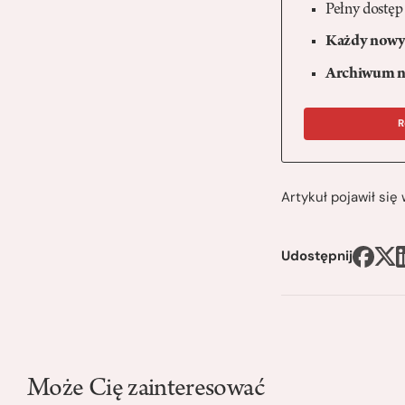
Pełny dostęp
Każdy nowy 
Archiwum n
R
Artykuł pojawił si
Udostępnij
Może Cię zainteresować