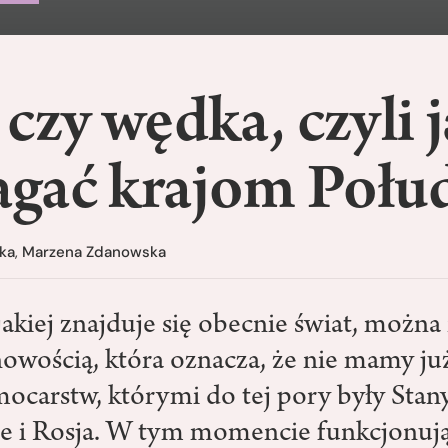
czy wędka, czyli 
gać krajom Połu
ka
,
Marzena Zdanowska
jakiej znajduje się obecnie świat, możn
owością, która oznacza, że nie mamy ju
ocarstw, którymi do tej pory były Stan
 i Rosja. W tym momencie funkcjonują