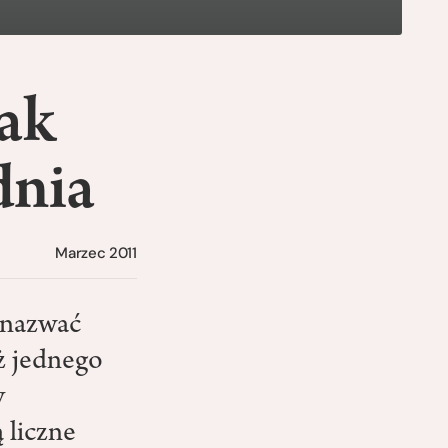
jak
dnia
Marzec 2011
a nazwać
ż jednego
y
 liczne