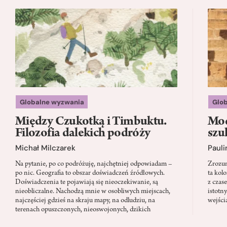
Globalne wyzwania
Glo
Między Czukotką i Timbuktu.
Mod
Filozofia dalekich podróży
szu
Michał Milczarek
Pauli
Na pytanie, po co podróżuję, najchętniej odpowiadam –
Zrozum
po nic. Geografia to obszar doświadczeń źródłowych.
ta kol
Doświadczenia te pojawiają się nieoczekiwanie, są
z czas
nieobliczalne. Nachodzą mnie w osobliwych miejscach,
istotn
najczęściej gdzieś na skraju mapy, na odludziu, na
wejści
terenach opuszczonych, nieoswojonych, dzikich