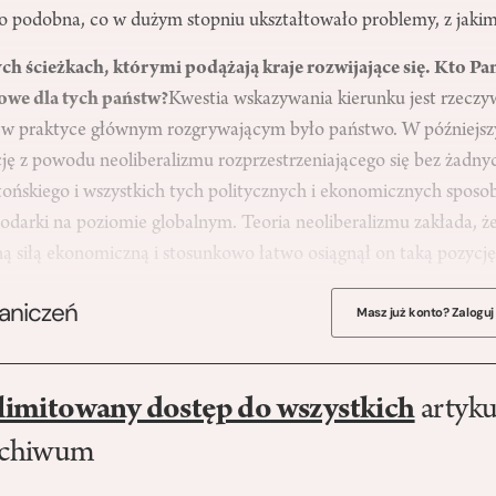
o podobna, co w dużym stopniu ukształtowało problemy, z jakimi 
h ścieżkach, którymi podążają kraje rozwijające się. Kto Pa
owe dla tych państw?
Kwestia wskazywania kierunku jest rzeczy
i i w praktyce głównym rozgrywającym było państwo. W późniejs
cję z powodu neoliberalizmu rozprzestrzeniającego się bez żadny
ńskiego i wszystkich tych politycznych i ekonomicznych spos
odarki na poziomie globalnym. Teoria neoliberalizmu zakłada, ż
ą siłą ekonomiczną i stosunkowo łatwo osiągnął on taką pozycj
raniczeń
Masz już konto? Zaloguj
limitowany dostęp do wszystkich
artyku
rchiwum