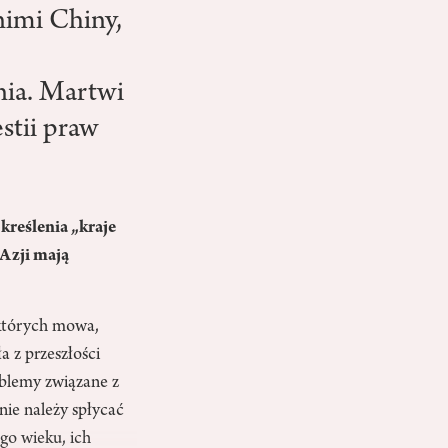
nimi Chiny,
nia. Martwi
stii praw
kreślenia „kraje
 Azji mają
 których mowa,
a z przeszłości
oblemy związane z
nie należy spłycać
go wieku, ich