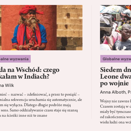
balne wyzwania
Globalne wyzw
a na Wschód: czego
Siedem dni
kałam w Indiach?
Leone dwad
po wojnie
na Wilk
Anna Alboth
,
P
ieć – nazwać – zdefiniować, a przez to posiąść –
onialna sekwencja uruchamia się automatycznie, ale
Wojny nie zawsze k
em się wyłącza. Dlatego długie podróże mają
Czasem zostają w c
y sens. Samo oddziaływanie czasu staje się szansą
miały być tymczas
a na ścieżki inne niż te znane
od zakończenia wo
wielu ludzi ona wc