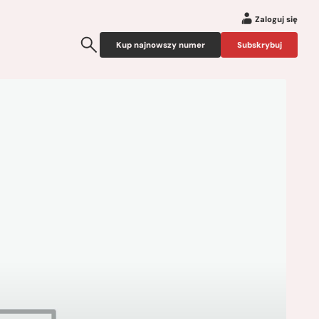
Zaloguj się
Kup najnowszy numer
Subskrybuj