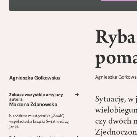
Ryba 
poma
Agnieszka Gołkows
Agnieszka Gołkowska
Zobacz wszystkie artykuły
Sytuację, w 
autora
Marzena Zdanowska
wielobiegun
b. redaktor miesięcznika „Znak”,
czy dwóch m
współautorka książki Świat według
Janki.
Zjednoczone