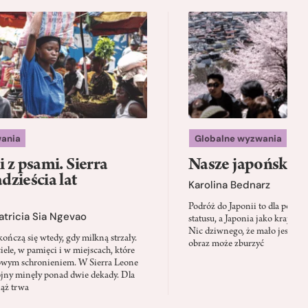
ania
Globalne wyzwania
 z psami. Sierra
Nasze japońskie f
zieścia lat
Karolina Bednarz
Podróż do Japonii to dla polskie
atricia Sia Ngevao
statusu, a Japonia jako kraj stał
Nic dziwnego, że mało jest mie
ończą się wtedy, gdy milkną strzały.
obraz może zburzyć
iele, w pamięci i w miejscach, które
owym schronieniem. W Sierra Leone
jny minęły ponad dwie dekady. Dla
iąż trwa