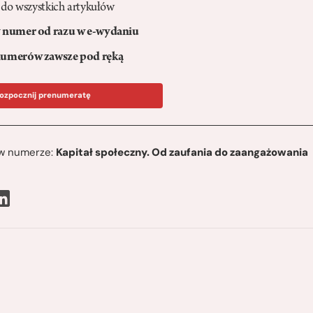
 do wszystkich artykułów
numer od razu w e-wydaniu
umerów zawsze pod ręką
ozpocznij prenumeratę
ę w numerze:
Kapitał społeczny. Od zaufania do zaangażowania