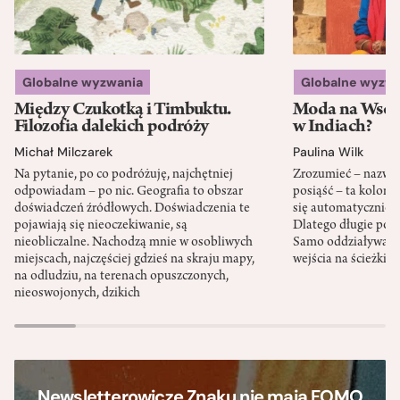
Globalne wyzwania
Globalne wyzw
Między Czukotką i Timbuktu.
Moda na Wsch
Filozofia dalekich podróży
w Indiach?
Michał Milczarek
Paulina Wilk
Na pytanie, po co podróżuję, najchętniej
Zrozumieć – nazwać 
odpowiadam – po nic. Geografia to obszar
posiąść – ta kolon
doświadczeń źródłowych. Doświadczenia te
się automatycznie, a
pojawiają się nieoczekiwanie, są
Dlatego długie podr
nieobliczalne. Nachodzą mnie w osobliwych
Samo oddziaływanie 
miejscach, najczęściej gdzieś na skraju mapy,
wejścia na ścieżki i
na odludziu, na terenach opuszczonych,
nieoswojonych, dzikich
Newsletterowicze Znaku nie mają FOMO