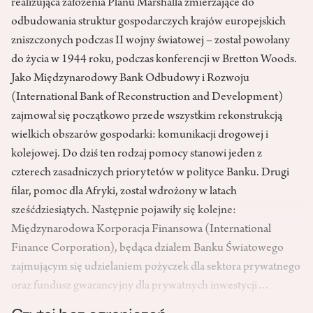
realizująca założenia Planu Marshalla zmierzające do
odbudowania struktur gospodarczych krajów europejskich
zniszczonych podczas II wojny światowej – został powołany
do życia w 1944 roku, podczas konferencji w Bretton Woods.
Jako Międzynarodowy Bank Odbudowy i Rozwoju
(International Bank of Reconstruction and Development)
zajmował się początkowo przede wszystkim rekonstrukcją
wielkich obszarów gospodarki: komunikacji drogowej i
kolejowej. Do dziś ten rodzaj pomocy stanowi jeden z
czterech zasadniczych priorytetów w polityce Banku. Drugi
filar, pomoc dla Afryki, został wdrożony w latach
sześćdziesiątych. Następnie pojawiły się kolejne:
Międzynarodowa Korporacja Finansowa (International
Finance Corporation), będąca działem Banku Światowego
zajmującym się udzielaniem pożyczek dla sektora prywatnego
oraz fundusz gwarancyjny dla prywatnych inwestycji…