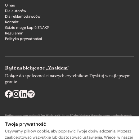
O nas
Dla autorów
Dla reklamodawców
Kontakt
Gdzie mogę kupić ZNAK?
Regulamin
Polityka prywatności
Bądź na bieżąco ze „Znakiem”
Dołącz do społeczności naszych czytelnikow. Dysktuj w najlepszym
gronie
Dofinansowano ze środków Ministra Kultury i Dziedzictwa Narodowego pochodzących
z Funduszu Promocji Kultury – państwowego funduszu celowego.
Twoja prywatność
Używamy plików cookie, aby poprawić Twoje doświadczenia. Możesz
zaakceptować wszystkie lub dostosować ustawienia. Więcej w naszej