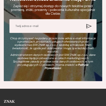
Zapisz się i otrzymaj dostęp do nowych tekstów przed
premierą, zniżki, prezenty i polecenia kulturalne specjalnie
dla Ciebie.
Chcę otrzymywać na podany przeze mnie adres e-mail informacje
o promocjach, produktach, usługach oferowanych przez
wydawnictwo SIW ZNAK sp. z o.o. z siedzibą w Krakowie. Mam
świadomość, że zgoda jest dobrowolna i mogę ją w każdej chwili
wycofać.
Administratorem danych osobowych jest SIW ZNAK sp. z o.o., dane
osobowe będą przetwarzane w celach marketingowych.
Szczegółowe zasady przetwarzania danych osobowych, w tym
przysługujących Ci prawach, można znaleźć w
Polityce
Prywatności
.
ZNAK