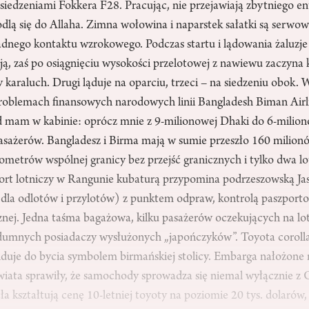
siedzeniami Fokkera F28. Pracując, nie przejawiają zbytniego en
dlą się do Allaha. Zimna wołowina i naparstek sałatki są serwow
adnego kontaktu wzrokowego. Podczas startu i lądowania żaluzje
ą, zaś po osiągnięciu wysokości przelotowej z nawiewu zaczyn
y karaluch. Drugi ląduje na oparciu, trzeci – na siedzeniu obok.
oblemach finansowych narodowych linii Bangladesh Biman Airli
d mam w kabinie: oprócz mnie z 9-milionowej Dhaki do 6-mili
 pasażerów. Bangladesz i Birma mają w sumie przeszło 160 milio
ilometrów wspólnej granicy bez przejść granicznych i tylko dwa l
t lotniczy w Rangunie kubaturą przypomina podrzeszowską Ja
 dla odlotów i przylotów) z punktem odpraw, kontrolą paszporto
znej. Jedna taśma bagażowa, kilku pasażerów oczekujących na lo
dumnych posiadaczy wysłużonych „japończyków”. Toyota corolla 
nduje do bycia symbolem birmańskiej stolicy. Embarga nałożone 
iata sprawiły, że samochody sprowadza się niemal wyłącznie z Ch
a kształtują cenę 10-letniej toyoty na poziomie 20 tys. dolarów,