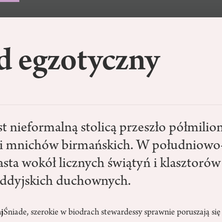
d egzotyczny
st nieformalną stolicą przeszło półmili
ci mnichów birmańskich. W południow
asta wokół licznych świątyń i klasztorów
uddyjskich duchownych.
j
Śniade, szerokie w biodrach stewardessy sprawnie poruszają si