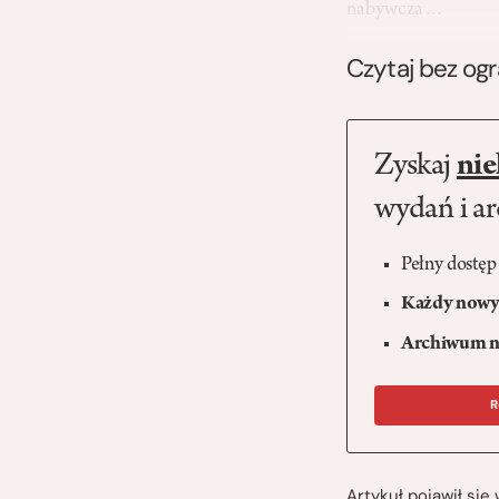
nabywcza…
Czytaj bez og
Zyskaj
nie
wydań i a
Pełny dostęp
Każdy nowy 
Archiwum n
R
Artykuł pojawił si