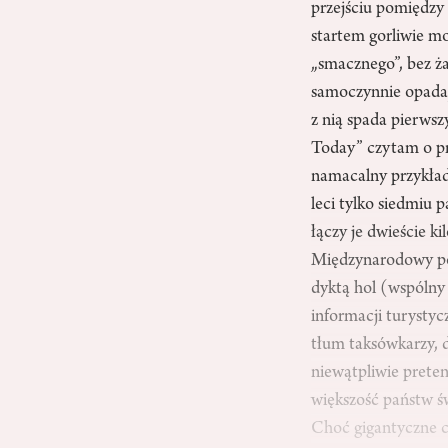
przejściu pomiędzy 
startem gorliwie mo
„smacznego”, bez ż
samoczynnie opadaj
z nią spada pierwsz
Today” czytam o pr
namacalny przykła
leci tylko siedmiu
łączy je dwieście k
Międzynarodowy por
dyktą hol (wspólny
informacji turystyc
tłum taksówkarzy, 
niewątpliwie prete
większość państw św
Choć gigantyczne cł