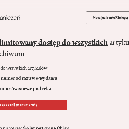
raniczeń
Masz już konto? Zaloguj
limitowany dostęp do wszystkich
artyku
rchiwum
 do wszystkich artykułów
numer od razu w e-wydaniu
umerów zawsze pod ręką
ozpocznij prenumeratę
ę w numerze:
Świat patrzy na Chiny