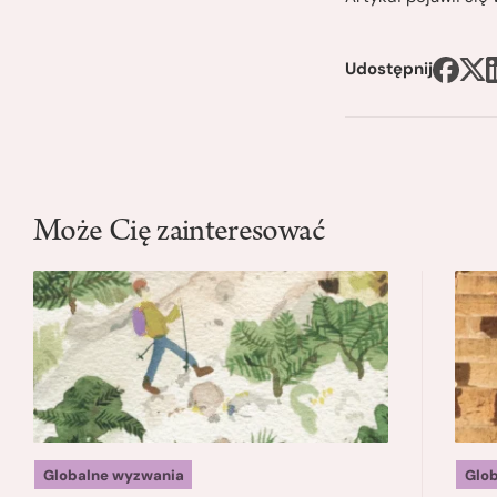
Udostępnij
Może Cię zainteresować
Globalne wyzwania
Glo