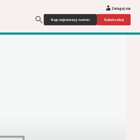
Zaloguj się
Kup najnowszy numer
Subskrybuj