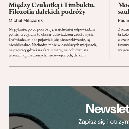
Między Czukotką i Timbuktu.
Mod
Filozofia dalekich podróży
szu
Michał Milczarek
Pauli
Na pytanie, po co podróżuję, najchętniej odpowiadam –
Zrozum
po nic. Geografia to obszar doświadczeń źródłowych.
ta kol
Doświadczenia te pojawiają się nieoczekiwanie, są
z czas
nieobliczalne. Nachodzą mnie w osobliwych miejscach,
istotn
najczęściej gdzieś na skraju mapy, na odludziu, na
wejści
terenach opuszczonych, nieoswojonych, dzikich
Newslet
Zapisz się i otrz