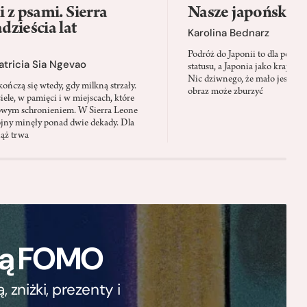
 z psami. Sierra
Nasze japońskie f
zieścia lat
Karolina Bednarz
Podróż do Japonii to dla polskie
atricia Sia Ngevao
statusu, a Japonia jako kraj stał
Nic dziwnego, że mało jest mie
ończą się wtedy, gdy milkną strzały.
obraz może zburzyć
iele, w pamięci i w miejscach, które
owym schronieniem. W Sierra Leone
jny minęły ponad dwie dekady. Dla
iąż trwa
ają FOMO
zniżki, prezenty i