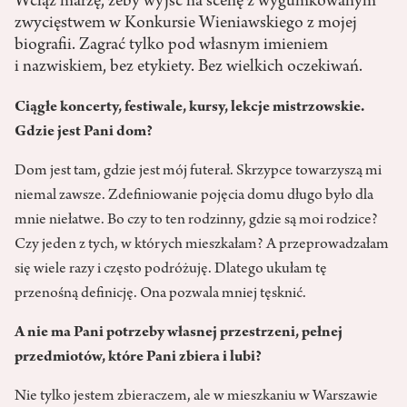
Wciąż marzę, żeby wyjść na scenę z wygumkowanym
zwycięstwem w Konkursie Wieniawskiego z mojej
biografii. Zagrać tylko pod własnym imieniem
i nazwiskiem, bez etykiety. Bez wielkich oczekiwań.
Ciągłe koncerty, festiwale, kursy, lekcje mistrzowskie.
Gdzie jest Pani dom?
Dom jest tam, gdzie jest mój futerał. Skrzypce towarzyszą mi
niemal zawsze. Zdefiniowanie pojęcia domu długo było dla
mnie niełatwe. Bo czy to ten rodzinny, gdzie są moi rodzice?
Czy jeden z tych, w których mieszkałam? A przeprowadzałam
się wiele razy i często podróżuję. Dlatego ukułam tę
przenośną definicję. Ona pozwala mniej tęsknić.
A nie ma Pani potrzeby własnej przestrzeni, pełnej
przedmiotów, które Pani zbiera i lubi?
Nie tylko jestem zbieraczem, ale w mieszkaniu w Warszawie