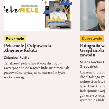
Pele-mele
Dobre życie
Pele-mele | Odpowiada:
Fotografia wo
Zbigniew Rokita
Grzędziński o 
zawodu
Zbigniew Rokita
Milena Rachid Ch
„Znakowe” pele-mele stworzyliśmy, by
Grzędziński
zaczerpnąć od ciekawych ludzi inspiracji: jak
Czasem fotoreporter
pracować, co czytać, na co zwracać w życiu
chciał takiego życia
większą uwagę
wolności twórczej. 
tylko ktoś, kto nie 
Relacjonując wojnę,
gdy wszyscy uciekają
sprzecznie z ludzk