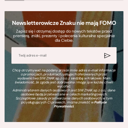
Newsletterowicze Znaku nie mają FOMO
Zapisz się i otrzymaj dostęp do nowych tekstów przed
premierą, zniżki, prezenty i polecenia kulturalne specjalnie
dla Ciebie.
Chcę otrzymywać na podany przeze mnie adres e-mail informacje
o promocjach, produktach, usługach oferowanych przez
wydawnictwo SIW ZNAK sp. z o.o. z siedzibą w Krakowie. Mam
świadomość, że zgoda jest dobrowolna i mogę ją w każdej chwili
wycofać.
Administratorem danych osobowych jest SIW ZNAK sp. z o.o., dane
osobowe będą przetwarzane w celach marketingowych.
Szczegółowe zasady przetwarzania danych osobowych, w tym
przysługujących Ci prawach, można znaleźć w
Polityce
Prywatności
.