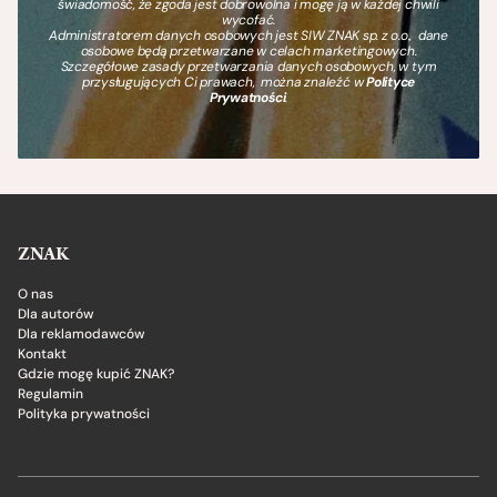
świadomość, że zgoda jest dobrowolna i mogę ją w każdej chwili
wycofać.
Administratorem danych osobowych jest SIW ZNAK sp. z o.o., dane
osobowe będą przetwarzane w celach marketingowych.
Szczegółowe zasady przetwarzania danych osobowych, w tym
przysługujących Ci prawach, można znaleźć w
Polityce
Prywatności
.
ZNAK
O nas
Dla autorów
Dla reklamodawców
Kontakt
Gdzie mogę kupić ZNAK?
Regulamin
Polityka prywatności