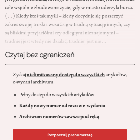
całe wspólnie zbudowane życie, gdy w miasto uderzyła burza.
(…) Kiedy ktoś tak myśli – kiedy decyduje się poszerzyć
zakres swojej troski i wczuć się w trudną sytuację innych, czy
są bliskimi przyjaciółmi czy odległymi nieznajomymi –
trudniej jest wtedy nie działać, trudniej jest nie…
Czytaj bez ograniczeń
Zyskaj
nielimitowany dostęp do wszystkich
artykułów,
e-wydań i archiwum
Pełny dostęp do wszystkich artykułów
Każdy nowy numer od razu w e-wydaniu
Archiwum numerów zawsze pod ręką
Rozpocznij prenumeratę