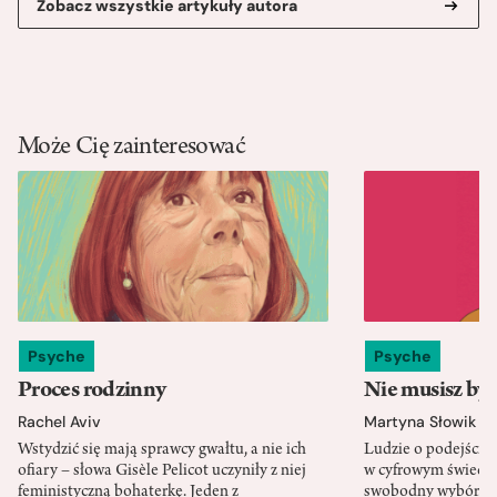
Zobacz wszystkie artykuły autora
Może Cię zainteresować
Psyche
Psyche
Proces rodzinny
Nie musisz być
Rachel Aviv
Martyna Słowik
Wstydzić się mają sprawcy gwałtu, a nie ich
Ludzie o podejściu
ofiary – słowa Gisèle Pelicot uczyniły z niej
w cyfrowym świeci
feministyczną bohaterkę. Jeden z
swobodny wybór. J