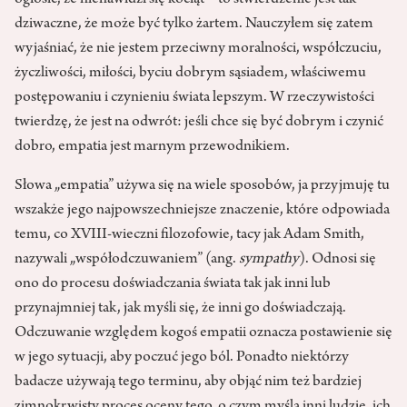
ogłosić, że nienawidzi się kociąt – to stwierdzenie jest tak
dziwaczne, że może być tylko żartem. Nauczyłem się zatem
wyjaśniać, że nie jestem przeciwny moralności, współczuciu,
życzliwości, miłości, byciu dobrym sąsiadem, właściwemu
postępowaniu i czynieniu świata lepszym. W rzeczywistości
twierdzę, że jest na odwrót: jeśli chce się być dobrym i czynić
dobro, empatia jest marnym przewodnikiem.
Słowa „empatia” używa się na wiele sposobów, ja przyjmuję tu
wszakże jego najpowszechniejsze znaczenie, które odpowiada
temu, co XVIII-wieczni filozofowie, tacy jak Adam Smith,
nazywali „współodczuwaniem” (ang.
sympathy
). Odnosi się
ono do procesu doświadczania świata tak jak inni lub
przynajmniej tak, jak myśli się, że inni go doświadczają.
Odczuwanie względem kogoś empatii oznacza postawienie się
w jego sytuacji, aby poczuć jego ból. Ponadto niektórzy
badacze używają tego terminu, aby objąć nim też bardziej