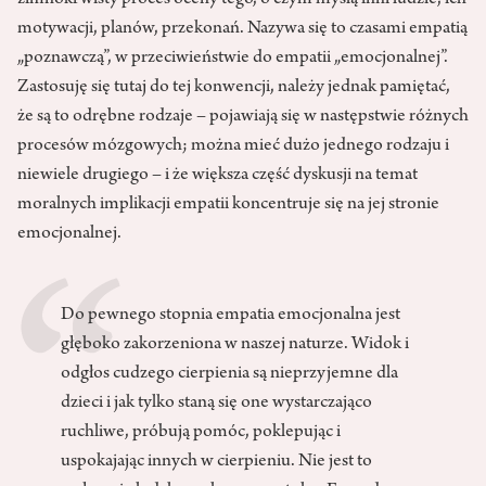
zimnokrwisty proces oceny tego, o czym myślą inni ludzie, ich
motywacji, planów, przekonań. Nazywa się to czasami empatią
„poznawczą”, w przeciwieństwie do empatii „emocjonalnej”.
Zastosuję się tutaj do tej konwencji, należy jednak pamiętać,
że są to odrębne rodzaje – pojawiają się w następstwie różnych
procesów mózgowych; można mieć dużo jednego rodzaju i
niewiele drugiego – i że większa część dyskusji na temat
moralnych implikacji empatii koncentruje się na jej stronie
emocjonalnej.
Do pewnego stopnia empatia emocjonalna jest
głęboko zakorzeniona w naszej naturze. Widok i
odgłos cudzego cierpienia są nieprzyjemne dla
dzieci i jak tylko staną się one wystarczająco
ruchliwe, próbują pomóc, poklepując i
uspokajając innych w cierpieniu. Nie jest to