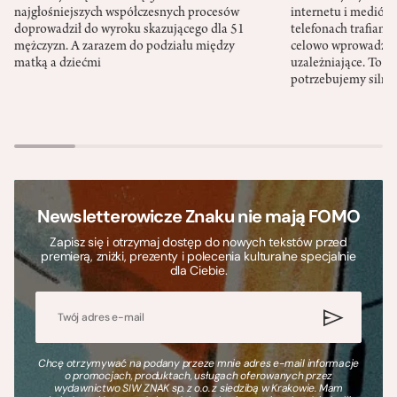
najgłośniejszych współczesnych procesów
internetu i mediów
doprowadził do wyroku skazującego dla 51
telefonach trafiamy
mężczyzn. A zarazem do podziału między
celowo wprowadzo
matką a dziećmi
uzależniające. To nie
potrzebujemy silnyc
Newsletterowicze Znaku nie mają FOMO
Zapisz się i otrzymaj dostęp do nowych tekstów przed
premierą, zniżki, prezenty i polecenia kulturalne specjalnie
dla Ciebie.
Chcę otrzymywać na podany przeze mnie adres e-mail informacje
o promocjach, produktach, usługach oferowanych przez
wydawnictwo SIW ZNAK sp. z o.o. z siedzibą w Krakowie. Mam