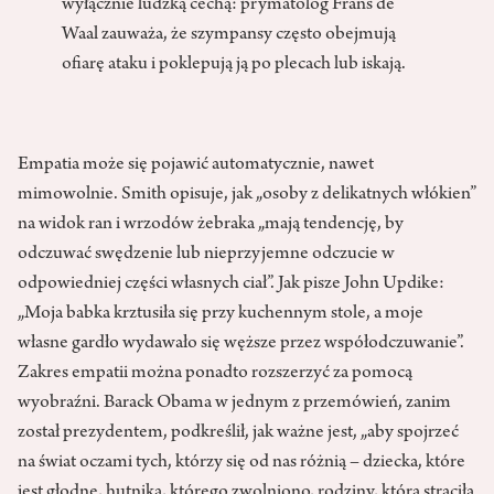
wyłącznie ludzką cechą: prymatolog Frans de
Waal zauważa, że szympansy często obejmują
ofiarę ataku i poklepują ją po plecach lub iskają.
Empatia może się pojawić automatycznie, nawet
mimowolnie. Smith opisuje, jak „osoby z delikatnych włókien”
na widok ran i wrzodów żebraka „mają tendencję, by
odczuwać swędzenie lub nieprzyjemne odczucie w
odpowiedniej części własnych ciał”. Jak pisze John Updike:
„Moja babka krztusiła się przy kuchennym stole, a moje
własne gardło wydawało się węższe przez współodczuwanie”.
Zakres empatii można ponadto rozszerzyć za pomocą
wyobraźni. Barack Obama w jednym z przemówień, zanim
został prezydentem, podkreślił, jak ważne jest, „aby spojrzeć
na świat oczami tych, którzy się od nas różnią – dziecka, które
jest głodne, hutnika, którego zwolniono, rodziny, która straciła