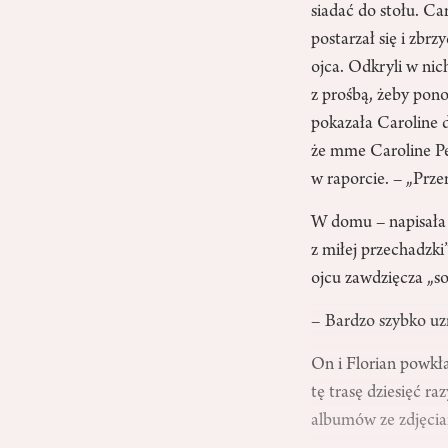
siadać do stołu. Ca
postarzał się i zbrz
ojca. Odkryli w nic
z prośbą, żeby pono
pokazała Caroline d
że mme Caroline Pel
w raporcie. – „Prze
W domu – napisała p
z miłej przechadzki
ojcu zawdzięcza „so
– Bardzo szybko uz
On i Florian powkła
tę trasę dziesięć ra
albumów ze zdjęcia