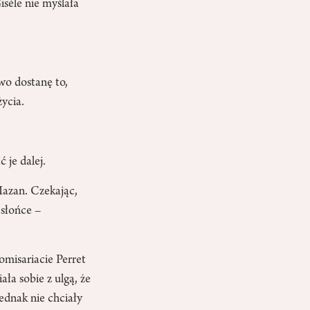
isèle nie myślała
wo dostanę to,
życia.
 je dalej.
Mazan. Czekając,
 słońce –
komisariacie Perret
ła sobie z ulgą, że
ednak nie chciały