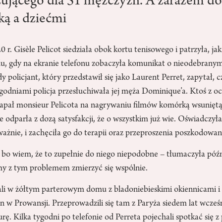
ującego dla 51 mężczyzn. A zarazem do
ą a dziećmi
 r. Gisèle Pelicot siedziała obok kortu tenisowego i patrzyła, ja
du, gdy na ekranie telefonu zobaczyła komunikat o nieodebranym
 policjant, który przedstawił się jako Laurent Perret, zapytał, c
godniami policja przesłuchiwała jej męża Dominique’a. Ktoś z o
apał monsieur Pelicota na nagrywaniu filmów komórką wsunięt
e odparła z dozą satysfakcji, że o wszystkim już wie. Oświadczy
ażnie, i zachęciła go do terapii oraz przeproszenia poszkodowan
o wiem, że to zupełnie do niego niepodobne – tłumaczyła późni
y z tym problemem zmierzyć się wspólnie.
ali w żółtym parterowym domu z bladoniebieskimi okiennicami 
w Prowansji. Przeprowadzili się tam z Paryża siedem lat wcześn
rę. Kilka tygodni po telefonie od Perreta pojechali spotkać się z