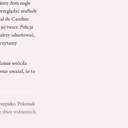
dzinny dom nagle
przeglądać szuflady
wał do Caroline
ej twarz. Policja
„Należy odnotować,
– czytamy
łaśnie wróciła
wsze uważał, że to
sypisko. Pokonali
az zbiór rodzinnych