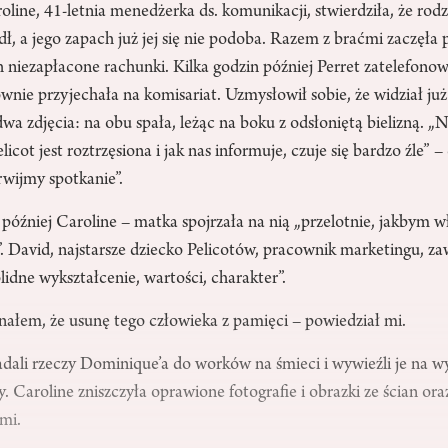
roline, 41-letnia menedżerka ds. komunikacji, stwierdziła, że ro
ydł, a jego zapach już jej się nie podoba. Razem z braćmi zaczęła 
h niezapłacone rachunki. Kilka godzin później Perret zatelefono
wnie przyjechała na komisariat. Uzmysłowił sobie, że widział już j
wa zdjęcia: na obu spała, leżąc na boku z odsłoniętą bielizną. 
icot jest roztrzęsiona i jak nas informuje, czuje się bardzo źle” 
rwijmy spotkanie”.
óźniej Caroline – matka spojrzała na nią „przelotnie, jakbym w
”. David, najstarsze dziecko Pelicotów, pracownik marketingu, za
lidne wykształcenie, wartości, charakter”.
nałem, że usunę tego człowieka z pamięci – powiedział mi.
dali rzeczy Dominique’a do worków na śmieci i wywieźli je na wy
zy. Caroline zniszczyła oprawione fotografie i obrazki ze ścian or
mi.