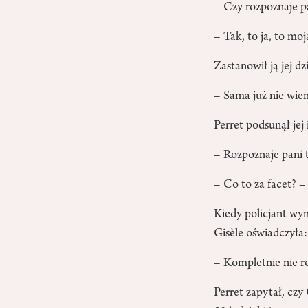
– Czy rozpoznaje pa
– Tak, to ja, to mo
Zastanowił ją jej dz
– Sama już nie wiem
Perret podsunął jej
– Rozpoznaje pani 
– Co to za facet? –
Kiedy policjant wym
Gisèle oświadczyła:
– Kompletnie nie 
Perret zapytał, czy