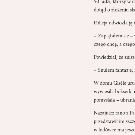
50 ludzi, którzy w 
dotąd o złożeniu sk
Policja odwiozła j
– Zaplątałem się –
czego chcę, a czego 
Powiedział, że znis
– Snułem fantazje, 
W domu Gisèle uruc
wywiesiła bokserki 
pomyślała – ubrani
Nazajutrz rano z Par
przedstawił im szc
w lodówce ma jeszcz