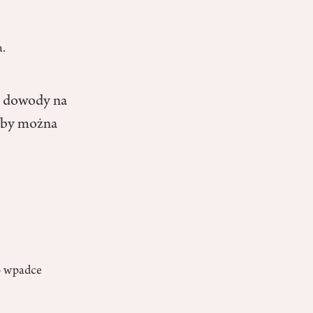
a.
na dowody na
żeby można
po wpadce