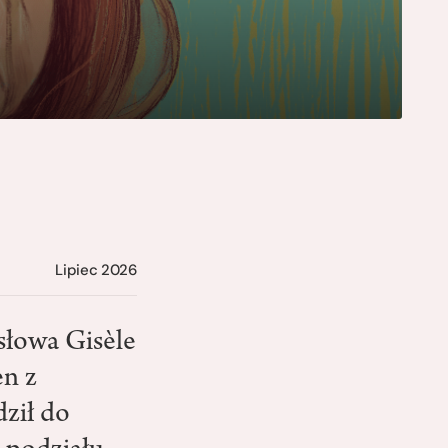
Lipiec 2026
 słowa Gisèle
en z
ził do