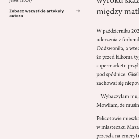
wyroku skaz
jesteś (2024)
między matk
Zobacz wszystkie artykuły
autora
W październiku 2020
uderzenia z forhen
Oddzwoniła, a wtedy
że przed kilkoma ty
supermarketu przył
pod spódnice. Gisèl
zachował się niepow
– Wybaczyłam mu, b
Mówiłam, że musim
Pelicotowie mieszk
w miasteczku Mazan 
przeszła na emerytu