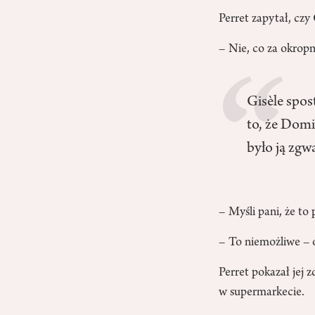
Perret zapytał, czy 
– Nie, co za okropn
Gisèle spos
to, że Domi
było ją zgwa
– Myśli pani, że t
– To niemożliwe – 
Perret pokazał jej 
w supermarkecie.