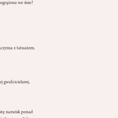
pogrążona we śnie?
ężczyzna z tatuażem.
j gwałcicielami,
listę nazwisk ponad