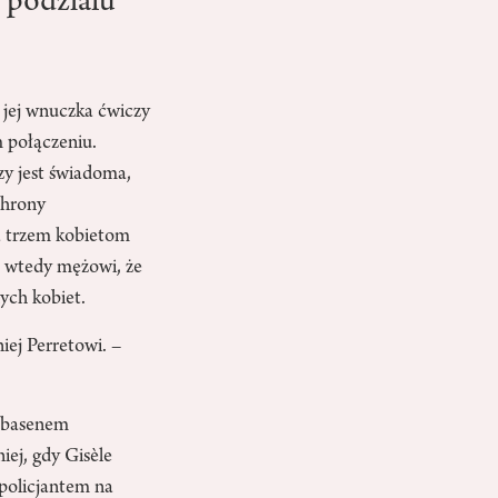
 podziału
k jej wnuczka ćwiczy
 połączeniu.
zy jest świadoma,
chrony
ą trzem kobietom
ła wtedy mężowi, że
ych kobiet.
ej Perretowi. –
i basenem
iej, gdy Gisèle
 policjantem na