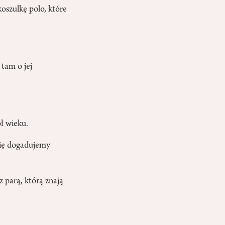
oszulkę polo, które
 tam o jej
ół wieku.
 się dogadujemy
z parą, którą znają