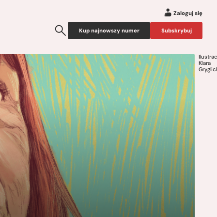
Zaloguj się
Kup najnowszy numer
Subskrybuj
Ilustrac
Klara
Gryglic