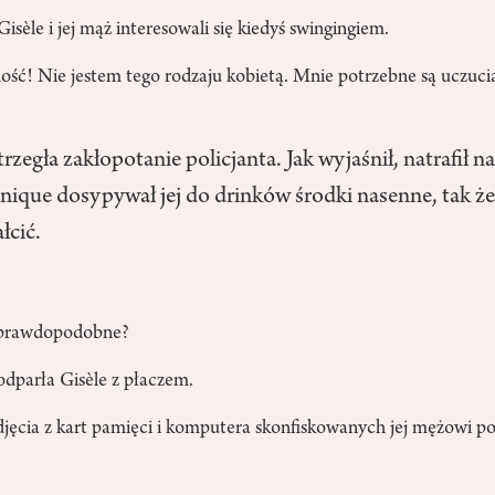
Gisèle i jej mąż interesowali się kiedyś swingingiem.
ość! Nie jestem tego rodzaju kobietą. Mnie potrzebne są uczuci
trzegła zakłopotanie policjanta. Jak wyjaśnił, natrafił 
nique dosypywał jej do drinków środki nasenne, tak 
łcić.
o prawdopodobne?
odparła Gisèle z płaczem.
zdjęcia z kart pamięci i komputera skonfiskowanych jej mężowi 