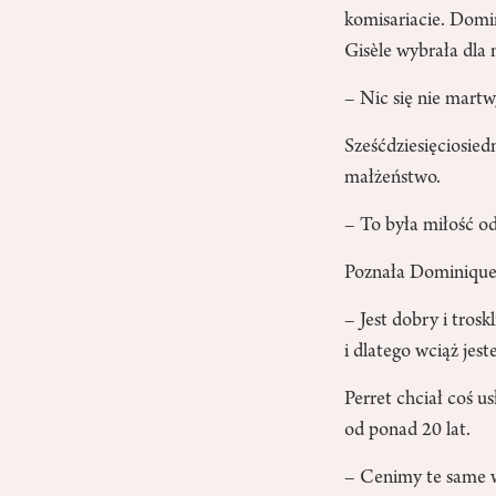
komisariacie. Domin
Gisèle wybrała dla
– Nic się nie martw
Sześćdziesięciosied
małżeństwo.
– To była miłość od
Poznała Dominique’a
– Jest dobry i tros
i dlatego wciąż jest
Perret chciał coś us
od ponad 20 lat.
– Cenimy te same w