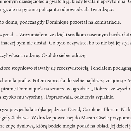
minionym dziesięcioleciu gwałcili ją, kiedy leżała nieprzytomna. G
argi, ale na pytanie policjanta odpowiedziała twierdząco.
ą do domu, podczas gdy Dominique pozostał na komisariacie.
 wyznał. – Zrozumiałem, że dzięki środkom nasennym bardzo łat
inaczej bym nie dostał. Co było oczywiste, bo to nie był jej styl 
zczył własną rodzinę. Czuł do siebie odrazę.
które stopniowo stawały się rzeczywistością, i chciałem pociągnąć
homiła pralkę. Potem zaprosiła do siebie najbliższą znajomą z 
i piżamę Dominique’a na sznurze w ogrodzie. „Dobrze, że wyszło
a szybko mu wyschną”. Poprasowała, odkurzyła sypialnie.
yża przyjechała trójka jej dzieci: David, Caroline i Florian. Na 
zegóły śledztwa. W drodze powrotnej do Mazan Gisèle przypomnia
e zupę dyniową, którą będzie mogła podać na obiad. Jej dzieci j