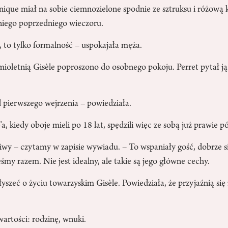
ique miał na sobie ciemnozielone spodnie ze sztruksu i różową k
 niego poprzedniego wieczoru.
, to tylko formalność – uspokajała męża.
mioletnią Gisèle poproszono do osobnego pokoju. Perret pytał ją
 pierwszego wejrzenia – powiedziała.
, kiedy oboje mieli po 18 lat, spędzili więc ze sobą już prawie p
kliwy – czytamy w zapisie wywiadu. – To wspaniały gość, dobrze
eśmy razem. Nie jest idealny, ale takie są jego główne cechy.
łyszeć o życiu towarzyskim Gisèle. Powiedziała, że przyjaźnią się 
artości: rodzinę, wnuki.