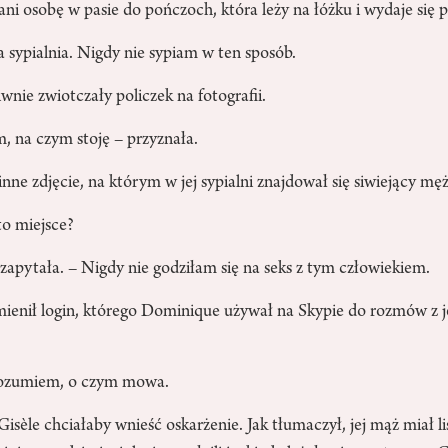
ni osobę w pasie do pończoch, która leży na łóżku i wydaje się 
ja sypialnia. Nigdy nie sypiam w ten sposób.
iwnie zwiotczały policzek na fotografii.
, na czym stoję – przyznała.
 inne zdjęcie, na którym w jej sypialni znajdował się siwiejący m
to miejsce?
 zapytała. – Nigdy nie godziłam się na seks z tym człowiekiem.
ienił login, którego Dominique używał na Skypie do rozmów z je
rozumiem, o czym mowa.
 Gisèle chciałaby wnieść oskarżenie. Jak tłumaczył, jej mąż miał 