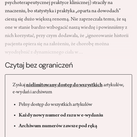
psychoterapeutycznej praktyce klinicznej) straciły na
znaczeniu, bo statystyka i praktyka „oparta na dowodach”
cieszą się dużo większą renomą. Nie zaprzeczała temu, że są
one w stanie bardzo wzbogacić naszą wiedzę i powinniśmy z
nich korzystać, przy czym dodawała, że „ignorowanie historii
pacjenta opiera się na założeniu, że chorobę można
wyodrębnić z dynamicznego ciała w…
Czytaj bez ograniczeń
Zyskaj
nielimitowany dostęp do wszystkich
artykułów,
e-wydań i archiwum
Pełny dostęp do wszystkich artykułów
Każdy nowy numer od razu w e-wydaniu
Archiwum numerów zawsze pod ręką