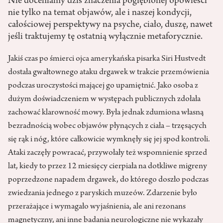
Nie doceniamy dziś znaczenia pogłębionej opowieści
nie tylko na temat objawów, ale i naszej kondycji,
całościowej perspektywy na psyche, ciało, duszę, nawet
jeśli traktujemy tę ostatnią wyłącznie metaforycznie.
Jakiś czas po śmierci ojca amerykańska pisarka Siri Hustvedt
dostała gwałtownego ataku drgawek w trakcie przemówienia
podczas uroczystości mającej go upamiętnić. Jako osoba z
dużym doświadczeniem w występach publicznych zdołała
zachować klarowność mowy. Była jednak zdumiona własną
bezradnością wobec objawów płynących z ciała – trzęsących
się rąk i nóg, które całkowicie wymknęły się jej spod kontroli.
Ataki zaczęły powracać, przywołały też wspomnienie sprzed
lat, kiedy to przez 12 miesięcy cierpiała na dotkliwe migreny
poprzedzone napadem drgawek, do którego doszło podczas
zwiedzania jednego z paryskich muzeów. Zdarzenie było
przerażające i wymagało wyjaśnienia, ale ani rezonans
magnetyczny, ani inne badania neurologiczne nie wykazały