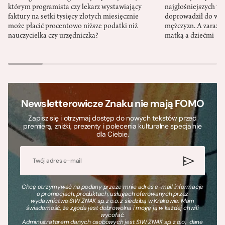
którym programista czy lekarz wystawiający
najgłośniejszych w
faktury na setki tysięcy złotych miesięcznie
doprowadził do wyr
może płacić procentowo niższe podatki niż
mężczyzn. A zaraze
nauczycielka czy urzędniczka?
matką a dziećmi
Newsletterowicze Znaku nie mają FOMO
Zapisz się i otrzymaj dostęp do nowych tekstów przed
premierą, zniżki, prezenty i polecenia kulturalne specjalnie
dla Ciebie.
Chcę otrzymywać na podany przeze mnie adres e-mail informacje
o promocjach, produktach, usługach oferowanych przez
wydawnictwo SIW ZNAK sp. z o.o. z siedzibą w Krakowie. Mam
świadomość, że zgoda jest dobrowolna i mogę ją w każdej chwili
wycofać.
Administratorem danych osobowych jest SIW ZNAK sp. z o.o., dane