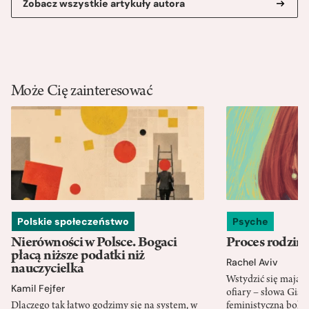
Zobacz wszystkie artykuły autora
Może Cię zainteresować
Polskie społeczeństwo
Psyche
Nierówności w Polsce. Bogaci
Proces rodzin
płacą niższe podatki niż
Rachel Aviv
nauczycielka
Wstydzić się mają s
Kamil Fejfer
ofiary – słowa Gisèl
Dlaczego tak łatwo godzimy się na system, w
feministyczną bohat