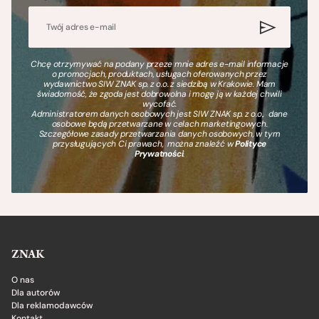
Chcę otrzymywać na podany przeze mnie adres e-mail informacje
o promocjach, produktach, usługach oferowanych przez
wydawnictwo SIW ZNAK sp. z o.o. z siedzibą w Krakowie. Mam
świadomość, że zgoda jest dobrowolna i mogę ją w każdej chwili
wycofać.
Administratorem danych osobowych jest SIW ZNAK sp. z o.o., dane
osobowe będą przetwarzane w celach marketingowych.
Szczegółowe zasady przetwarzania danych osobowych, w tym
przysługujących Ci prawach, można znaleźć w
Polityce
Prywatności
.
ZNAK
O nas
Dla autorów
Dla reklamodawców
Kontakt