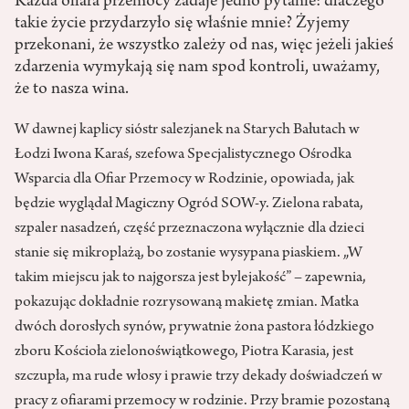
Każda ofiara przemocy zadaje jedno pytanie: dlaczego
takie życie przydarzyło się właśnie mnie? Żyjemy
przekonani, że wszystko zależy od nas, więc jeżeli jakieś
zdarzenia wymykają się nam spod kontroli, uważamy,
że to nasza wina.
W dawnej kaplicy sióstr salezjanek na Starych Bałutach w
Łodzi Iwona Karaś, szefowa Specjalistycznego Ośrodka
Wsparcia dla Ofiar Przemocy w Rodzinie, opowiada, jak
będzie wyglądał Magiczny Ogród SOW-y. Zielona rabata,
szpaler nasadzeń, część przeznaczona wyłącznie dla dzieci
stanie się mikroplażą, bo zostanie wysypana piaskiem. „W
takim miejscu jak to najgorsza jest bylejakość” – zapewnia,
pokazując dokładnie rozrysowaną makietę zmian. Matka
dwóch dorosłych synów, prywatnie żona pastora łódzkiego
zboru Kościoła zielonoświątkowego, Piotra Karasia, jest
szczupła, ma rude włosy i prawie trzy dekady doświadczeń w
pracy z ofiarami przemocy w rodzinie. Przy bramie pozostaną