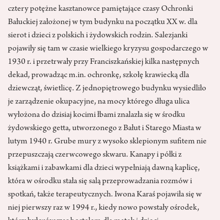
cztery potężne kasztanowce pamiętające czasy Ochronki
Bałuckiej założonej w tym budynku na początku XX w. dla
sierot i dzieci z polskich i żydowskich rodzin. Salezjanki
pojawiły się tam w czasie wielkiego kryzysu gospodarczego w
1930 r. i przetrwały przy Franciszkańskiej kilka następnych
dekad, prowadząc m.in. ochronkę, szkołę krawiecką dla
dziewcząt, świetlicę. Z jednopiętrowego budynku wysiedliło
je zarządzenie okupacyjne, na mocy którego długa ulica
wyłożona do dzisiaj kocimi łbami znalazła się w środku
żydowskiego getta, utworzonego z Bałut i Starego Miasta w
lutym 1940 r. Grube mury z wysoko sklepionym sufitem nie
przepuszczają czerwcowego skwaru. Kanapy i półki z
książkami i zabawkami dla dzieci wypełniają dawną kaplicę,
która w ośrodku stała się salą przeprowadzania rozmów i
spotkań, także terapeutycznych. Iwona Karaś pojawiła się w
niej pierwszy raz w 1994 r., kiedy nowo powstały ośrodek,