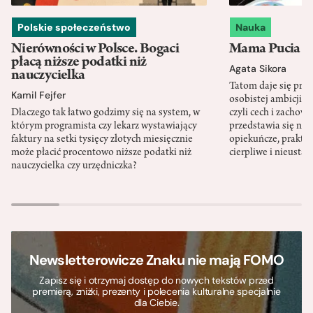
Polskie społeczeństwo
Nauka
Nierówności w Polsce. Bogaci
Mama Pucia się
płacą niższe podatki niż
Agata Sikora
nauczycielka
Tatom daje się pra
Kamil Fejfer
osobistej ambicji, 
Dlaczego tak łatwo godzimy się na system, w
czyli cech i zachow
którym programista czy lekarz wystawiający
przedstawia się nat
faktury na setki tysięcy złotych miesięcznie
opiekuńcze, praktyc
może płacić procentowo niższe podatki niż
cierpliwe i nieusta
nauczycielka czy urzędniczka?
Newsletterowicze Znaku nie mają FOMO
Zapisz się i otrzymaj dostęp do nowych tekstów przed
premierą, zniżki, prezenty i polecenia kulturalne specjalnie
dla Ciebie.