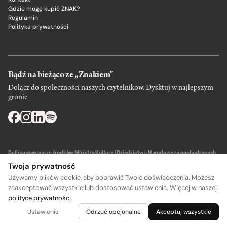
Gdzie mogę kupić ZNAK?
Regulamin
Polityka prywatności
Bądź na bieżąco ze „Znakiem”
Dołącz do społeczności naszych czytelnikow. Dysktuj w najlepszym
gronie
Dofinansowano ze środków Ministra Kultury i Dziedzictwa Narodowego pochodzących
z Funduszu Promocji Kultury – państwowego funduszu celowego.
Twoja prywatność
Używamy plików cookie, aby poprawić Twoje doświadczenia. Możesz
zaakceptować wszystkie lub dostosować ustawienia. Więcej w naszej
polityce prywatności
.
A
A
Wydawca: SIW Znak w Krakowie
Ustawienia
Odrzuć opcjonalne
Akceptuj wszystkie