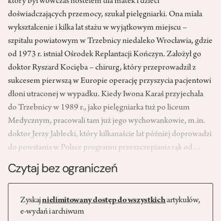
który był wówczas hostelem dla matek i dzieci
doświadczających przemocy, szukał pielęgniarki. Ona miała
wykształcenie i kilka lat stażu w wyjątkowym miejscu –
szpitalu powiatowym w Trzebnicy niedaleko Wrocławia, gdzie
od 1973 r. istniał Ośrodek Replantacji Kończyn. Założył go
doktor Ryszard Kocięba – chirurg, który przeprowadził z
sukcesem pierwszą w Europie operację przyszycia pacjentowi
dłoni utraconej w wypadku. Kiedy Iwona Karaś przyjechała
do Trzebnicy w 1989 r., jako pielęgniarka tuż po liceum
Medycznym, pracowali tam już jego wychowankowie, m.in.
doktor Jerzy Jabłecki, który kilkanaście lat później doprowadzi
do powstania w Polsce programu przeszczepiania rąk od…
Czytaj bez ograniczeń
Zyskaj
nielimitowany dostęp do wszystkich
artykułów,
e-wydań i archiwum