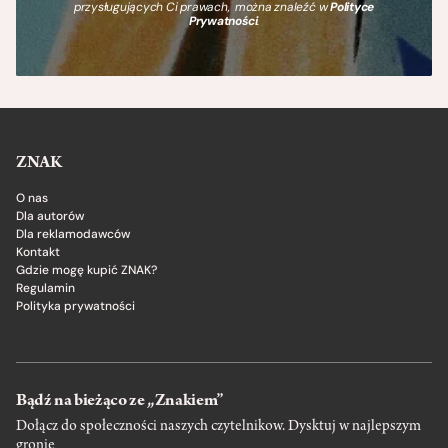
przysługujących Ci prawach, można znaleźć w
Polityce
Prywatności
.
ZNAK
O nas
Dla autorów
Dla reklamodawców
Kontakt
Gdzie mogę kupić ZNAK?
Regulamin
Polityka prywatności
Bądź na bieżąco ze „Znakiem”
Dołącz do społeczności naszych czytelnikow. Dysktuj w najlepszym
gronie