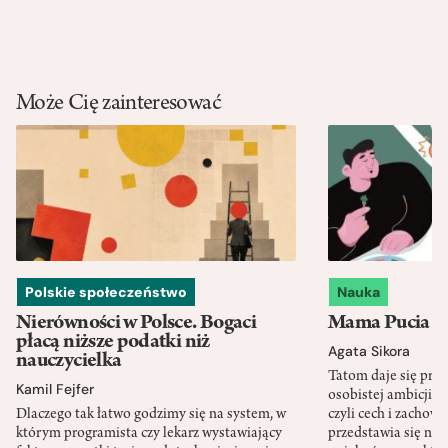
Może Cię zainteresować
Polskie społeczeństwo
Nauka
Nierówności w Polsce. Bogaci
Mama Pucia się
płacą niższe podatki niż
Agata Sikora
nauczycielka
Tatom daje się pra
Kamil Fejfer
osobistej ambicji, 
Dlaczego tak łatwo godzimy się na system, w
czyli cech i zachow
którym programista czy lekarz wystawiający
przedstawia się nat