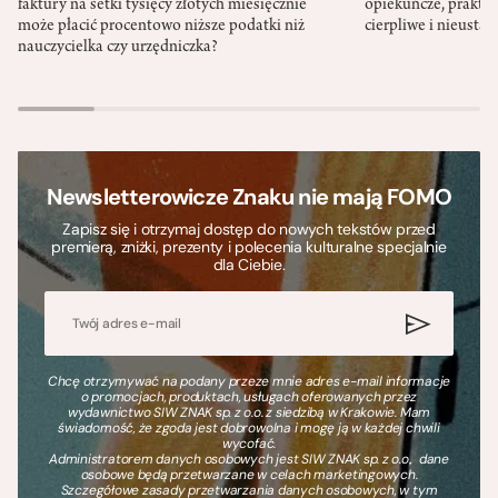
faktury na setki tysięcy złotych miesięcznie
opiekuńcze, praktyc
może płacić procentowo niższe podatki niż
cierpliwe i nieusta
nauczycielka czy urzędniczka?
Newsletterowicze Znaku nie mają FOMO
Zapisz się i otrzymaj dostęp do nowych tekstów przed
premierą, zniżki, prezenty i polecenia kulturalne specjalnie
dla Ciebie.
Chcę otrzymywać na podany przeze mnie adres e-mail informacje
o promocjach, produktach, usługach oferowanych przez
wydawnictwo SIW ZNAK sp. z o.o. z siedzibą w Krakowie. Mam
świadomość, że zgoda jest dobrowolna i mogę ją w każdej chwili
wycofać.
Administratorem danych osobowych jest SIW ZNAK sp. z o.o., dane
osobowe będą przetwarzane w celach marketingowych.
Szczegółowe zasady przetwarzania danych osobowych, w tym