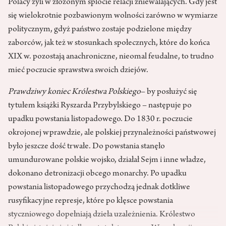
Polacy żyli w złożonym splocie relacji zniewalających. Gdy jest
się wielokrotnie pozbawionym wolności zarówno w wymiarze
politycznym, gdyż państwo zostaje podzielone między
zaborców, jak też w stosunkach społecznych, które do końca
XIX w. pozostają anachroniczne, nieomal feudalne, to trudno
mieć poczucie sprawstwa swoich dziejów.
Prawdziwy koniec Królestwa Polskiego
– by posłużyć się
tytułem książki Ryszarda Przybylskiego – następuje po
upadku powstania listopadowego. Do 1830 r. poczucie
okrojonej wprawdzie, ale polskiej przynależności państwowej
było jeszcze dość trwałe. Do powstania stanęło
umundurowane polskie wojsko, działał Sejm i inne władze,
dokonano detronizacji obcego monarchy. Po upadku
powstania listopadowego przychodzą jednak dotkliwe
rusyfikacyjne represje, które po klęsce powstania
styczniowego dopełniają dzieła uzależnienia. Królestwo