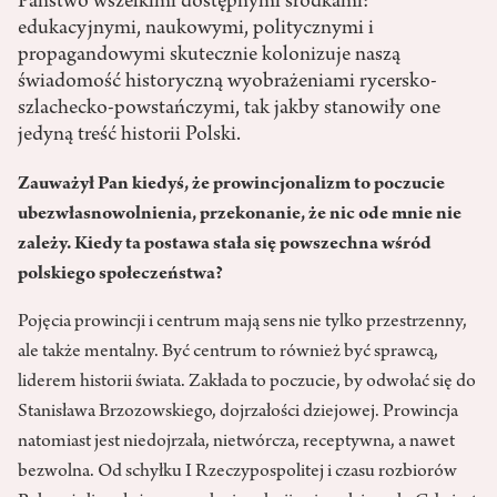
Państwo wszelkimi dostępnymi środkami:
edukacyjnymi, naukowymi, politycznymi i
propagandowymi skutecznie kolonizuje naszą
świadomość historyczną wyobrażeniami rycersko-
szlachecko-powstańczymi, tak jakby stanowiły one
jedyną treść historii Polski.
Zauważył Pan kiedyś, że prowincjonalizm to poczucie
ubezwłasnowolnienia, przekonanie, że nic ode mnie nie
zależy. Kiedy ta postawa stała się powszechna wśród
polskiego społeczeństwa?
Pojęcia prowincji i centrum mają sens nie tylko przestrzenny,
ale także mentalny. Być centrum to również być sprawcą,
liderem historii świata. Zakłada to poczucie, by odwołać się do
Stanisława Brzozowskiego, dojrzałości dziejowej. Prowincja
natomiast jest niedojrzała, nietwórcza, receptywna, a nawet
bezwolna. Od schyłku I Rzeczypospolitej i czasu rozbiorów