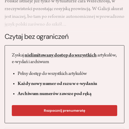
Polskie istnieje już tylko w tytulaturze cara Wszechrosji, w
rzeczywistości pozostając rosyjską prowincją. W Galicji akurat
jest inaczej, bo tam po reformie autonomicznej wprowadzono
język polski zarówno do szkół…
Czytaj bez ograniczeń
Zyskaj
nielimitowany dostęp do wszystkich
artykułów,
e-wydań i archiwum
Pełny dostęp do wszystkich artykułów
Każdy nowy numer od razu w e-wydaniu
Archiwum numerów zawsze pod ręką
Rozpocznij prenumeratę