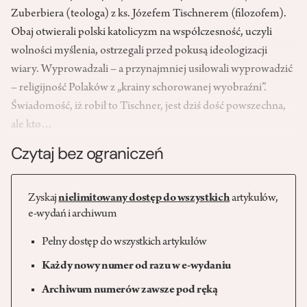
Zuberbiera (teologa) z ks. Józefem Tischnerem (filozofem).
Obaj otwierali polski katolicyzm na współczesność, uczyli
wolności myślenia, ostrzegali przed pokusą ideologizacji
wiary. Wyprowadzali – a przynajmniej usiłowali wyprowadzić
– religijność Polaków z „krainy schorowanej wyobraźni”.
Świadomość, iż robił to Tischner, jest dziś dość powszechna,
ale kto…
Czytaj bez ograniczeń
Zyskaj
nielimitowany dostęp do wszystkich
artykułów,
e-wydań i archiwum
Pełny dostęp do wszystkich artykułów
Każdy nowy numer od razu w e-wydaniu
Archiwum numerów zawsze pod ręką