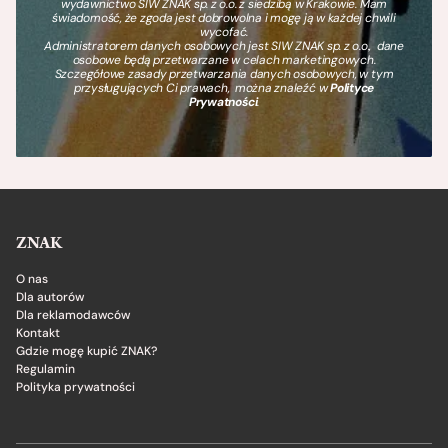
wydawnictwo SIW ZNAK sp. z o.o. z siedzibą w Krakowie. Mam
świadomość, że zgoda jest dobrowolna i mogę ją w każdej chwili
wycofać.
Administratorem danych osobowych jest SIW ZNAK sp. z o.o., dane
osobowe będą przetwarzane w celach marketingowych.
Szczegółowe zasady przetwarzania danych osobowych, w tym
przysługujących Ci prawach, można znaleźć w
Polityce
Prywatności
.
ZNAK
O nas
Dla autorów
Dla reklamodawców
Kontakt
Gdzie mogę kupić ZNAK?
Regulamin
Polityka prywatności