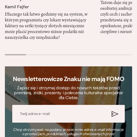
Tatom daje się pra
Kamil Fejfer
osobistej ambicji, 
Dlaczego tak łatwo godzimy się na system, w
czyli cech i zachow
którym programista czy lekarz wystawiający
przedstawia się nat
faktury na setki tysięcy złotych miesięcznie
opiekuńcze, praktyc
może płacić procentowo niższe podatki niż
cierpliwe i nieusta
nauczycielka czy urzędniczka?
Newsletterowicze Znaku nie mają FOMO
Zapisz się i otrzymaj dostęp do nowych tekstów przed
premierą, zniżki, prezenty i polecenia kulturalne specjalnie
dla Ciebie.
Chcę otrzymywać na podany przeze mnie adres e-mail informacje
o promocjach, produktach, usługach oferowanych przez