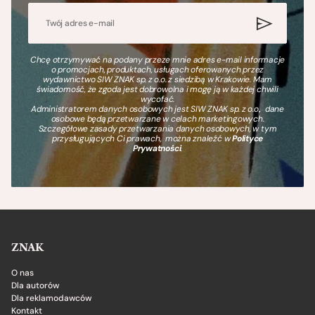
Chcę otrzymywać na podany przeze mnie adres e-mail informacje
o promocjach, produktach, usługach oferowanych przez
wydawnictwo SIW ZNAK sp. z o.o. z siedzibą w Krakowie. Mam
świadomość, że zgoda jest dobrowolna i mogę ją w każdej chwili
wycofać.
Administratorem danych osobowych jest SIW ZNAK sp. z o.o., dane
osobowe będą przetwarzane w celach marketingowych.
Szczegółowe zasady przetwarzania danych osobowych, w tym
przysługujących Ci prawach, można znaleźć w
Polityce
Prywatności
.
ZNAK
O nas
Dla autorów
Dla reklamodawców
Kontakt