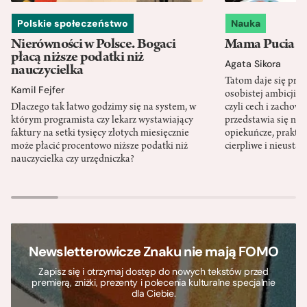
Polskie społeczeństwo
Nauka
Nierówności w Polsce. Bogaci
Mama Pucia się
płacą niższe podatki niż
Agata Sikora
nauczycielka
Tatom daje się pra
Kamil Fejfer
osobistej ambicji, 
Dlaczego tak łatwo godzimy się na system, w
czyli cech i zachow
którym programista czy lekarz wystawiający
przedstawia się nat
faktury na setki tysięcy złotych miesięcznie
opiekuńcze, praktyc
może płacić procentowo niższe podatki niż
cierpliwe i nieusta
nauczycielka czy urzędniczka?
Newsletterowicze Znaku nie mają FOMO
Zapisz się i otrzymaj dostęp do nowych tekstów przed
premierą, zniżki, prezenty i polecenia kulturalne specjalnie
dla Ciebie.