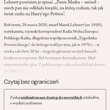
Lehnert powinien je spisać. „Panie Marku – mówił –
niech pan nie odkłada książki, na którą czekam, tak jak
świat czeka na Harry’ego Pottera”.
Rok temu, 28 marca 2020, zmarł Marek Lehnert (ur. 1950),
watykanista, rzymski korespondent Radia Wolna Europa i
Polskiego Radia, długoletni współpracownik „Tygodnika
Powszechnego”, do którego trafił po tym, jak w 1970 r. – w
wieku zaledwie 20 lat – wygrał ogłoszony na tych łamach
konkurs na reportaż. Był świetnym dziennikarzem. Miał
niepowtarzalny głos. Z publicznego radia odszedł dość dawno
(w 2017 r.),…
Czytaj bez ograniczeń
Zyskaj
nielimitowany dostęp do wszystkich
artykułów,
e-wydań i archiwum