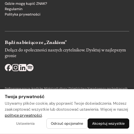
Gdzie mogę kupić ZNAK?
Regulamin
Polityka prywatności
Bądź na bieżąco ze „Znakiem”
Dołącz do społeczności naszych czytelnikow. Dysktuj w najlepszym
gronie
Dofinansowano ze środków Ministra Kultury i Dziedzictwa Narodowego pochodzących
z Funduszu Promocji Kultury – państwowego funduszu celowego.
Twoja prywatność
Używamy plików cookie, aby poprawić Twoje doświadczenia. Możesz
zaakceptować wszystkie lub dostosować ustawienia. Więcej w naszej
polityce prywatności
.
A
A
Wydawca: SIW Znak w Krakowie
Ustawienia
Odrzuć opcjonalne
Akceptuj wszystkie