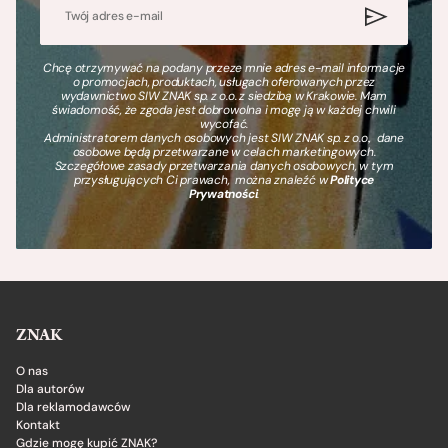
Chcę otrzymywać na podany przeze mnie adres e-mail informacje
o promocjach, produktach, usługach oferowanych przez
wydawnictwo SIW ZNAK sp. z o.o. z siedzibą w Krakowie. Mam
świadomość, że zgoda jest dobrowolna i mogę ją w każdej chwili
wycofać.
Administratorem danych osobowych jest SIW ZNAK sp. z o.o., dane
osobowe będą przetwarzane w celach marketingowych.
Szczegółowe zasady przetwarzania danych osobowych, w tym
przysługujących Ci prawach, można znaleźć w
Polityce
Prywatności
.
ZNAK
O nas
Dla autorów
Dla reklamodawców
Kontakt
Gdzie mogę kupić ZNAK?