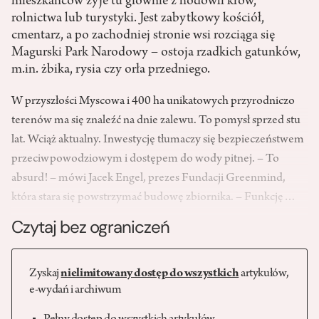
mieszkańców żyje tu głównie z hodowli krów,
rolnictwa lub turystyki. Jest zabytkowy kościół,
cmentarz, a po zachodniej stronie wsi rozciąga się
Magurski Park Narodowy – ostoja rzadkich gatunków,
m.in. żbika, rysia czy orła przedniego.
W przyszłości Myscowa i 400 ha unikatowych przyrodniczo
terenów ma się znaleźć na dnie zalewu. To pomysł sprzed stu
lat. Wciąż aktualny. Inwestycję tłumaczy się bezpieczeństwem
przeciwpowodziowym i dostępem do wody pitnej. – To
absurd! – mówi Jacek Engel, prezes Fundacji Greenmind,
która stara się powstrzymać budowę zbiornika. – Funkcję…
Czytaj bez ograniczeń
Zyskaj
nielimitowany dostęp do wszystkich
artykułów,
e-wydań i archiwum