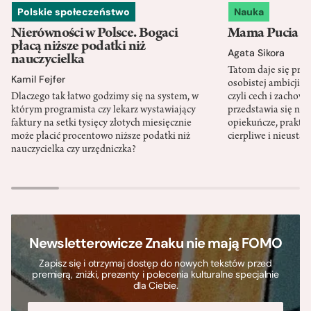
Polskie społeczeństwo
Nauka
Nierówności w Polsce. Bogaci
Mama Pucia się
płacą niższe podatki niż
Agata Sikora
nauczycielka
Tatom daje się pra
Kamil Fejfer
osobistej ambicji, 
Dlaczego tak łatwo godzimy się na system, w
czyli cech i zachow
którym programista czy lekarz wystawiający
przedstawia się nat
faktury na setki tysięcy złotych miesięcznie
opiekuńcze, praktyc
może płacić procentowo niższe podatki niż
cierpliwe i nieusta
nauczycielka czy urzędniczka?
Newsletterowicze Znaku nie mają FOMO
Zapisz się i otrzymaj dostęp do nowych tekstów przed
premierą, zniżki, prezenty i polecenia kulturalne specjalnie
dla Ciebie.