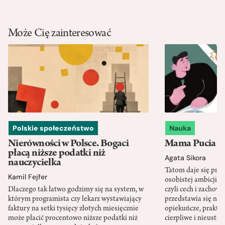
Może Cię zainteresować
Polskie społeczeństwo
Nauka
Nierówności w Polsce. Bogaci
Mama Pucia się
płacą niższe podatki niż
Agata Sikora
nauczycielka
Tatom daje się pra
Kamil Fejfer
osobistej ambicji, 
Dlaczego tak łatwo godzimy się na system, w
czyli cech i zachow
którym programista czy lekarz wystawiający
przedstawia się nat
faktury na setki tysięcy złotych miesięcznie
opiekuńcze, praktyc
może płacić procentowo niższe podatki niż
cierpliwe i nieusta