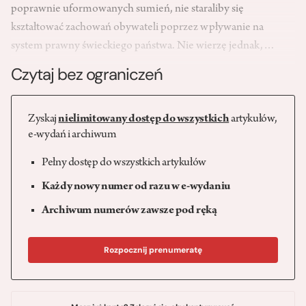
poprawnie uformowanych sumień, nie staraliby się
kształtować zachowań obywateli poprzez wpływanie na
system prawny świeckiego państwa. Nie wierzę jednak,…
Czytaj bez ograniczeń
Zyskaj
nielimitowany dostęp do wszystkich
artykułów,
e-wydań i archiwum
Pełny dostęp do wszystkich artykułów
Każdy nowy numer od razu w e-wydaniu
Archiwum numerów zawsze pod ręką
Rozpocznij prenumeratę