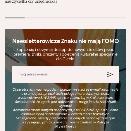
nauczycielka czy urzędniczka?
Newsletterowicze Znaku nie mają FOMO
Zapisz się i otrzymaj dostęp do nowych tekstów przed
premierą, zniżki, prezenty i polecenia kulturalne specjalnie
dla Ciebie.
Chcę otrzymywać na podany przeze mnie adres e-mail informacje
o promocjach, produktach, usługach oferowanych przez
wydawnictwo SIW ZNAK sp. z o.o. z siedzibą w Krakowie. Mam
świadomość, że zgoda jest dobrowolna i mogę ją w każdej chwili
wycofać.
Administratorem danych osobowych jest SIW ZNAK sp. z o.o., dane
osobowe będą przetwarzane w celach marketingowych.
Szczegółowe zasady przetwarzania danych osobowych, w tym
przysługujących Ci prawach, można znaleźć w
Polityce
Prywatności
.