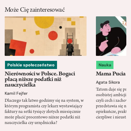
Może Cię zainteresować
Polskie społeczeństwo
Nauka
Nierówności w Polsce. Bogaci
Mama Pucia się
płacą niższe podatki niż
Agata Sikora
nauczycielka
Tatom daje się pra
Kamil Fejfer
osobistej ambicji, 
Dlaczego tak łatwo godzimy się na system, w
czyli cech i zachow
którym programista czy lekarz wystawiający
przedstawia się nat
faktury na setki tysięcy złotych miesięcznie
opiekuńcze, praktyc
może płacić procentowo niższe podatki niż
cierpliwe i nieusta
nauczycielka czy urzędniczka?