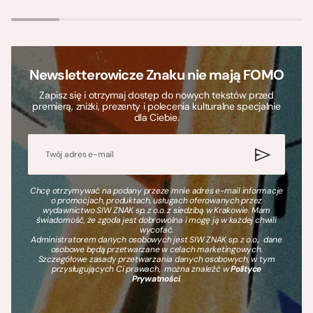
Newsletterowicze Znaku nie mają FOMO
Zapisz się i otrzymaj dostęp do nowych tekstów przed
premierą, zniżki, prezenty i polecenia kulturalne specjalnie
dla Ciebie.
Chcę otrzymywać na podany przeze mnie adres e-mail informacje
o promocjach, produktach, usługach oferowanych przez
wydawnictwo SIW ZNAK sp. z o.o. z siedzibą w Krakowie. Mam
świadomość, że zgoda jest dobrowolna i mogę ją w każdej chwili
wycofać.
Administratorem danych osobowych jest SIW ZNAK sp. z o.o., dane
osobowe będą przetwarzane w celach marketingowych.
Szczegółowe zasady przetwarzania danych osobowych, w tym
przysługujących Ci prawach, można znaleźć w
Polityce
Prywatności
.