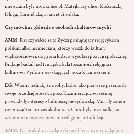
miejscami były np. okolice pl. Matejki czy ulice: Kościuszki,
Długa, Karmelicka, a nawet Grodzka.
Czy mówimy głównie o osobach akulturowanych?
AMM:
Rzeczywiście są to Żydzi posługujący się językiem
polskim albo niemieckim, którzy weszli do kultury
większościowej, do grona ludzi o wysokiej pozycji społecznej.
Brakuje badań nad tym, jaka była tożsamość religijna i
kulturowa Żydów mieszkających poza Kazimierzem.
EG:
Wiemy jednak, że osoby, które jako pierwsze przeniosły
swoje przedsiębiorstwa poza Kazimierz, już wcześniej
prowadziły interesy z ludnością nieżydowską. Musiały zatem
rozpocząć ten proces akulturacji. Choć były przypadki, że
czyniono to przy zachowaniu religijnej ortodoksji.
AMM:
Na ile akulturacja łączyła się z liberalnymi poglądami