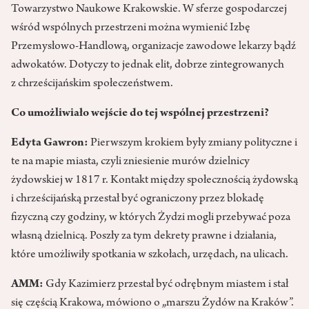
Towarzystwo Naukowe Krakowskie. W sferze gospodarczej
wśród wspólnych przestrzeni można wymienić Izbę
Przemysłowo-Handlową, organizacje zawodowe lekarzy bądź
adwokatów. Dotyczy to jednak elit, dobrze zintegrowanych
z chrześcijańskim społeczeństwem.
Co umożliwiało wejście do tej wspólnej przestrzeni?
Edyta Gawron:
Pierwszym krokiem były zmiany polityczne i
te na mapie miasta, czyli zniesienie murów dzielnicy
żydowskiej w 1817 r. Kontakt między społecznością żydowską
i chrześcijańską przestał być ograniczony przez blokadę
fizyczną czy godziny, w których Żydzi mogli przebywać poza
własną dzielnicą. Poszły za tym dekrety prawne i działania,
które umożliwiły spotkania w szkołach, urzędach, na ulicach.
AMM:
Gdy Kazimierz przestał być odrębnym miastem i stał
się częścią Krakowa, mówiono o „marszu Żydów na Kraków”.