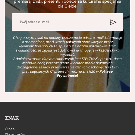
premierą, zniżki, prezenty i polecenia kulturalne specjalnie
dla Ciebie.
Chcę otrzymywać na podany przeze mnie adres e-mail informacje
o promocjach, produktach, usługach oferowanych przez
wydawnictwo SIW ZNAK sp. z o.o. z siedzibą w Krakowie. Mam
świadomość, że zgoda jest dobrowolna i mogę ją w każdej chwili
wycofać.
Administratorem danych osobowych jest SIW ZNAK sp. z o.o., dane
osobowe będą przetwarzane w celach marketingowych.
Szczegółowe zasady przetwarzania danych osobowych, w tym
przysługujących Ci prawach, można znaleźć w
Polityce
Prywatności
.
ZNAK
O nas
Dla autorów