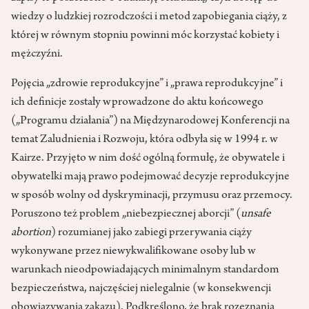
wiedzy o ludzkiej rozrodczości i metod zapobiegania ciąży, z
której w równym stopniu powinni móc korzystać kobiety i
mężczyźni.
Pojęcia „zdrowie reproduk­cyjne” i „prawa reprodukcyjne” i
ich definicje zostały wprowadzone do aktu końcowego
(„Programu dzia­łania”) na Międzynarodowej Konfe­rencji na
temat Zaludnienia i Roz­woju, która odbyła się w 1994 r. w
Kairze. Przyjęto w nim dość ogólną formułę, że obywatele i
obywatelki mają prawo podej­mować decyzje reprodukcyjne
w sposób wolny od dyskrymi­nacji, przymusu oraz przemocy.
Poruszono też problem „niebez­piecznej aborcji” (
unsafe
abortion
) rozumianej jako zabiegi przery­wania ciąży
wykonywane przez niewykwalifikowane osoby lub w
warunkach nieodpowiadają­cych minimalnym standardom
bezpieczeństwa, najczęściej nie­legalnie (w konsekwencji
obowią­zywania zakazu). Podkreślono, że brak rozeznania