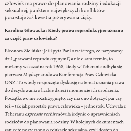
człowiek ma prawo do planowania rodziny i edukacji
seksualnej, punktem największych konfliktów
pozostaje zaś kwestia przerywania ciąży.
Karolina Głowacka: Kiedy prawa reprodukcyjne uznano
za część praw człowieka?
Eleonora Zielińska: Jeśli pyta Pani o treść tego, co nazy­wamy
dziś „prawami reproduk­cyjnymi”, a nie o sam termin, to
możemy wskazać na rok 1968, kiedy w Teheranie odbyła się
pierwsza Międzynarodowa Konferencja Praw Człowieka
ONZ. To wtedy rozpo­częto dyskusję na temat uznania prawa
do decydowania o liczbie dzieci i momencie ich urodzenia.
Początkowo nie rozstrzygnięto, czy ma ono dotyczyć par czy
też – tak jak pozostałe prawa człowieka – jednostek. Uchwała z
Teheranu
expressis verbis
mówiła jedynie o uprawnieniach
rodziców do pla­nowania rodziny. W kolejnych dokumentach
zapisy te poszerzono o edukację seksualną, czyli dostęp do