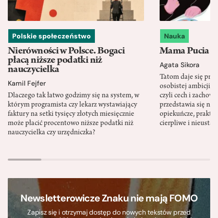
Polskie społeczeństwo
Nauka
Nierówności w Polsce. Bogaci
Mama Pucia się
płacą niższe podatki niż
Agata Sikora
nauczycielka
Tatom daje się pra
Kamil Fejfer
osobistej ambicji, 
Dlaczego tak łatwo godzimy się na system, w
czyli cech i zachow
którym programista czy lekarz wystawiający
przedstawia się nat
faktury na setki tysięcy złotych miesięcznie
opiekuńcze, praktyc
może płacić procentowo niższe podatki niż
cierpliwe i nieusta
nauczycielka czy urzędniczka?
Newsletterowicze Znaku nie mają FOMO
Zapisz się i otrzymaj dostęp do nowych tekstów przed