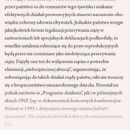
przez państwo co do rozmiarów tego zjawiska i uni­kanie
efektywnych działań prewen­cyjnych stanowi naruszenie obo­
wiązku ochrony zdrowia obywateli. Jednakże państwa wrogie
jakiejkol­wiek formie legalizacji przerywania ciąży w
zastrzeżeniach lub specjal­nych deklaracjach podkreślały, że
wszelkie ustalenia odnoszące się do praw reprodukcyjnych
będą przez nie rozumiane jako niedotyczące przerywania
ciąży. Dążyły one też do wyłączenia zapisu o potrzebie
eliminacji „niebezpiecznej aborcji”, argumentując, że
zobowiązując do takich działań rządy państw, nikt nie troszczy
się o bezpieczeństwo nienarodzonego dziecka. Pozostał on
jednak zarówno w „Programie działania”, jak i w późniejszych
aktach ONZ (np. w dokumentach końcowych konferencji w
Pekinie w 1995 r. dotyczącej równego sta­tusu kobiet i
mężczyzn). Dla części środowisk kobiecych rozczaro­waniem
był…