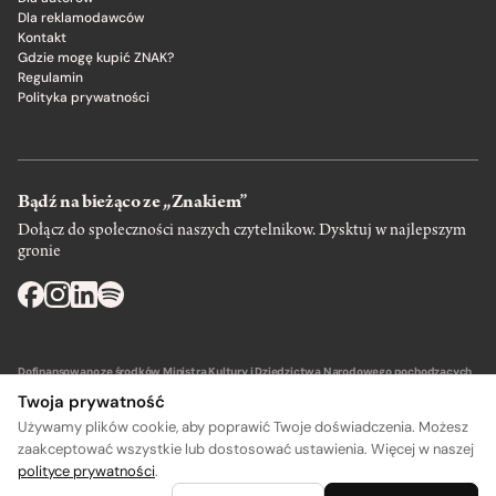
Dla reklamodawców
Kontakt
Gdzie mogę kupić ZNAK?
Regulamin
Polityka prywatności
Bądź na bieżąco ze „Znakiem”
Dołącz do społeczności naszych czytelnikow. Dysktuj w najlepszym
gronie
Dofinansowano ze środków Ministra Kultury i Dziedzictwa Narodowego pochodzących
z Funduszu Promocji Kultury – państwowego funduszu celowego.
Twoja prywatność
Używamy plików cookie, aby poprawić Twoje doświadczenia. Możesz
zaakceptować wszystkie lub dostosować ustawienia. Więcej w naszej
polityce prywatności
.
A
A
Wydawca: SIW Znak w Krakowie