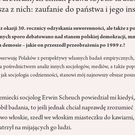
sza z nich: zaufanie do państwa i jego ins
z okazji 30. rocznicy odzyskania suwerenności, ale także z 
nych sporo debatowano nad stanem polskiej demokracji, mn
emosie – jakie on przeszedł przeobrażenia po 1989 r.?
obserwuję Polaków z perspektywy własnych badań empirycznych,
a pośrednictwem analiz innych socjologów, mediów, a także popr
k jak socjologia codzienności, stanowi mój najnowszy obszar posz
miecki socjolog Erwin Scheuch powiedział mi kiedyś,
obił badania, to jeśli jednak chciał naprawdę zrozumieć
wo włoskie, szedł we włoskim miasteczku do kawiarni
atrzył na mijających go ludzi.