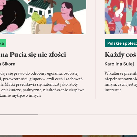
ka
Polskie społe
a Pucia się nie złości
Każdy coś
 Sikora
Karolina Sulej
daje się prawo do odrobiny egoizmu, osobistej
W kulturze przenik
i, przewrotności, głupoty – czyli cech i zachowań
niepełnosprawności
ch. Matki przedstawia się natomiast jako istoty
innym, czym jest ży
 opiekuńcze, praktyczne, nieskończenie cierpliwe
interesuje
stannie myślące o innych