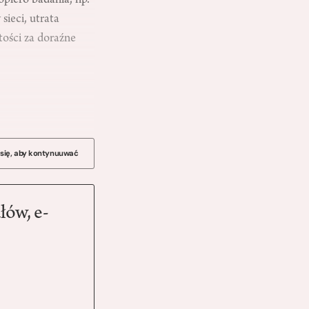
opiero badania, np.
ieci, utrata
ości za doraźne
 się, aby kontynuuwać
łów, e-