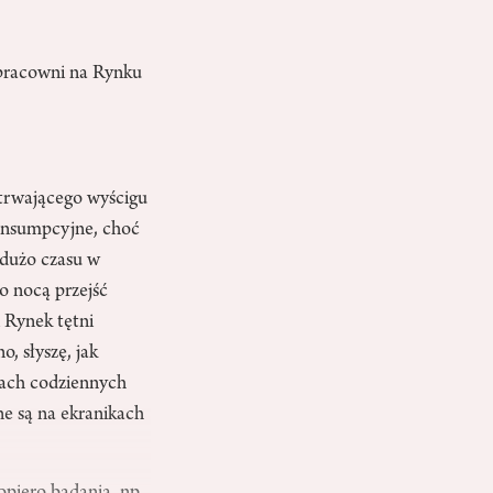
 pracowni na Rynku
 trwającego wyścigu
konsumpcyjne, choć
 dużo czasu w
o nocą przejść
 Rynek tętni
, słyszę, jak
cach codziennych
e są na ekranikach