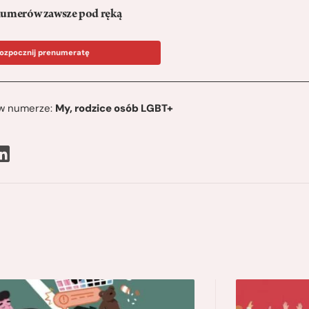
umerów zawsze pod ręką
ozpocznij prenumeratę
ę w numerze:
My, rodzice osób LGBT+