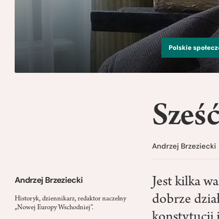
Polskie społec
Sześ
Andrzej Brzeziecki
Andrzej Brzeziecki
Jest kilka w
dobrze dzia
Historyk, dziennikarz, redaktor naczelny
„Nowej Europy Wschodniej”.
konstytucji 