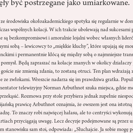
zęły być postrzegane jako umiarkowane.
e środowiska okołoakademickiego spotyka się regularnie w do
czas wspólnych kolacji. W ich trakcie ubolewają nad sukcesami 
iele są bezkompromisowi i amoralnie lojalni wobec własnych lid
ymi sobą – lewicowcy to „miękkie kluchy”, które upajają się mor
ckimi i permanentnie kłócą się między sobą o najmniejsze tran
y pomysł. Będą zapraszać na kolacje znanych w okolicy działaczy
ji goście nie zmienią zdania, to zostaną otruci. Ten plan wdrażaj
e ze zwłokami. Wreszcie nadarza się im prawdziwa gratka. Popu
entator telewizyjny Norman Arbuthnot szuka miejsca, gdzie m
 przekąsić. Rozmowa przy stole przybiera jednak zupełnie niespo
jańską prawicę Arbuthnot oznajmia, że owszem jest ona istotną c
dzę. To znaczy robi najwięcej hałasu, ale to centryści wykonują
artiach przyciągają uwagę. Lecz decyzje podejmowane są przez 
kim stanowisku sam stoi, odpowiada: „Słuchajcie. Ja sobie mogę p