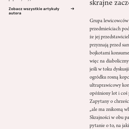
skrajne zac
Zobacz wszystkie artykuły
autora
Grupa lewicowców z
przedmieściach pod
że jej przedstawic
przyznają przed sam
bojkotami konsumen
więc na diaboliczn
jeśli w toku dyskus
ogródku rosną kopc
ultraprawicowy kom
opóźniony lot i coś
Zapytany o chrześci
„ale ma znikomą wła
Skrajności w obu p
pytanie o to, na ja