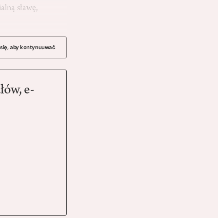
alną sławę,
 się, aby kontynuuwać
łów, e-