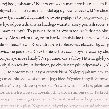
naczej będę usłyszany? Nie jestem wybranym przedstawicielem Re
obywatelem, któremu nie podobają się pewne rzeczy, które chce
ze w tym kraju”. Zagadnięty o swoje poglądy i to, jak prowokują l
ę być odpowiedzialny za każdego wariata, który pomyśli sobie, 
e mam na myśli. To prawda, że są bardzo szkodliwi ludzie po obu 
rawicy. Ale stawiam tezę, że im bardziej radykalne te przeciwieńst
ię społeczeństwo. Kiedy uśrednisz te ekstrema, okazuje się, że s
twiczone pośrodku. Czyż to nie jest to, czego byśmy wszyscy chci
órym żyć może każdy”. Na pytanie, czy zabiłby Hitlera, gdyby co
objął on władzę, Arbuthnot, po chwili namysłu odpowiada: „A
(…), to porozmawiał z tym człowiekiem. Najlepiej jak umiem, 
go myśleniu. Zakwestionował jego idee. Wymienił myśli. Sprow
debatę”. Gospodarze są w szoku. Prawicowiec – i to taki, jakim ser
nośnikiem lewicowych liberalnych wartości niż oni sami. Po krótk
wiają zachować go przy życiu. Zamiast przekonać kogoś, sami zos
 przejrzał ich plan. Najpewniej zdążył po kryjomu otruć ich wi