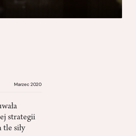
Marzec 2020
uwała
j strategii
tle siły