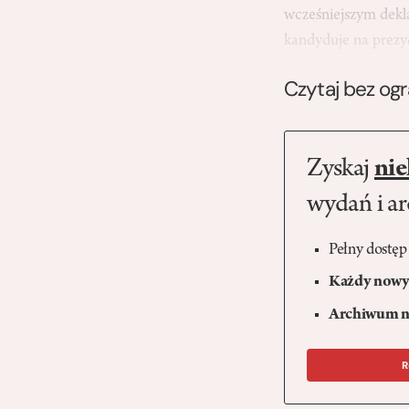
wcześniejszym dekl
kandyduje na prezy
Czytaj bez og
Zyskaj
nie
wydań i a
Pełny dostęp
Każdy nowy 
Archiwum n
R