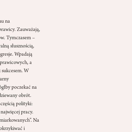
mu na
prawicy. Zauważają,
erów. Tymczasem –
alną słusznością,
sgresje. Wpadają
 prawicowych, a
ą z sukcesem. W
larny
ógłby poczekać na
dziewany obrót.
zęścią polityki:
 najwięcej pracy.
umiarkowanych”. Na
okrzykiwać i