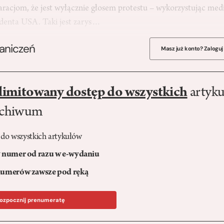
aracjom, że jest wyłącznie głosem protestu – wykorzystując medi
denta USA. Taki jest zarys…
raniczeń
Masz już konto? Zaloguj
limitowany dostęp do wszystkich
artyku
rchiwum
 do wszystkich artykułów
numer od razu w e-wydaniu
umerów zawsze pod ręką
ozpocznij prenumeratę