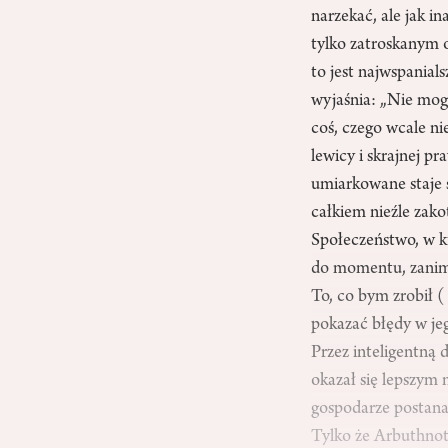
narzekać, ale jak i
tylko zatroskanym 
to jest najwspanials
wyjaśnia: „Nie mog
coś, czego wcale ni
lewicy i skrajnej p
umiarkowane staje s
całkiem nieźle zako
Społeczeństwo, w kt
do momentu, zanim 
To, co bym zrobił 
pokazać błędy w je
Przez inteligentną 
okazał się lepszym 
gospodarze postana
Tylko że Arbuthnot