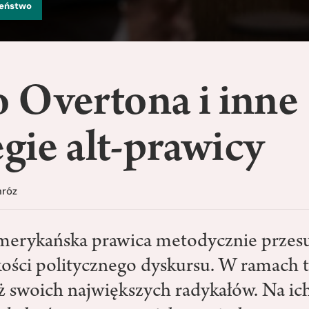
zeństwo
 Overtona i inne
egie alt-prawicy
mróz
amerykańska prawica metodycznie przes
ości politycznego dyskursu. W ramach te
ż swoich największych radykałów. Na ich 