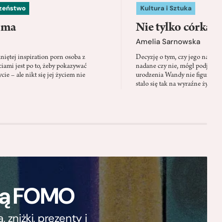
czeństwo
Kultura i Sztuka
 ma
Nie tylko córka
Amelia Sarnowska
niętej inspiration porn osoba z
Decyzję o tym, czy jego nazwis
ami jest po to, żeby pokazywać
nadane czy nie, mógł podjąć tylk
cie – ale nikt się jej życiem nie
urodzenia Wandy nie figuruje 
stało się tak na wyraźne życzen
ają FOMO
zniżki, prezenty i