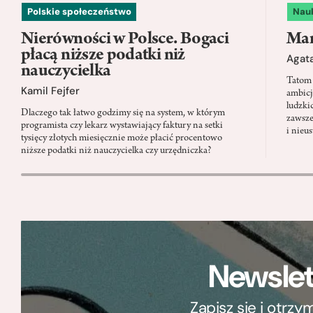
Polskie społeczeństwo
Nau
Nierówności w Polsce. Bogaci
Mam
płacą niższe podatki niż
Agata
nauczycielka
Tatom 
Kamil Fejfer
ambicj
ludzki
Dlaczego tak łatwo godzimy się na system, w którym
zawsze
programista czy lekarz wystawiający faktury na setki
i nieu
tysięcy złotych miesięcznie może płacić procentowo
niższe podatki niż nauczycielka czy urzędniczka?
Newslet
Zapisz się i otrz