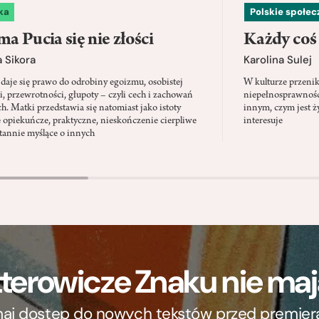
ka
Polskie społe
a Pucia się nie złości
Każdy coś
 Sikora
Karolina Sulej
daje się prawo do odrobiny egoizmu, osobistej
W kulturze przenik
i, przewrotności, głupoty – czyli cech i zachowań
niepełnosprawności
ch. Matki przedstawia się natomiast jako istoty
innym, czym jest ży
 opiekuńcze, praktyczne, nieskończenie cierpliwe
interesuje
stannie myślące o innych
terowicze Znaku nie m
ymaj dostęp do nowych tekstów przed premierą, 