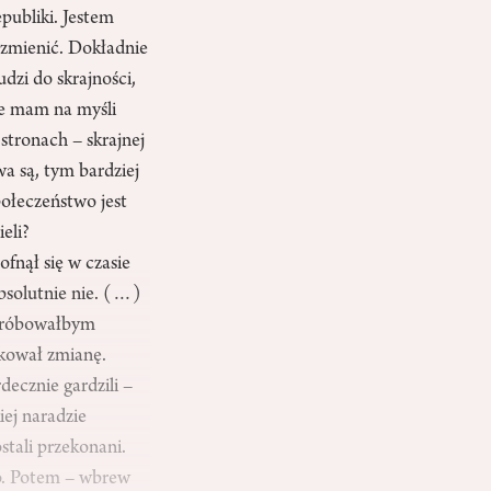
publiki. Jestem
 zmienić. Dokładnie
udzi do skrajności,
że mam na myśli
stronach – skrajnej
wa są, tym bardziej
połeczeństwo jest
eli?
fnął się w czasie
bsolutnie nie. (…)
spróbowałbym
okował zmianę.
decznie gardzili –
iej naradzie
tali przekonani.
no. Potem – wbrew