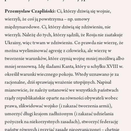
Przemysław Czapliński:
Ci, którzy dziwią się wojnie,
wierzyli, że coś ją powstrzyma – np. umowy
międzynarodowe. Ci, którzy dziwią się zdziwieniu, nie
wierzyli. Należę do tych, którzy sądzili, że Rosja nie zaatakuje
Ukrainy, więc trwam w zdziwieniu. Co prawda nie wierzę, że
można wyeliminować agresję z człowieka, ale wierzę w
tworzenie warunków, które czynią wojnę mniej możliwą albo
mniej sensowną. Idę śladami Kanta, który u schyłku XVIII w.
określił warunki wiecznego pokoju. Wtedy uznawano je za
racjonalne, dziś sprawiają wrażenie utopijnych. Napisał
mianowicie, że należy ustanowić we wszystkich państwach
rządy republikańskie oparte na równości obywateli wobec
prawa, zlikwidować wojsko (i zakazać tworzenia armii),
umorzyć długi krajom zadłużonym (i zakazać udzielania
pożyczek na niekorzystnych zasadach), stworzyć federację
państw równych i przyjąć zasadę nieograniczonej – chętnie