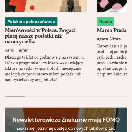
Polskie społeczeństwo
Nauka
Nierówności w Polsce. Bogaci
Mama Pucia się
płacą niższe podatki niż
Agata Sikora
nauczycielka
Tatom daje się pra
Kamil Fejfer
osobistej ambicji, 
Dlaczego tak łatwo godzimy się na system, w
czyli cech i zachow
którym programista czy lekarz wystawiający
przedstawia się nat
faktury na setki tysięcy złotych miesięcznie
opiekuńcze, praktyc
może płacić procentowo niższe podatki niż
cierpliwe i nieusta
nauczycielka czy urzędniczka?
Newsletterowicze Znaku nie mają FOMO
Zapisz się i otrzymaj dostęp do nowych tekstów przed