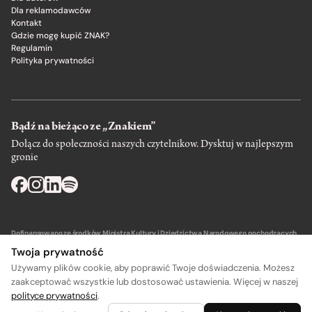
Dla reklamodawców
Kontakt
Gdzie mogę kupić ZNAK?
Regulamin
Polityka prywatności
Bądź na bieżąco ze „Znakiem”
Dołącz do społeczności naszych czytelnikow. Dysktuj w najlepszym
gronie
Dofinansowano ze środków Ministra Kultury i Dziedzictwa Narodowego pochodzących
z Funduszu Promocji Kultury – państwowego funduszu celowego.
Twoja prywatność
Używamy plików cookie, aby poprawić Twoje doświadczenia. Możesz
zaakceptować wszystkie lub dostosować ustawienia. Więcej w naszej
polityce prywatności
.
A
A
Wydawca: SIW Znak w Krakowie