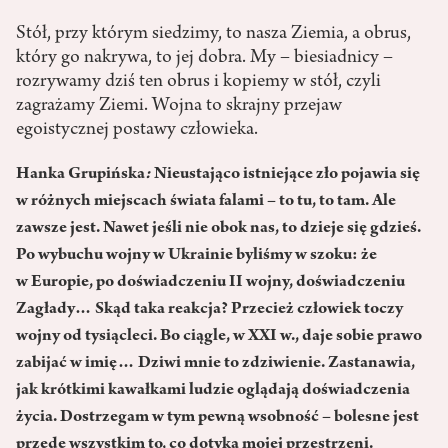
Stół, przy którym siedzimy, to nasza Ziemia, a obrus,
który go nakrywa, to jej dobra. My – biesiadnicy –
rozrywamy dziś ten obrus i kopiemy w stół, czyli
zagrażamy Ziemi. Wojna to skrajny przejaw
egoistycznej postawy człowieka.
Hanka Grupińska
:
Nieustająco istniejące zło pojawia się
w różnych miejscach świata falami – to tu, to tam. Ale
zawsze jest. Nawet jeśli nie obok nas, to dzieje się gdzieś.
Po wybuchu wojny w Ukrainie byliśmy w szoku: że
w Europie, po doświadczeniu II wojny, doświadczeniu
Zagłady… Skąd taka reakcja? Przecież człowiek toczy
wojny od tysiącleci. Bo ciągle, w XXI w., daje sobie prawo
zabijać w imię… Dziwi mnie to zdziwienie. Zastanawia,
jak krótkimi kawałkami ludzie oglądają doświadczenia
życia. Dostrzegam w tym pewną wsobność – bolesne jest
przede wszystkim to, co dotyka mojej przestrzeni.