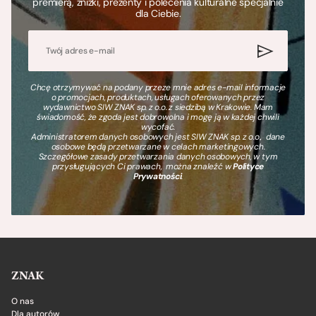
premierą, zniżki, prezenty i polecenia kulturalne specjalnie
dla Ciebie.
Chcę otrzymywać na podany przeze mnie adres e-mail informacje
o promocjach, produktach, usługach oferowanych przez
wydawnictwo SIW ZNAK sp. z o.o. z siedzibą w Krakowie. Mam
świadomość, że zgoda jest dobrowolna i mogę ją w każdej chwili
wycofać.
Administratorem danych osobowych jest SIW ZNAK sp. z o.o., dane
osobowe będą przetwarzane w celach marketingowych.
Szczegółowe zasady przetwarzania danych osobowych, w tym
przysługujących Ci prawach, można znaleźć w
Polityce
Prywatności
.
ZNAK
O nas
Dla autorów