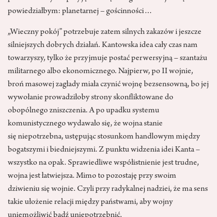
powiedziałbym: planetarnej – gościnności…
„Wieczny pokój” potrzebuje zatem silnych zakazów i jeszcze
silniejszych dobrych działań. Kantowska idea cały czas nam
towarzyszy, tylko że przyjmuje postać perwersyjną – szantażu
militarnego albo ekonomicznego. Najpierw, po II wojnie,
broń masowej zagłady miała czynić wojnę bezsensowną, bo jej
wywołanie prowadziłoby strony skonfliktowane do
obopólnego zniszczenia. A po upadku systemu
komunistycznego wydawało się, że wojna stanie
się niepotrzebna, ustępując stosunkom handlowym między
bogatszymi i biedniejszymi. Z punktu widzenia idei Kanta –
wszystko na opak. Sprawiedliwe współistnienie jest trudne,
wojna jest łatwiejsza. Mimo to pozostaję przy swoim
dziwieniu się wojnie. Czyli przy radykalnej nadziei, że ma sens
takie ułożenie relacji między państwami, aby wojny
uniemożliwić bądź uniepotrzebnić.