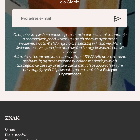
dla Ciebie.
Chcę otrzymywać na podany przeze mnie adres e-mail informacje
o promocjach, produktach, usługach oferowanych przez
wydawnictwo SIW ZNAK sp. z o.o. z siedzibą w Krakowie. Mam
świadomość, że zgoda jest dobrowolna i mogę ją w każdej chwili
wycofać.
Administratorem danych osobowych jest SIW ZNAK sp. z o.o., dane
osobowe będą przetwarzane w celach marketingowych.
Szczegółowe zasady przetwarzania danych osobowych, w tym
przysługujących Ci prawach, można znaleźć w
Polityce
Prywatności
.
ZNAK
O nas
Dla autorów