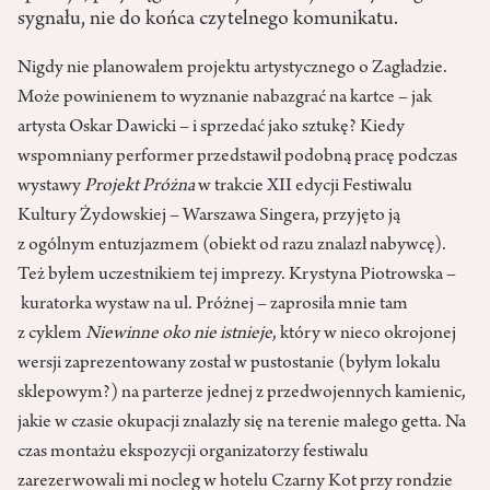
sygnału, nie do końca czytelnego komunikatu.
Nigdy nie planowałem projektu artystycznego o Zagładzie.
Może powinienem to wyznanie nabazgrać na kartce – jak
artysta Oskar Dawicki – i sprzedać jako sztukę? Kiedy
wspomniany performer przedstawił podobną pracę podczas
wystawy
Projekt Próżna
w trakcie XII edycji Festiwalu
Kultury Żydowskiej – Warszawa Singera, przyjęto ją
z ogólnym entuzjazmem (obiekt od razu znalazł nabywcę).
Też byłem uczestnikiem tej imprezy. Krystyna Piotrowska –
kuratorka wystaw na ul. Próżnej – zaprosiła mnie tam
z cyklem
Niewinne oko nie istnieje
, który w nieco okrojonej
wersji zaprezentowany został w pustostanie (byłym lokalu
sklepowym?) na parterze jednej z przedwojennych kamienic,
jakie w czasie okupacji znalazły się na terenie małego getta. Na
czas montażu ekspozycji organizatorzy festiwalu
zarezerwowali mi nocleg w hotelu Czarny Kot przy rondzie