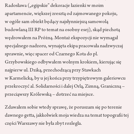
Radosława („egipskie” dekoracje łazienki w moim
apartamencie, większej zresztą od zajmowanego pokoju,
w ogóle sam obiekt będący najsłynniejszą samowolą
budowlaną III RP to temat na osobny esej), skąd piechotą
wędrowałem na Próżną. Montaż ekspozycji nie wymagał
specjalnego nadzoru, wynajęta ekipa pracowała nadzwyczaj
sprawnie, więc spacer od Czarnego Kota do pl.
Grzybowskiego odbywałem wolnym krokiem, kierując się
najpierw ul. Dziką, przechodzącą przy Stawkach
w Karmelicką, by u jej końca przy trzypiętrowym galeriowcu
przekroczyć al. Solidarności i dalej Orlą, Zimną, Graniczną –
przeciąwszy Królewską – dotrzeć na miejsce.
Zdawałem sobie wtedy sprawę, że poruszam się po terenie
dawnego getta, jakkolwiek moja wiedza na temat topografii tej
części Warszawy nie była zbyt rozległa.