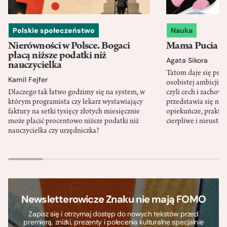
Polskie społeczeństwo
Nauka
Nierówności w Polsce. Bogaci
Mama Pucia się
płacą niższe podatki niż
Agata Sikora
nauczycielka
Tatom daje się pra
Kamil Fejfer
osobistej ambicji, 
Dlaczego tak łatwo godzimy się na system, w
czyli cech i zachow
którym programista czy lekarz wystawiający
przedstawia się nat
faktury na setki tysięcy złotych miesięcznie
opiekuńcze, praktyc
może płacić procentowo niższe podatki niż
cierpliwe i nieusta
nauczycielka czy urzędniczka?
Newsletterowicze Znaku nie mają FOMO
Zapisz się i otrzymaj dostęp do nowych tekstów przed
premierą, zniżki, prezenty i polecenia kulturalne specjalnie