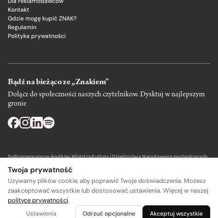
Dla reklamodawców
Kontakt
Gdzie mogę kupić ZNAK?
Regulamin
Polityka prywatności
Bądź na bieżąco ze „Znakiem”
Dołącz do społeczności naszych czytelnikow. Dysktuj w najlepszym
gronie
Dofinansowano ze środków Ministra Kultury i Dziedzictwa Narodowego pochodzących
z Funduszu Promocji Kultury – państwowego funduszu celowego.
Twoja prywatność
Używamy plików cookie, aby poprawić Twoje doświadczenia. Możesz
zaakceptować wszystkie lub dostosować ustawienia. Więcej w naszej
polityce prywatności
.
A
A
Wydawca: SIW Znak w Krakowie
Ustawienia
Odrzuć opcjonalne
Akceptuj wszystkie