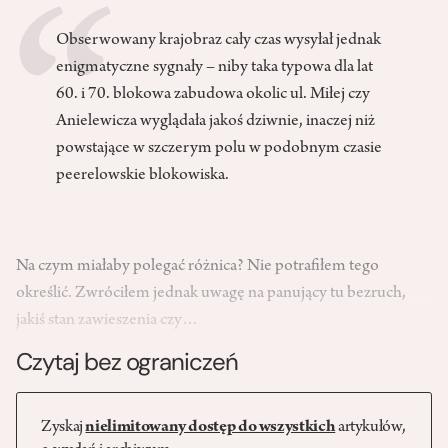
Obserwowany krajobraz cały czas wysyłał jednak
enigmatyczne sygnały – niby taka typowa dla lat
60. i 70. blokowa zabudowa okolic ul. Miłej czy
Anielewicza wyglądała jakoś dziwnie, inaczej niż
powstające w szczerym polu w podobnym czasie
peerelowskie blokowiska.
Na czym miałaby polegać różnica? Nie potrafiłem tego
określić. Zwróciłem jednak uwagę na panujący tu bezruch,
jakiś stan zawieszenia czy…
Czytaj bez ograniczeń
Zyskaj
nielimitowany dostęp do wszystkich
artykułów,