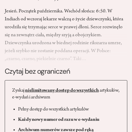
Jesień. Początek października. Wschód słońca: 6:50. W
Indiach od wczoraj lekarze walczą o życie dziewczynki, która
urodziła się trzymając serce w prawej dłoni. Serce rozwinęło
się na zewnątrz ciała, między szyją a obojczykiem.
Dziewczynka urodzona w biednej rodzinie rikszarza umrze,
jeżeli szybko nie zostanie poddana operacji. W Polsce:
„czarno, czarno, piekielnie czarno”. Taki…
Czytaj bez ograniczeń
Zyskaj
nielimitowany dostęp do wszystkich
artykułów,
e-wydań i archiwum
Pełny dostęp do wszystkich artykułów
Każdy nowy numer od razu w e-wydaniu
Archiwum numerów zawsze pod ręką