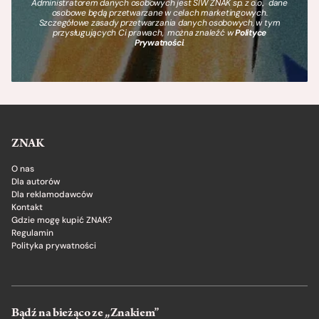
Administratorem danych osobowych jest SIW ZNAK sp. z o.o., dane
osobowe będą przetwarzane w celach marketingowych.
Szczegółowe zasady przetwarzania danych osobowych, w tym
przysługujących Ci prawach, można znaleźć w
Polityce
Prywatności
.
ZNAK
O nas
Dla autorów
Dla reklamodawców
Kontakt
Gdzie mogę kupić ZNAK?
Regulamin
Polityka prywatności
Bądź na bieżąco ze „Znakiem”