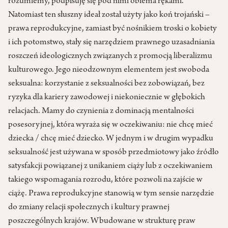
rozumiemy, podpisuję się pod nimi obiema rękami.
Natomiast ten słuszny ideał został użyty jako koń trojański –
prawa repro­dukcyjne, zamiast być nośnikiem troski o kobiety
i ich potomstwo, stały się narzędziem prawnego uzasadniania
roszczeń ideolo­gicznych związanych z promocją liberalizmu
kulturowego. Jego nie­odzownym elementem jest swo­boda
seksualna: korzystanie z sek­sualności bez zobowiązań, bez
ryzyka dla kariery zawodowej i niekoniecznie w głębokich
rela­cjach. Mamy do czynienia z domi­nacją mentalności
posesoryjnej, która wyraża się w oczekiwaniu: nie chcę mieć
dziecka / chcę mieć dziecko. W jednym i w drugim wypadku
seksualność jest uży­wana w sposób przedmiotowy jako źródło
satysfakcji powiązanej z unikaniem ciąży lub z oczeki­waniem
takiego wspomagania rozrodu, które pozwoli na zajście w
ciążę. Prawa reprodukcyjne sta­nowią w tym sensie narzędzie
do zmiany relacji społecznych i kul­tury prawnej
poszczególnych krajów. Wbudowane w strukturę praw