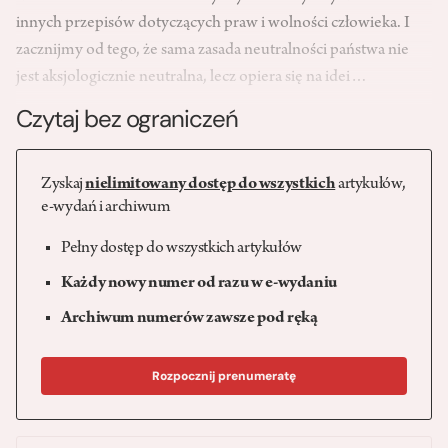
innych przepisów dotyczą­cych praw i wolności człowieka. I
zacznijmy od tego, że sama zasada neutralności państwa nie
jest aksjo­logicznie neutralna, lecz opiera się na idei…
Czytaj bez ograniczeń
Zyskaj
nielimitowany dostęp do wszystkich
artykułów,
e-wydań i archiwum
Pełny dostęp do wszystkich artykułów
Każdy nowy numer od razu w e-wydaniu
Archiwum numerów zawsze pod ręką
Rozpocznij prenumeratę