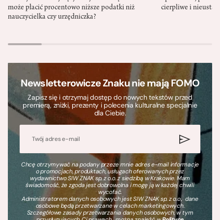
może płacić procentowo niższe podatki niż
cierpliwe i nieusta
nauczycielka czy urzędniczka?
Newsletterowicze Znaku nie mają FOMO
Zapisz się i otrzymaj dostęp do nowych tekstów przed
premierą, zniżki, prezenty i polecenia kulturalne specjalnie
dla Ciebie.
Chcę otrzymywać na podany przeze mnie adres e-mail informacje
o promocjach, produktach, usługach oferowanych przez
wydawnictwo SIW ZNAK sp. z o.o. z siedzibą w Krakowie. Mam
świadomość, że zgoda jest dobrowolna i mogę ją w każdej chwili
wycofać.
Administratorem danych osobowych jest SIW ZNAK sp. z o.o., dane
osobowe będą przetwarzane w celach marketingowych.
Szczegółowe zasady przetwarzania danych osobowych, w tym
przysługujących Ci prawach, można znaleźć w
Polityce