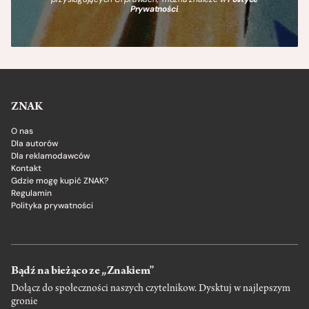
Prywatności
.
ZNAK
O nas
Dla autorów
Dla reklamodawców
Kontakt
Gdzie mogę kupić ZNAK?
Regulamin
Polityka prywatności
Bądź na bieżąco ze „Znakiem”
Dołącz do społeczności naszych czytelnikow. Dysktuj w najlepszym
gronie