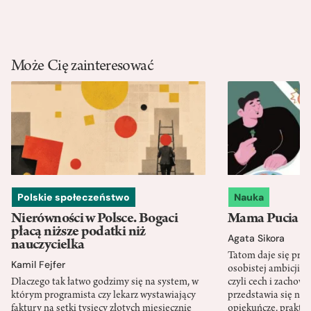
Może Cię zainteresować
Polskie społeczeństwo
Nauka
Nierówności w Polsce. Bogaci
Mama Pucia się
płacą niższe podatki niż
Agata Sikora
nauczycielka
Tatom daje się pra
Kamil Fejfer
osobistej ambicji, 
Dlaczego tak łatwo godzimy się na system, w
czyli cech i zachow
którym programista czy lekarz wystawiający
przedstawia się nat
faktury na setki tysięcy złotych miesięcznie
opiekuńcze, praktyc