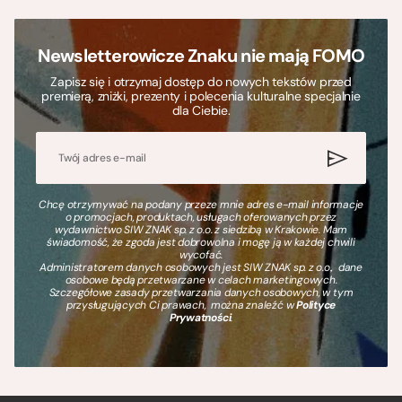
Newsletterowicze Znaku nie mają FOMO
Zapisz się i otrzymaj dostęp do nowych tekstów przed
premierą, zniżki, prezenty i polecenia kulturalne specjalnie
dla Ciebie.
Chcę otrzymywać na podany przeze mnie adres e-mail informacje
o promocjach, produktach, usługach oferowanych przez
wydawnictwo SIW ZNAK sp. z o.o. z siedzibą w Krakowie. Mam
świadomość, że zgoda jest dobrowolna i mogę ją w każdej chwili
wycofać.
Administratorem danych osobowych jest SIW ZNAK sp. z o.o., dane
osobowe będą przetwarzane w celach marketingowych.
Szczegółowe zasady przetwarzania danych osobowych, w tym
przysługujących Ci prawach, można znaleźć w
Polityce
Prywatności
.