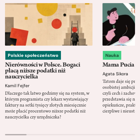
Polskie społeczeństwo
Nauka
Nierówności w Polsce. Bogaci
Mama Pucia się
płacą niższe podatki niż
Agata Sikora
nauczycielka
Tatom daje się pra
Kamil Fejfer
osobistej ambicji, 
Dlaczego tak łatwo godzimy się na system, w
czyli cech i zachow
którym programista czy lekarz wystawiający
przedstawia się nat
faktury na setki tysięcy złotych miesięcznie
opiekuńcze, praktyc
może płacić procentowo niższe podatki niż
cierpliwe i nieusta
nauczycielka czy urzędniczka?